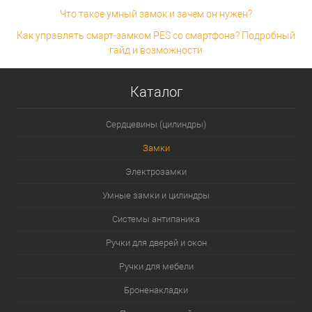
Что такое умный замок и зачем он нужен?
Как управлять смарт-замком PES со смартфона? Подробный
гайд и возможности
Каталог
Сердцевины (цилиндры)
Замки
Электрозамки
Умные замки и цилиндры
Системы антипаника
Ручки для дверей и окон
Ручки для мебели
Броненакладки