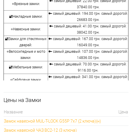
🔑 самый дешевый: 22.00 грн. самый дорогой:
⭐Врезные замки:
37840.00 грн.
🔑 самый дешевый: 194.00 грн. самый дорогой:
🔐Накладные замки:
26683.00 грн.
🔑 самый дешевый: 41.00 грн. самый дорогой:
⭐Навесные замки:
38042.00 грн.
🔐Замки для стеклянных
🔑 самый дешевый: 167.00 грн. самый дорогой:
дверей:
16049.00 грн.
⭐Велосипедные и мото
🔑 самый дешевый: 107.00 грн. самый дорогой:
замки:
14836.00 грн.
🔑 самый дешевый: 70.00 грн. самый дорогой:
🔐Мебельные замки:
9116.00 грн.
🔑 самый дешевый: 341.00 грн. самый дорогой:
⭐Сейфовые замки:
3848.00 грн.
🔑 самый дешевый: 1058.00 грн. самый
🔐Кодовые замки:
дорогой: 5113.00 грн.
Цены на Замки
⭐Противопожарная
🔑 самый дешевый: 290.00 грн. самый дорогой:
фурнитура:
4045.00 грн.
Название
Цена
🔑 самый дешевый: 600.00 грн. самый дорогой:
🔐Замки для ролетов:
Замок навесной MUL-T-LOCK G55P 7x7 (2 ключа)(н)
660.00 грн.
Замок навесной ЧАЗ ВС2-12 (3 ключа)