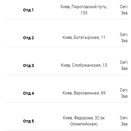
Киев, Пироговский путь,
Сегод
Отд 1
135
Завтр
Сегод
Отд 2
Киев, Богатырская, 11
Завтр
Сегод
Отд 3
Киев, Слобожанская, 13
Завтр
Сегод
Отд 4
Киев, Верховинная, 69
Завтр
Киев, Федорова, 32 (м.
Сегод
Отд 5
Олимпийская)
Завтр