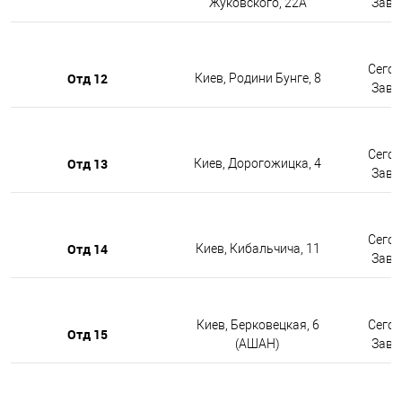
Жуковского, 22А
Завтр
Сегод
Отд 12
Киев, Родини Бунге, 8
Завтр
Сегод
Отд 13
Киев, Дорогожицка, 4
Завтр
Сегод
Отд 14
Киев, Кибальчича, 11
Завтр
Киев, Берковецкая, 6
Сегод
Отд 15
(АШАН)
Завтр