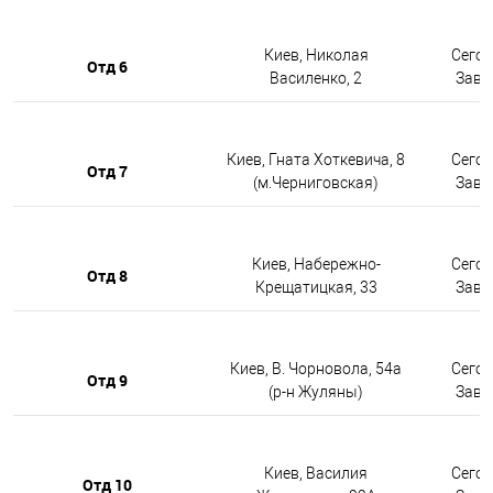
Киев, Николая
Сегод
Отд 6
Василенко, 2
Завтр
Киев, Гната Хоткевича, 8
Сегод
Отд 7
(м.Черниговская)
Завтр
Киев, Набережно-
Сегод
Отд 8
Крещатицкая, 33
Завтр
Киев, В. Чорновола, 54а
Сегод
Отд 9
(р-н Жуляны)
Завтр
Киев, Василия
Сегод
Отд 10