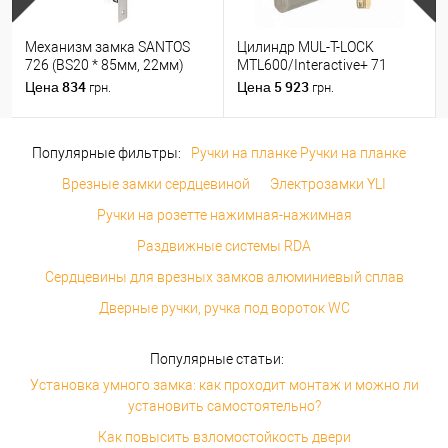
Механизм замка SANTOS
Цилиндр MUL-T-LOCK
726 (BS20 * 85мм, 22мм)
MTL600/Interactive+ 71
матовый хром
(31*40) никель сатин
834
5 923
Цена
Цена
грн.
грн.
Популярные фильтры:
Ручки на планке Ручки на планке
Врезные замки сердцевиной
Электрозамки YLI
Ручки на розетте нажимная-нажимная
Раздвижные системы RDA
Сердцевины для врезных замков алюминиевый сплав
Дверные ручки, ручка под вороток WC
Популярные статьи:
Установка умного замка: как проходит монтаж и можно ли
установить самостоятельно?
Как повысить взломостойкость двери