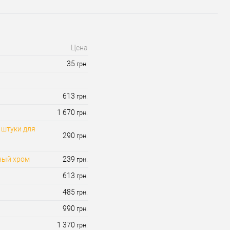
 (гурт)
1В наявності
Статус (гурт)
1В наявності
Цена
35
грн.
613
грн.
1 670
грн.
 штуки для
290
грн.
ный хром
239
грн.
613
грн.
485
грн.
990
грн.
1 370
грн.