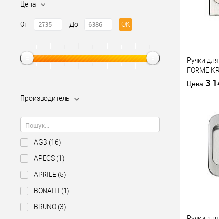
Цена
От
До
OK
Ручки дл
FORME KR0
палец) C
3 
Цена
Производитель
AGB
(16)
Купить
клик
APECS
(1)
В из
APRILE
(5)
BONAITI
(1)
Производи
BRUNO
(3)
Ручки дл