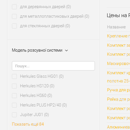
Стиль диза
для деревянных дверей
(0)
Цены на 
для металлопластиковых дверей
(0)
для стеклянных дверей
(0)
Название
Крепление 
Комплект з
Модель розсувної системи
Комплект р
Маскировочн
Комплект кр
Herkules Glass HG01
(0)
полотна 25
Herkules HS120
(0)
Ручка для 
Herkules HS60
(0)
Рейка для р
Herkules PLUS HP2/40
(0)
Комплект р
Jupiter JU01
(0)
Комплект ро
Показать ещё 84
Алюминиевы