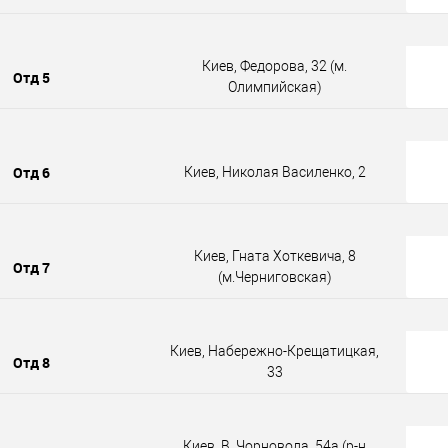
Киев, Федорова, 32 (м.
Отд 5
Олимпийская)
Отд 6
Киев, Николая Василенко, 2
Киев, Гната Хоткевича, 8
Отд 7
(м.Черниговская)
Киев, Набережно-Крещатицкая,
Отд 8
33
Киев, В. Чорновола, 54а (р-н