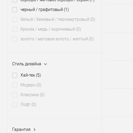
черный / графитовый
(1)
белый / бежевый / перламутровый
(0)
бронза / медь / коричневый
(0)
золото / матовое золото / желтый
(0)
Стиль дизайна
Хай-тек
(5)
Модерн
(0)
Классика
(0)
Лофт
(0)
Гарантия