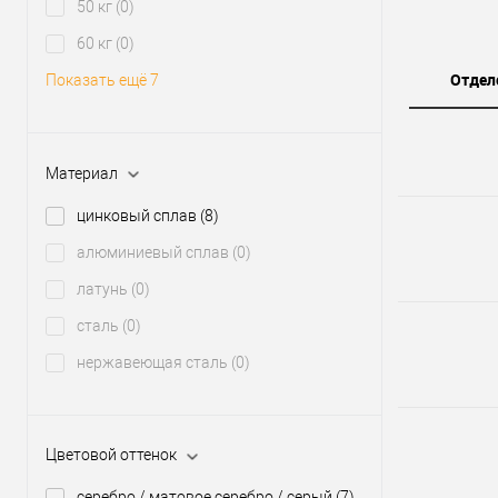
50 кг
(0)
60 кг
(0)
Отдел
Показать ещё 7
Материал
цинковый сплав
(8)
алюминиевый сплав
(0)
латунь
(0)
сталь
(0)
нержавеющая сталь
(0)
Цветовой оттенок
серебро / матовое серебро / серый
(7)