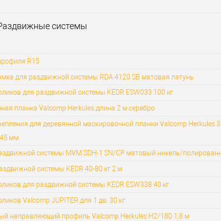
йна
Хай-тек
Статус (гурт)
1В наявності
Статус
Раздвижные системы
профиля R15
амка для раздвижной системы RDA 4120 SB матовая латунь
оликов для раздвижной системы KEDR ESW033 100 кг
ая планка Valcomp Herkules длина 2 м серебро
епления для деревянной маскировочной планки Valcomp Herkules 3
-45 мм
раздвижной системы MVM SDH-1 SN/CP матовый никель/полирован
аздвижной системы KEDR 40-80 кг 2 м
оликов для раздвижной системы KEDR ESW338 40 кг
ликов Valcomp JUPITER для 1 дв. 30 кг
й направляющий профиль Valcomp Herkules H2/180 1,8 м