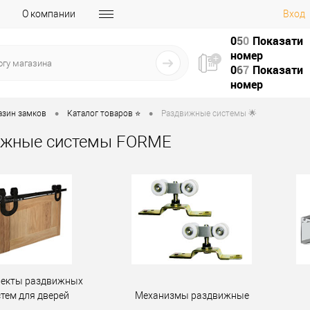
О компании
Вход
0
5
0
Показати
номер
0
6
7
Показати
номер
•
•
азин замков
Каталог товаров ⭐
Раздвижные системы 🌟
ижные системы FORME
екты раздвижных
стем для дверей
Механизмы раздвижные