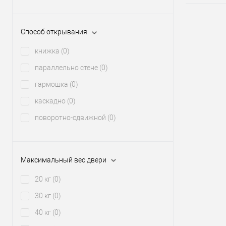
Способ открывания
книжка
(0)
параллельно стене
(0)
гармошка
(0)
каскадно
(0)
поворотно-сдвижной
(0)
Максимальный вес двери
20 кг
(0)
30 кг
(0)
40 кг
(0)