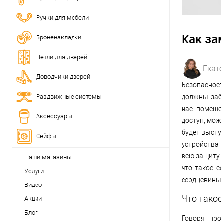
Ручки для мебели
Как за
Броненакладки
Петли для дверей
Екат
Доводчики дверей
Безопаснос
Раздвижные системы
должны заб
нас помеще
Аксессуары
доступ, мо
будет выст
Сейфы
устройства 
всю защиту 
Наши магазины
что такое 
Услуги
сердцевины 
Видео
Что тако
Акции
Блог
Говоря пр