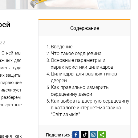
рей
Содержание
022
Введение
. О ней мы
Что такое сердцевина
Основные параметры и
важных для
характеристики цилиндров
иметь туда
Цилиндры для разных типов
 их защиты
дверей
запирающие
Как правильно измерить
нивелирует
сердцевину двери
 разберем,
Как выбрать дверную сердцевину
конкретные
в каталоге интернет-магазина
“Світ замків”
Поделиться:
вания как