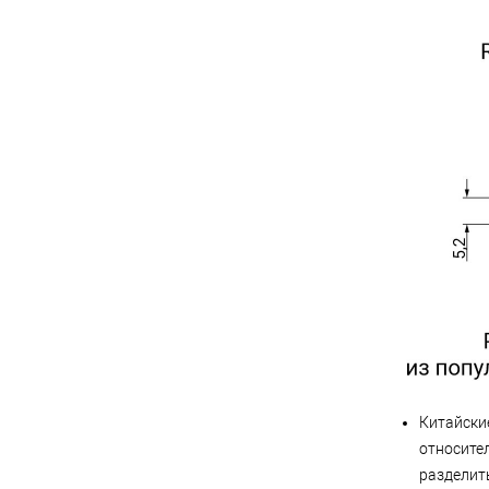
Китайски
относител
разделить