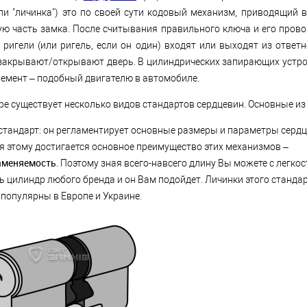
или "личинка") это по своей сути кодовый механизм, приводящий 
ую часть замка. После считывания правильного ключа и его пров
ригели (или ригель, если он один) входят или выходят из ответн
закрывают/открывают дверь. В цилиндрических запирающих устро
лемент – подобный двигателю в автомобиле.
ре существует несколько видов стандартов сердцевин. Основные из 
стандарт: он регламентирует основные размеры и параметры сердц
я этому достигается основное преимущество этих механизмов –
аменяемость
. Поэтому зная всего-навсего длину Вы можете с легко
ь цилиндр любого бренда и он Вам подойдет. Личинки этого станда
 популярны в Европе и Украине.