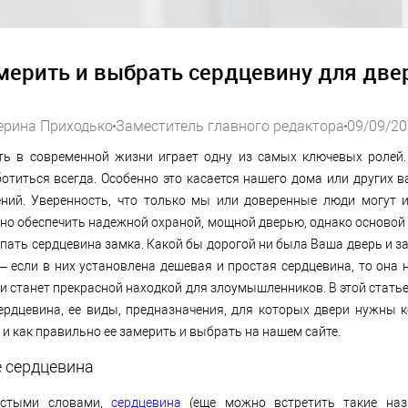
мерить и выбрать сердцевину для две
ерина Приходько
Заместитель главного редактора
09/09/2
ть в современной жизни играет одну из самых ключевых ролей
отиться всегда. Особенно это касается нашего дома или других 
ний. Уверенность, что только мы или доверенные люди могут 
жно обеспечить надежной охраной, мощной дверью, однако основой
упать сердцевина замка. Какой бы дорогой ни была Ваша дверь и 
– если в них установлена ​​дешевая и простая сердцевина, то она 
и станет прекрасной находкой для злоумышленников. В этой статье
сердцевина, ее виды, предназначения, для которых двери нужны 
и как правильно ее замерить и выбрать на нашем сайте.
е сердцевина
остыми словами,
сердцевина
(еще можно встретить такие наз