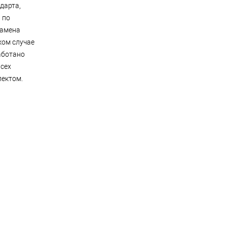
дарта,
 по
замена
ком случае
аботано
всех
лектом.