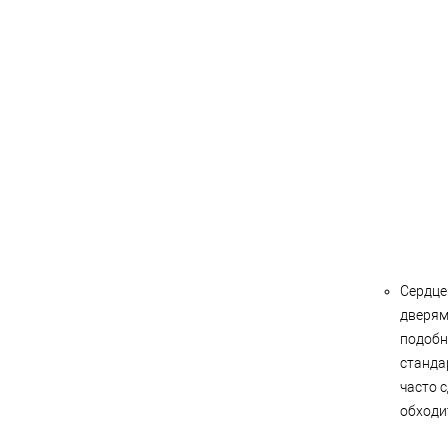
Сердце
дверям
подобн
станда
часто 
обходи