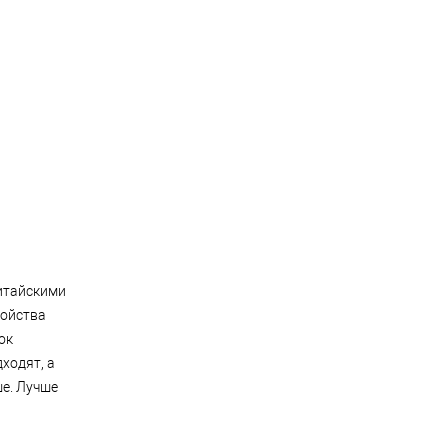
итайскими
войства
ок
ходят, а
е. Лучше