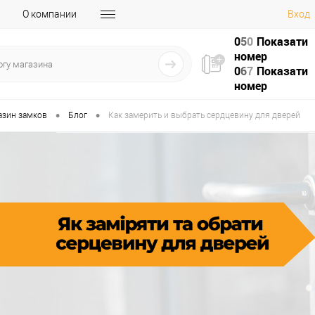
О компании
Вход
0
5
0
Показати
номер
0
6
7
Показати
номер
•
•
азин замков
Блог
Как замерить и выбрать сердцевину для дверей