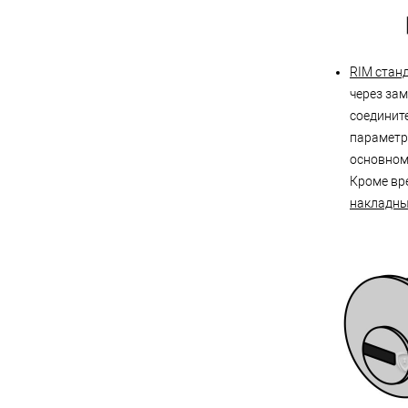
RIM стан
через зам
соединит
параметра
основном 
Кроме вр
накладн