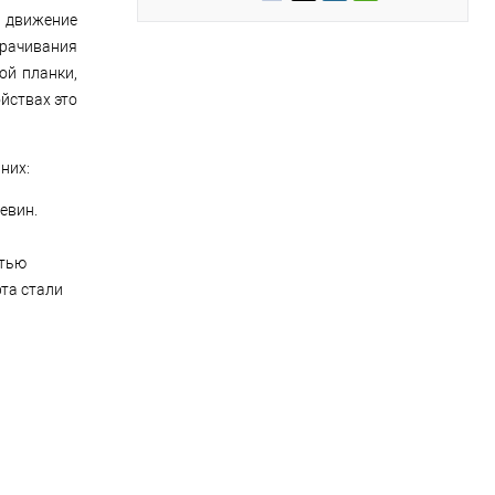
в движение
орачивания
ой планки,
йствах это
них:
евин.
стью
рта стали