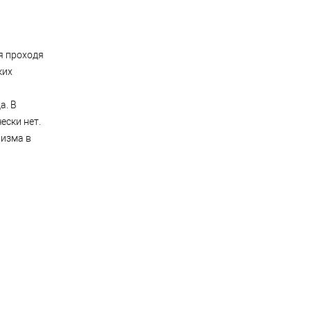
я проходя
ких
а. В
ески нет.
низма в