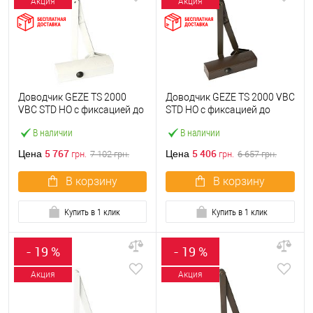
Акция
Акция
Доводчик GEZE TS 2000
Доводчик GEZE TS 2000 VBC
VBC STD HO с фиксацией до
STD HO с фиксацией до
100кг Белый
100кг Коричневый
В наличии
В наличии
5 767
5 406
Цена
Цена
грн.
7 102
грн.
грн.
6 657
грн.
В корзину
В корзину
Купить в 1 клик
Купить в 1 клик
- 19 %
- 19 %
Акция
Акция