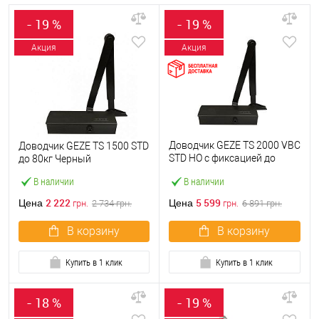
- 19 %
- 19 %
Акция
Акция
Доводчик GEZE TS 2000 VBC
Доводчик GEZE TS 1500 STD
STD HO с фиксацией до
до 80кг Черный
100кг Черный
В наличии
В наличии
2 222
5 599
Цена
Цена
грн.
2 734
грн.
грн.
6 891
грн.
В корзину
В корзину
Купить в 1 клик
Купить в 1 клик
- 18 %
- 19 %