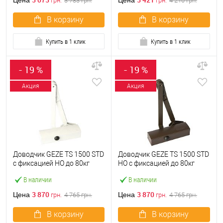
Цена
Цена
грн.
3 783
грн.
грн.
4 210
грн.
В корзину
В корзину
Купить в 1 клик
Купить в 1 клик
- 19 %
- 19 %
Акция
Акция
Доводчик GEZE TS 1500 STD
Доводчик GEZE TS 1500 STD
с фиксацией HO до 80кг
HO с фиксацией до 80кг
Белый
Коричневый
В наличии
В наличии
3 870
3 870
Цена
Цена
грн.
4 765
грн.
грн.
4 765
грн.
В корзину
В корзину