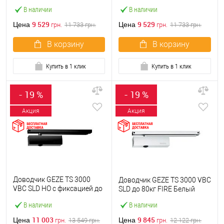
80кг Коричневый
Серебряный
В наличии
В наличии
9 529
9 529
Цена
Цена
грн.
11 733
грн.
грн.
11 733
грн.
В корзину
В корзину
Купить в 1 клик
Купить в 1 клик
- 19 %
- 19 %
Акция
Акция
Доводчик GEZE TS 3000
Доводчик GEZE TS 3000 VBC
VBC SLD HO с фиксацией до
SLD до 80кг FIRE Белый
80кг Черный
В наличии
В наличии
11 003
9 845
Цена
Цена
грн.
13 549
грн.
грн.
12 122
грн.