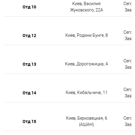
Киев, Василия
Сегод
Отд 10
Жуковского, 22А
Завтр
Сегод
Отд 12
Киев, Родини Бунге, 8
Завтр
Сегод
Отд 13
Киев, Дорогожицка, 4
Завтр
Сегод
Отд 14
Киев, Кибальчича, 11
Завтр
Киев, Берковецкая, 6
Сегод
Отд 15
(АШАН)
Завтр