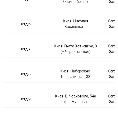
Олимпийская)
Завтр
Киев, Николая
Сегод
Отд 6
Василенко, 2
Завтр
Киев, Гната Хоткевича, 8
Сегод
Отд 7
(м.Черниговская)
Завтр
Киев, Набережно-
Сегод
Отд 8
Крещатицкая, 33
Завтр
Киев, В. Чорновола, 54а
Сегод
Отд 9
(р-н Жуляны)
Завтр