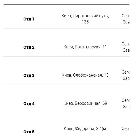
Киев, Пироговский путь,
Сегод
Отд 1
135
Завтр
Сегод
Отд 2
Киев, Богатырская, 11
Завтр
Сегод
Отд 3
Киев, Слобожанская, 13
Завтр
Сегод
Отд 4
Киев, Верховинная, 69
Завтр
Киев, Федорова, 32 (м.
Сегод
Отд 5