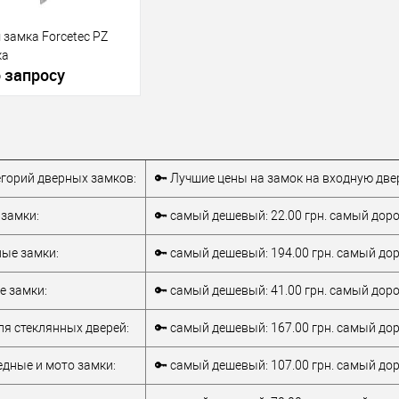
замка Forcetec PZ
ка
 запросу
апросить цену
тегорий дверных замков:
🔑 Лучшие цены на замок на входную две
бранное
замки:
🔑 самый дешевый: 22.00 грн. самый дорог
тель
FORCETEC
ые замки:
🔑 самый дешевый: 194.00 грн. самый дор
для
металлопластиковых
 замки:
🔑 самый дешевый: 41.00 грн. самый дорог
верей
дверей
ля стеклянных дверей:
🔑 самый дешевый: 167.00 грн. самый дор
тель
Китай
дные и мото замки:
🔑 самый дешевый: 107.00 грн. самый дор
85 мм
т)
6Не доступний