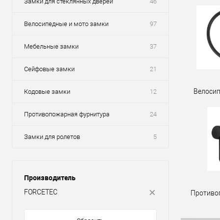
Замки для стеклянных дверей
46
Велосипедные и мото замки
97
Мебельные замки
37
Сейфовые замки
21
Велосип
Кодовые замки
12
Противопожарная фурнитура
24
Замки для ролетов
5
Производитель
FORCETEC
Противо