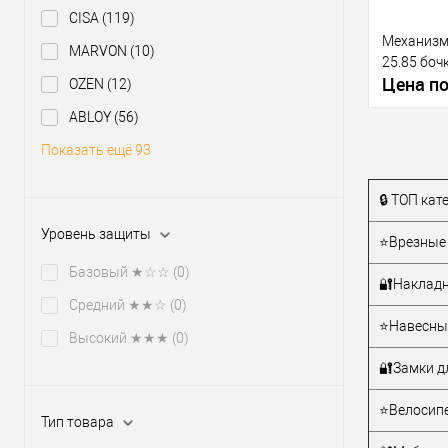
CISA
(119)
Механизм 
MARVON
(10)
25.85 боч
Цена по
OZEN
(12)
ABLOY
(56)
Показать ещё 93
З
🔒 ТОП ка
В из
Уровень защиты
⭐Врезные 
Производи
Базовый ★☆☆
(0)
🔐Накладн
Средний ★★☆
(0)
⭐Навесные
Материал д
Высокий ★★★
(0)
Страна
🔐Замки д
производи
Межосевое
⭐Велосипе
расстояние
Тип товара
Статус (гур