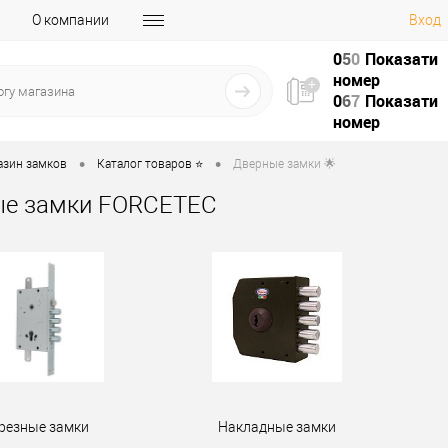
О компании
Вход
0
5
0
Показати
номер
0
6
7
Показати
номер
•
•
азин замков
Каталог товаров ⭐
Дверные замки 🌟
ые замки FORCETEC
резные замки
Накладные замки