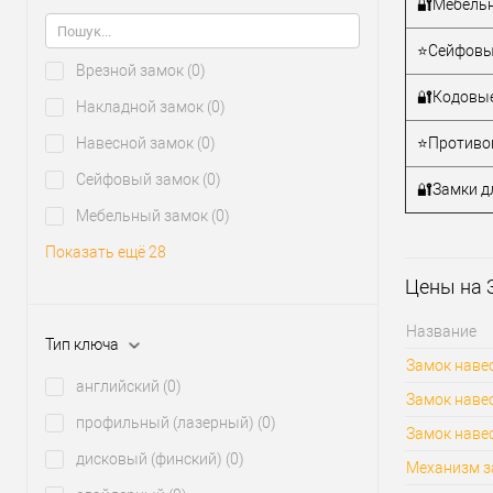
🔐Мебельн
⭐Сейфовы
Врезной замок
(0)
🔐Кодовые
Накладной замок
(0)
Навесной замок
(0)
⭐Противо
Сейфовый замок
(0)
🔐Замки д
Мебельный замок
(0)
Показать ещё 28
Цены на 
Название
Тип ключа
Замок навес
английский
(0)
Замок навес
профильный (лазерный)
(0)
Замок навес
дисковый (финский)
(0)
Механизм з