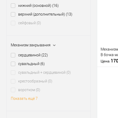
Межосевое
нижний (основной)
(16)
расстояние
Купить
верхний (дополнительный)
(13)
клик
сейфовый
(0)
В из
Производи
Тип товара
Механизм закрывания
Механизм
B бочка 
сердцевиной
(22)
17
Цена
сувальдный
(6)
Материал д
сувальдный + сердцевиной
(0)
Страна
крестообразный
(0)
производи
Статус (гур
воротком
(0)
Купить
Показать ещё 7
клик
В из