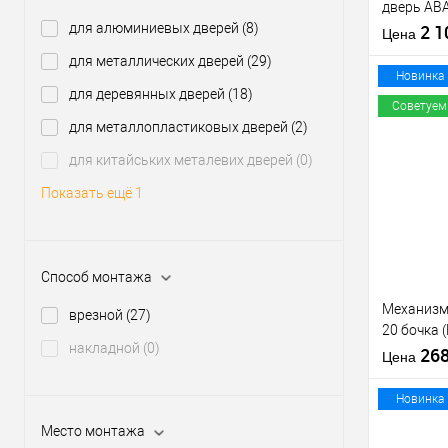
дверь AB
для алюминиевых дверей
(8)
(BS60*85м
2 
Цена
ручками, 
для металлических дверей
(29)
Материал д
Новинка
для деревянных дверей
(18)
Страна
Советуем
производи
для металлопластиковых дверей
(2)
Межосевое
расстояние
для китайських металевих дверей
(0)
Купить
клик
Показать ещё 1
В из
Производи
Способ монтажа
Тип товара
Механизм
врезной
(27)
20 бочка 
накладной
(0)
никель
26
Цена
Материал д
Новинка
Страна
Место монтажа
производи