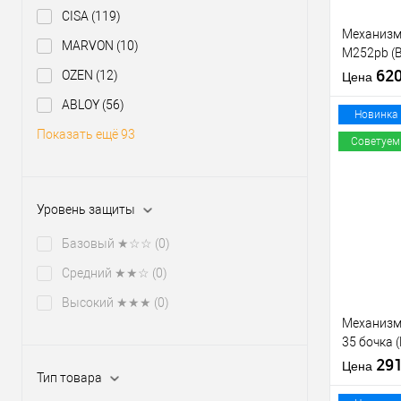
CISA
(119)
Механизм
MARVON
(10)
M252pb (
никель те
62
OZEN
(12)
Цена
отв.планк
ABLOY
(56)
Новинка
Показать ещё 93
Советуем
Купить
Уровень защиты
клик
В из
Базовый ★☆☆
(0)
Средний ★★☆
(0)
Производи
Высокий ★★★
(0)
Тип товара
Механизм
35 бочка 
никель
29
Цена
Тип товара