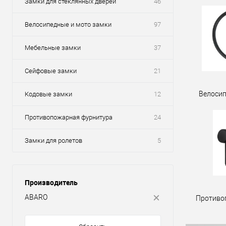
Замки для стеклянных дверей
46
Велосипедные и мото замки
97
Мебельные замки
37
Сейфовые замки
21
Велосип
Кодовые замки
12
Противопожарная фурнитура
24
Замки для ролетов
5
Производитель
ABARO
Противо