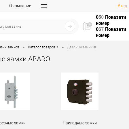
О компании
Вход
0
5
0
Показати
номер
0
6
7
Показати
номер
•
•
азин замков
Каталог товаров ⭐
Дверные замки 🌟
ые замки ABARO
резные замки
Накладные замки