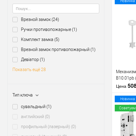
Материал д
Новинка
Страна
производи
Врезной замок
(24)
Межосевое
расстояние
Купить
Ручки противопожарные
(1)
клик
Комплект замка
(5)
В из
Врезной замок противопожарный
(1)
Девіатор
(1)
Производи
Тип товара
Показать ещё 28
Механизм
B10.01pb
никель 5 
50
Цена
тех.упако
Тип ключа
Материал д
Новинка
Страна
сувальдный
(1)
Советуем
производи
английский
(0)
Статус (гур
Купить
профильный (лазерный)
(0)
клик