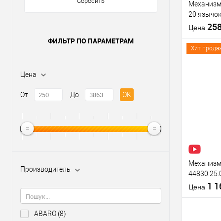
Сбросить
Механизм
20 язычок
матовый 
25
Цена
ФИЛЬТР ПО ПАРАМЕТРАМ
Хит прода
Материал д
Цена
Страна
производи
Купить
От
До
OK
Межосевое
клик
расстояние
В из
Производи
Тип товара
Механизм 
Производитель
44830.25.
22 мм) н
1 
Цена
Материал д
ABARO
(8)
Страна