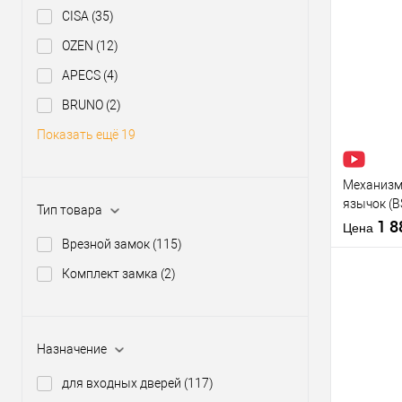
производи
CISA
(35)
Межосевое
OZEN
(12)
расстояние
Купить
клик
APECS
(4)
В из
BRUNO
(2)
Показать ещё 19
Производи
Тип товара
Механизм 
язычок (B
Тип товара
нержавею
1 
Цена
Врезной замок
(115)
Комплект замка
(2)
Материал д
Страна
производи
Купить
Назначение
Статус (гур
клик
для входных дверей
(117)
В из