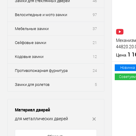
Замки для стеклянных дверей
46
Велосипедные и мото замки
97
Мебельные замки
37
Механизм 
Сейфовые замки
21
44820.20.
(BS20*85м
1 
Цена
Кодовые замки
12
нержавею
Новинка
Противопожарная фурнитура
24
Советуем
Замки для ролетов
5
Купить
клик
Материал дверей
В из
для металлических дверей
Производи
Тип товара