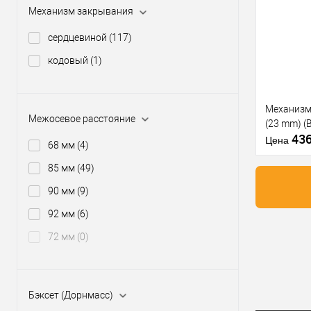
производи
Купить
Механизм закрывания
Статус (гур
клик
сердцевиной
(117)
В из
кодовый
(1)
Производи
Тип товара
Механизм 
Межосевое расстояние
(23 mm) (
43
Цена
68 мм
(4)
85 мм
(49)
90 мм
(9)
Материал д
Страна
92 мм
(6)
производи
Купить
72 мм
(0)
Модель вре
клик
замка
В из
Бэксет (Дорнмасс)
Производи