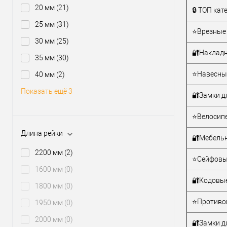
Тип товара
20 мм
(21)
🔒 ТОП ка
25 мм
(31)
⭐Врезные 
30 мм
(25)
🔐Накладн
35 мм
(30)
⭐Навесные
40 мм
(2)
Материал д
Показать ещё 3
Страна
🔐Замки д
производи
Межосевое
⭐Велосипе
расстояние
Длина рейки
🔐Мебельн
2200 мм
(2)
⭐Сейфовы
1600 мм
(0)
🔐Кодовые
1800 мм
(0)
⭐Противо
1950 мм
(0)
2000 мм
(0)
🔐Замки д