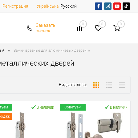
Регистрация
Русский
Українська
0
0
0
Заказать
звонок
•
 ⚡️
Замки врезные для алюминиевых дверей ⭐
металлических дверей
Вид каталога:
В наличии
В наличии
туем
Советуем
родаж