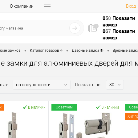
О компании
Вход
0
5
0
Показати
номер
0
6
7
Показати
номер
•
•
•
азин замков
Каталог товаров ⭐
Дверные замки 🌟
Врезные замки
е замки для алюминиевых дверей для 
вка:
Показать по:
В наличии
В наличии
ж
Советуем
Сове
Хит п