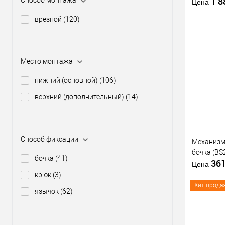
1 
Способ монтажа
Цена
врезной
(120)
Материал д
Страна
Место монтажа
производи
Купить
Статус (гур
клик
нижний (основной)
(106)
В из
верхний (дополнительный)
(14)
Производи
Тип товара
Способ фиксации
Механизм
бочка (BS
бочка
(41)
36
Цена
крюк
(3)
Хит прода
язычок
(62)
Материал д
Страна