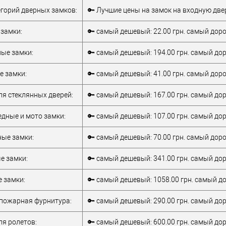
Врезной замок
Тип товара
Врезной замок
тегорий дверных замков:
🔑 Лучшие цены на замок на входную две
для
для
металлических
металлических
замки:
🔑 самый дешевый: 22.00 грн. самый дорог
дверей
/
для
дверей
/
для
деревянных
алюминиевых
ые замки:
🔑 самый дешевый: 194.00 грн. самый дор
дверей
/
для
Материал дверей
дверей
алюминиевых
Страна
 замки:
🔑 самый дешевый: 41.00 грн. самый дорог
верей
дверей
производитель
Китай
Межосевое
ля стеклянных дверей:
🔑 самый дешевый: 167.00 грн. самый дор
тель
Турция
расстояние
85 мм
дные и мото замки:
🔑 самый дешевый: 107.00 грн. самый дор
85 мм
ые замки:
🔑 самый дешевый: 70.00 грн. самый дорог
е замки:
🔑 самый дешевый: 341.00 грн. самый доро
 замки:
🔑 самый дешевый: 1058.00 грн. самый до
пожарная фурнитура:
🔑 самый дешевый: 290.00 грн. самый доро
ля ролетов:
🔑 самый дешевый: 600.00 грн. самый доро