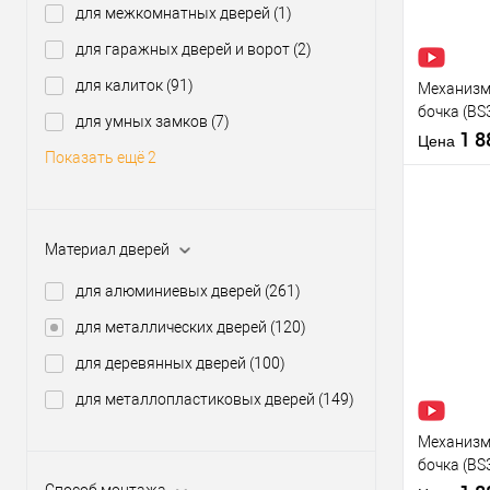
для межкомнатных дверей
(1)
Производи
для гаражных дверей и ворот
(2)
Тип товара
для калиток
(91)
Механизм 
бочка (BS
для умных замков
(7)
нержавею
1 
Цена
Показать ещё 2
Материал д
Материал дверей
Страна
производи
Купить
для алюминиевых дверей
(261)
Межосевое
клик
расстояние
для металлических дверей
(120)
В из
для деревянных дверей
(100)
для металлопластиковых дверей
(149)
Производи
Тип товара
Механизм 
бочка (BS
нержавею