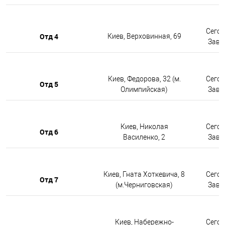
Сегод
Отд 4
Киев, Верховинная, 69
Завтр
Киев, Федорова, 32 (м.
Сегод
Отд 5
Олимпийская)
Завтр
Киев, Николая
Сегод
Отд 6
Василенко, 2
Завтр
Киев, Гната Хоткевича, 8
Сегод
Отд 7
(м.Черниговская)
Завтр
Киев, Набережно-
Сегод