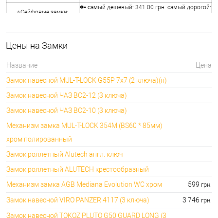
🔑 самый дешевый: 341.00 грн. самый дорогой:
⭐Сейфовые замки:
3848.00 грн.
🔑 самый дешевый: 1058.00 грн. самый
🔐Кодовые замки:
дорогой: 5113.00 грн.
Цены на Замки
⭐Противопожарная
🔑 самый дешевый: 290.00 грн. самый дорогой:
фурнитура:
4045.00 грн.
Название
Цена
🔑 самый дешевый: 600.00 грн. самый дорогой:
🔐Замки для ролетов:
Замок навесной MUL-T-LOCK G55P 7x7 (2 ключа)(н)
660.00 грн.
Замок навесной ЧАЗ ВС2-12 (3 ключа)
Замок навесной ЧАЗ ВС2-10 (3 ключа)
Механизм замка MUL-T-LOCK 354M (BS60 * 85мм)
хром полированный
Замок роллетный Alutech англ. ключ
Замок роллетный ALUTECH крестообразный
Механизм замка AGB Mediana Evolution WC хром
599
грн.
Замок навесной VIRO PANZER 4117 (3 ключа)
3 746
грн.
Замок навесной TOKOZ PLUTO G50 GUARD LONG (3