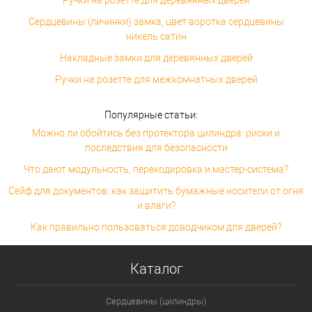
Сердцевины (личинки) замка, цвет воротка сердцевины
никель сатин
Накладные замки для деревянных дверей
Ручки на розетте для межкомнатных дверей
Популярные статьи:
Можно ли обойтись без протектора цилиндра: риски и
последствия для безопасности
Что дают модульность, перекодировка и мастер-система?
Сейф для документов: как защитить бумажные носители от огня
и влаги?
Как правильно пользоваться доводчиком для дверей?
Каталог
Сердцевины (цилиндры)