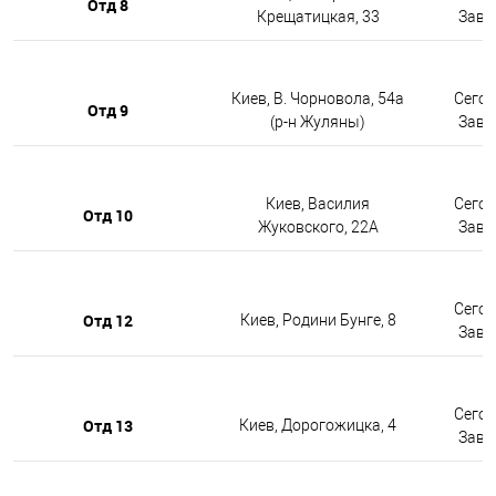
Отд 8
Крещатицкая, 33
Завтр
Киев, В. Чорновола, 54а
Сегод
Отд 9
(р-н Жуляны)
Завтр
Киев, Василия
Сегод
Отд 10
Жуковского, 22А
Завтр
Сегод
Отд 12
Киев, Родини Бунге, 8
Завтр
Сегод
Отд 13
Киев, Дорогожицка, 4
Завтр