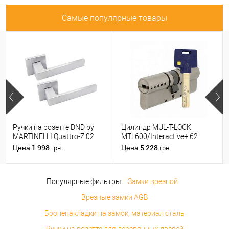
Самые популярные товары
Ручки на розетте DND by
Цилиндр MUL-T-LOCK
MARTINELLI Quattro-Z 02
MTL600/Interactive+ 62
ZCS матовый хром
(31*31) никель сатин
1 998
5 228
Цена
Цена
грн.
грн.
Популярные фильтры:
Замки врезной
Врезные замки AGB
Броненакладки на замок, материал сталь
Ручки на розетте для деревянных дверей