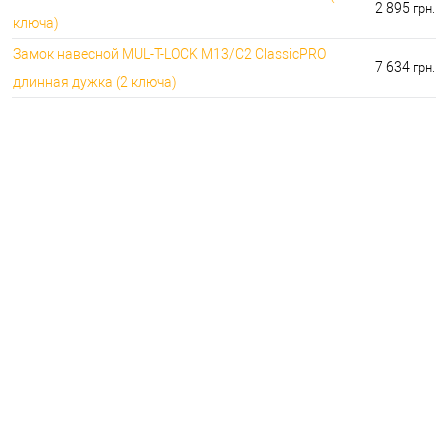
2 895
грн.
ключа)
Замок навесной MUL-T-LOCK M13/C2 ClassicPRO
7 634
грн.
длинная дужка (2 ключа)