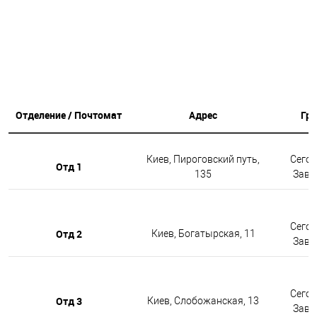
Отделение / Почтомат
Адрес
Гр
Киев, Пироговский путь,
Сегод
Отд 1
135
Завтр
Сегод
Отд 2
Киев, Богатырская, 11
Завтр
Сегод
Отд 3
Киев, Слобожанская, 13
Завтр