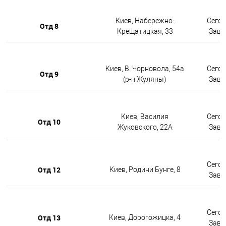
Киев, Набережно-
Сегод
Отд 8
Крещатицкая, 33
Завтр
Киев, В. Чорновола, 54а
Сегод
Отд 9
(р-н Жуляны)
Завтр
Киев, Василия
Сегод
Отд 10
Жуковского, 22А
Завтр
Сегод
Отд 12
Киев, Родини Бунге, 8
Завтр
Сегод
Отд 13
Киев, Дорогожицка, 4
Завтр