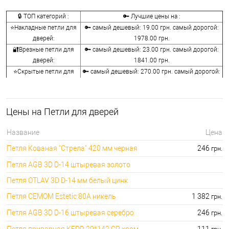
🔒 ТОП категорий :
🔑 Лучшие цены на :
⭐Накладные петли для
🔑 самый дешевый: 19.00 грн. самый дорогой:
дверей:
1978.00 грн.
🔐Врезные петли для
🔑 самый дешевый: 23.00 грн. самый дорогой:
дверей:
1841.00 грн.
⭐Скрытые петли для
🔑 самый дешевый: 270.00 грн. самый дорогой:
дверей:
5954.00 грн.
🔐Барные петли для
🔑 самый дешевый: 726.00 грн. самый дорогой:
дверей:
7775.00 грн.
Цены на Петли для дверей
⭐Приварные петли для
🔑 самый дешевый: 29.00 грн. самый дорогой:
дверей:
1758.00 грн.
Название
Цена
🔐Колпачки на врезные
🔑 самый дешевый: 27.00 грн. самый дорогой:
Петля Кованая "Стрела" 420 мм черная
246
грн.
петли:
1796.00 грн.
Петля AGB 3D D-14 штыревая золото
Петля OTLAV 3D D-14 мм белый цинк
Петля CEMOM Estetic 80A никель
1 382
грн.
Петля AGB 3D D-16 штыревая серебро
246
грн.
Петля приварная KEDR 20*142 CP хром
111