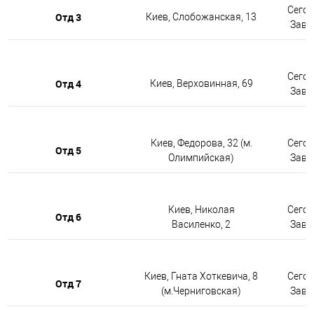
Сегод
Отд 3
Киев, Слобожанская, 13
Завтр
Сегод
Отд 4
Киев, Верховинная, 69
Завтр
Киев, Федорова, 32 (м.
Сегод
Отд 5
Олимпийская)
Завтр
Киев, Николая
Сегод
Отд 6
Василенко, 2
Завтр
Киев, Гната Хоткевича, 8
Сегод
Отд 7
(м.Черниговская)
Завтр