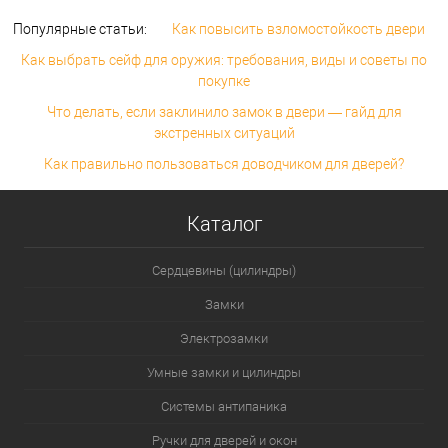
Популярные статьи:
Как повысить взломостойкость двери
Как выбрать сейф для оружия: требования, виды и советы по
покупке
Что делать, если заклинило замок в двери — гайд для
экстренных ситуаций
Как правильно пользоваться доводчиком для дверей?
Каталог
Сердцевины (цилиндры)
Замки
Электрозамки
Умные замки и цилиндры
Системы антипаника
Ручки для дверей и окон