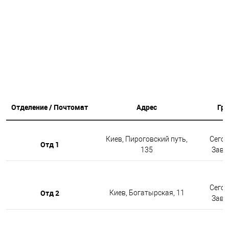
Отделение / Почтомат
Адрес
Гр
Киев, Пироговский путь,
Сегод
Отд 1
135
Завтр
Сегод
Отд 2
Киев, Богатырская, 11
Завтр