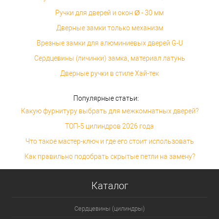
Ручки для дверей и окон Ø - 30 мм
Дверные замки только механизм
Врезные замки для алюминиевых дверей G-U
Сердцевины (личинки) замка, материал латунь
Дверные ручки в стиле Хай-тек
Популярные статьи:
Какую фурнитуру выбрать для межкомнатных дверей?
ТОП-5 цилиндров 2026 года
Что такое мастер-ключ и где его стоит использовать
Как правильно подобрать скрытые петли на замену?
Каталог
Сердцевины (цилиндры)