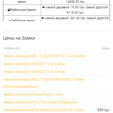
замки:
14836.00 грн.
🔑 самый дешевый: 70.00 грн. самый дорогой:
🔐Мебельные замки:
9116.00 грн.
🔑 самый дешевый: 341.00 грн. самый дорогой:
⭐Сейфовые замки:
3848.00 грн.
🔑 самый дешевый: 1058.00 грн. самый
🔐Кодовые замки:
дорогой: 5113.00 грн.
Цены на Замки
⭐Противопожарная
🔑 самый дешевый: 290.00 грн. самый дорогой:
фурнитура:
4045.00 грн.
Название
Цена
🔑 самый дешевый: 600.00 грн. самый дорогой:
🔐Замки для ролетов:
Замок навесной MUL-T-LOCK G55P 7x7 (2 ключа)(н)
660.00 грн.
Замок навесной ЧАЗ ВС2-12 (3 ключа)
Замок навесной ЧАЗ ВС2-10 (3 ключа)
Механизм замка MUL-T-LOCK 354M (BS60 * 85мм)
хром полированный
Замок роллетный Alutech англ. ключ
Замок роллетный ALUTECH крестообразный
Механизм замка AGB Mediana Evolution WC хром
599
грн.