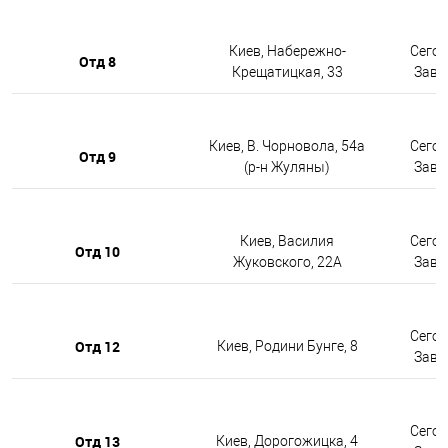
Киев, Набережно-
Сегод
Отд 8
Крещатицкая, 33
Завтр
Киев, В. Чорновола, 54а
Сегод
Отд 9
(р-н Жуляны)
Завтр
Киев, Василия
Сегод
Отд 10
Жуковского, 22А
Завтр
Сегод
Отд 12
Киев, Родини Бунге, 8
Завтр
Сегод
Отд 13
Киев, Дорогожицка, 4