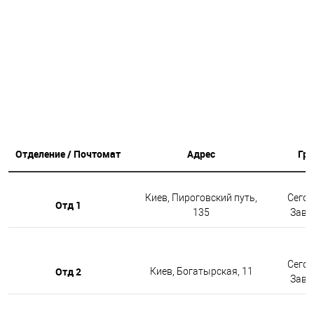
Отделение / Почтомат
Адрес
Гр
Киев, Пироговский путь,
Сегод
Отд 1
135
Завтр
Сегод
Отд 2
Киев, Богатырская, 11
Завтр