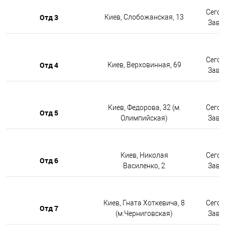
Сегод
Отд 3
Киев, Слобожанская, 13
Завтр
Сегод
Отд 4
Киев, Верховинная, 69
Завтр
Киев, Федорова, 32 (м.
Сегод
Отд 5
Олимпийская)
Завтр
Киев, Николая
Сегод
Отд 6
Василенко, 2
Завтр
Киев, Гната Хоткевича, 8
Сегод
Отд 7
(м.Черниговская)
Завтр