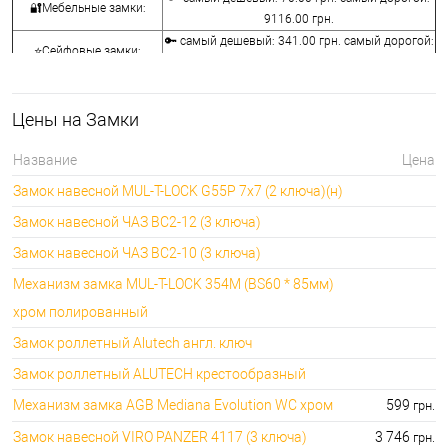
🔐Мебельные замки:
9116.00 грн.
🔑 самый дешевый: 341.00 грн. самый дорогой:
⭐Сейфовые замки:
3848.00 грн.
🔑 самый дешевый: 1058.00 грн. самый
🔐Кодовые замки:
дорогой: 5113.00 грн.
Цены на Замки
⭐Противопожарная
🔑 самый дешевый: 290.00 грн. самый дорогой:
фурнитура:
4045.00 грн.
Название
Цена
🔑 самый дешевый: 600.00 грн. самый дорогой:
🔐Замки для ролетов:
Замок навесной MUL-T-LOCK G55P 7x7 (2 ключа)(н)
660.00 грн.
Замок навесной ЧАЗ ВС2-12 (3 ключа)
Замок навесной ЧАЗ ВС2-10 (3 ключа)
Механизм замка MUL-T-LOCK 354M (BS60 * 85мм)
хром полированный
Замок роллетный Alutech англ. ключ
Замок роллетный ALUTECH крестообразный
Механизм замка AGB Mediana Evolution WC хром
599
грн.
Замок навесной VIRO PANZER 4117 (3 ключа)
3 746
грн.