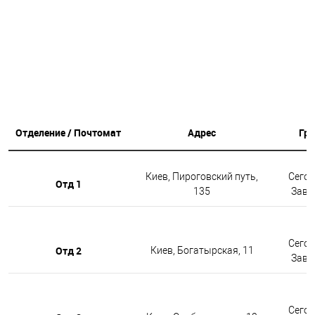
Отделение / Почтомат
Адрес
Гр
Киев, Пироговский путь,
Сегод
Отд 1
135
Завтр
Сегод
Отд 2
Киев, Богатырская, 11
Завтр
Сегод