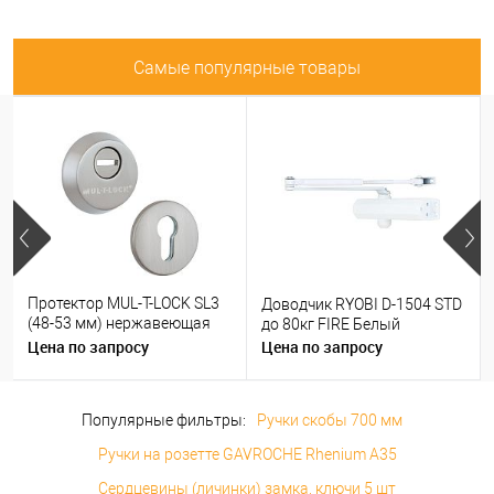
Самые популярные товары
Протектор MUL-T-LOCK SL3
Доводчик RYOBI D-1504 STD
(48-53 мм) нержавеющая
до 80кг FIRE Белый
сталь
Цена по запросу
Цена по запросу
Популярные фильтры:
Ручки скобы 700 мм
Ручки на розетте GAVROCHE Rhenium A35
Сердцевины (личинки) замка, ключи 5 шт