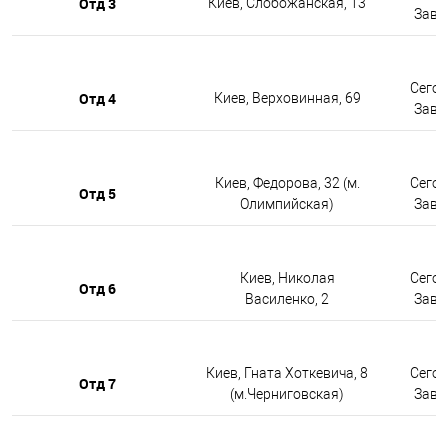
Отд 3
Киев, Слобожанская, 13
Завтр
Сегод
Отд 4
Киев, Верховинная, 69
Завтр
Киев, Федорова, 32 (м.
Сегод
Отд 5
Олимпийская)
Завтр
Киев, Николая
Сегод
Отд 6
Василенко, 2
Завтр
Киев, Гната Хоткевича, 8
Сегод
Отд 7
(м.Черниговская)
Завтр