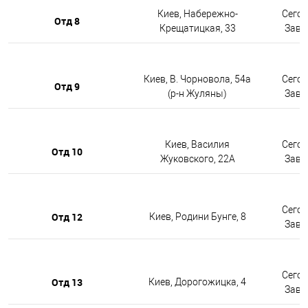
Киев, Набережно-
Сегод
Отд 8
Крещатицкая, 33
Завтр
Киев, В. Чорновола, 54а
Сегод
Отд 9
(р-н Жуляны)
Завтр
Киев, Василия
Сегод
Отд 10
Жуковского, 22А
Завтр
Сегод
Отд 12
Киев, Родини Бунге, 8
Завтр
Сегод
Отд 13
Киев, Дорогожицка, 4
Завтр