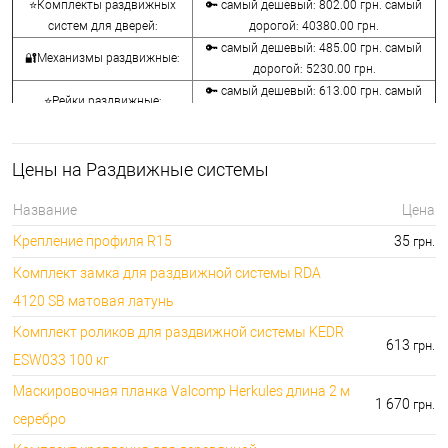
⭐Комплекты раздвижных
🔑 самый дешевый: 802.00 грн. самый
систем для дверей:
дорогой: 40380.00 грн.
🔑 самый дешевый: 485.00 грн. самый
🔐Механизмы раздвижные:
дорогой: 5230.00 грн.
🔑 самый дешевый: 613.00 грн. самый
⭐Рейки раздвижные:
дорогой: 3025.00 грн.
🔑 самый дешевый: 168.00 грн. самый
🔐Ручки раздвижные:
дорогой: 15410.00 грн.
Цены на Раздвижные системы
⭐Замки для раздвижных
🔑 самый дешевый: 165.00 грн. самый
дверей:
дорогой: 6386.00 грн.
Название
Цена
🔐Аксессуары для раздвижных
🔑 самый дешевый: 30.00 грн. самый
Крепление профиля R15
35
грн.
систем:
дорогой: 8090.00 грн.
Комплект замка для раздвижной системы RDA
4120 SB матовая латунь
Комплект роликов для раздвижной системы KEDR
613
грн.
ESW033 100 кг
Маскировочная планка Valcomp Herkules длина 2 м
1 670
грн.
серебро