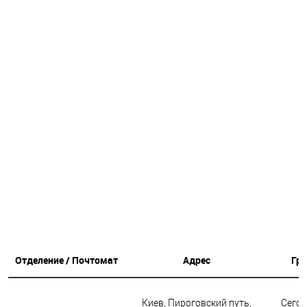
Отделение / Почтомат
Адрес
Гр
Киев, Пироговский путь,
Сегод