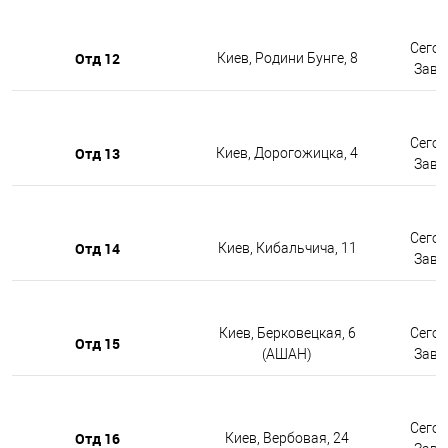
Сегод
Отд 12
Киев, Родини Бунге, 8
Завтр
Сегод
Отд 13
Киев, Дорогожицка, 4
Завтр
Сегод
Отд 14
Киев, Кибальчича, 11
Завтр
Киев, Берковецкая, 6
Сегод
Отд 15
(АШАН)
Завтр
Сегод
Отд 16
Киев, Вербовая, 24