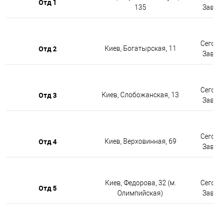
Отд 1
135
Завтр
Сегод
Отд 2
Киев, Богатырская, 11
Завтр
Сегод
Отд 3
Киев, Слобожанская, 13
Завтр
Сегод
Отд 4
Киев, Верховинная, 69
Завтр
Киев, Федорова, 32 (м.
Сегод
Отд 5
Олимпийская)
Завтр