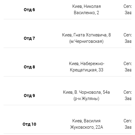
Киев, Николая
Сегод
Отд 6
Василенко, 2
Завтр
Киев, Гната Хоткевича, 8
Сегод
Отд 7
(м.Черниговская)
Завтр
Киев, Набережно-
Сегод
Отд 8
Крещатицкая, 33
Завтр
Киев, В. Чорновола, 54а
Сегод
Отд 9
(р-н Жуляны)
Завтр
Киев, Василия
Сегод
Отд 10
Жуковского, 22А
Завтр