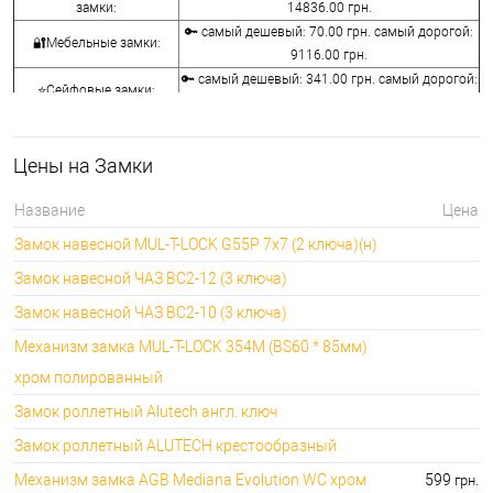
замки:
14836.00 грн.
🔑 самый дешевый: 70.00 грн. самый дорогой:
🔐Мебельные замки:
9116.00 грн.
🔑 самый дешевый: 341.00 грн. самый дорогой:
⭐Сейфовые замки:
3848.00 грн.
🔑 самый дешевый: 1058.00 грн. самый
🔐Кодовые замки:
дорогой: 5113.00 грн.
Цены на Замки
⭐Противопожарная
🔑 самый дешевый: 290.00 грн. самый дорогой:
фурнитура:
4045.00 грн.
Название
Цена
🔑 самый дешевый: 600.00 грн. самый дорогой:
🔐Замки для ролетов:
Замок навесной MUL-T-LOCK G55P 7x7 (2 ключа)(н)
660.00 грн.
Замок навесной ЧАЗ ВС2-12 (3 ключа)
Замок навесной ЧАЗ ВС2-10 (3 ключа)
Механизм замка MUL-T-LOCK 354M (BS60 * 85мм)
хром полированный
Замок роллетный Alutech англ. ключ
Замок роллетный ALUTECH крестообразный
Механизм замка AGB Mediana Evolution WC хром
599
грн.