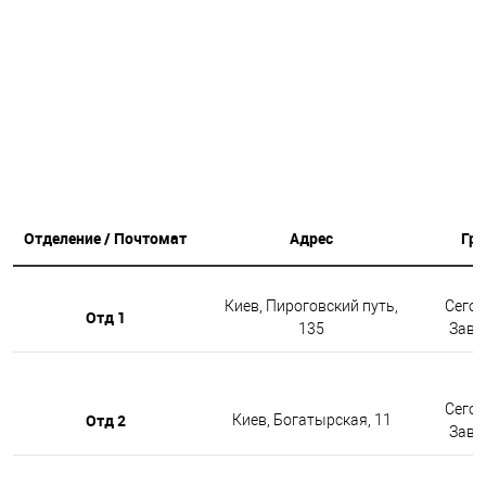
Отделение / Почтомат
Адрес
Гр
Киев, Пироговский путь,
Сегод
Отд 1
135
Завтр
Сегод
Отд 2
Киев, Богатырская, 11
Завтр