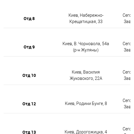
Киев, Набережно-
Сегод
Отд 8
Крещатицкая, 33
Завтр
Киев, В. Чорновола, 54а
Сегод
Отд 9
(р-н Жуляны)
Завтр
Киев, Василия
Сегод
Отд 10
Жуковского, 22А
Завтр
Сегод
Отд 12
Киев, Родини Бунге, 8
Завтр
Сегод
Отд 13
Киев, Дорогожицка, 4