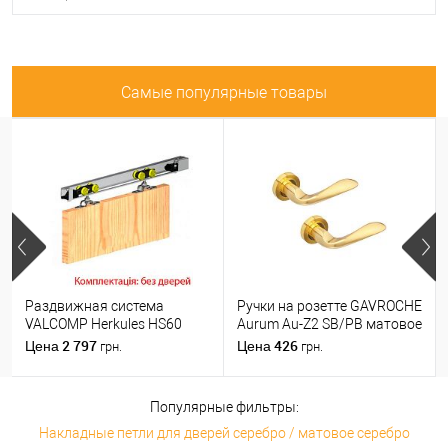
Самые популярные товары
Раздвижная система
Ручки на розетте GAVROCHE
VALCOMP Herkules HS60
Aurum Au-Z2 SB/PB матовое
длина 1,8 м на 1 полотно
золото/золото
2 797
426
Цена
Цена
грн.
грн.
весом до 60 кг
Популярные фильтры:
Накладные петли для дверей серебро / матовое серебро