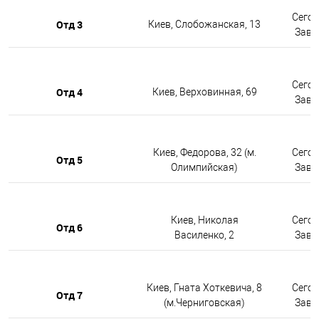
Сегод
Отд 3
Киев, Слобожанская, 13
Завтр
Сегод
Отд 4
Киев, Верховинная, 69
Завтр
Киев, Федорова, 32 (м.
Сегод
Отд 5
Олимпийская)
Завтр
Киев, Николая
Сегод
Отд 6
Василенко, 2
Завтр
Киев, Гната Хоткевича, 8
Сегод
Отд 7
(м.Черниговская)
Завтр