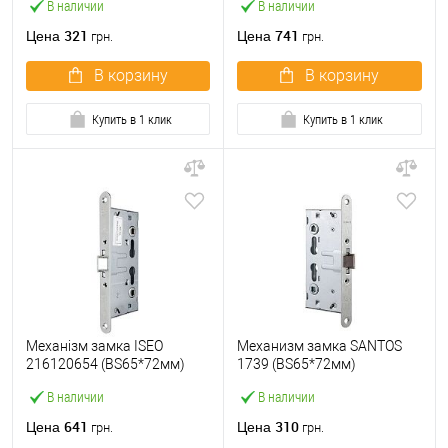
В наличии
В наличии
321
741
Цена
Цена
грн.
грн.
В корзину
В корзину
Купить в 1 клик
Купить в 1 клик
Механізм замка ISEO
Механизм замка SANTOS
216120654 (BS65*72мм)
1739 (BS65*72мм)
протипожежний матовий
противопожарный
В наличии
В наличии
хром
нержавеющая сталь
641
310
Цена
Цена
грн.
грн.