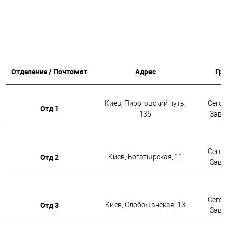
Отделение / Почтомат
Адрес
Гр
Киев, Пироговский путь,
Сегод
Отд 1
135
Завтр
Сегод
Отд 2
Киев, Богатырская, 11
Завтр
Сегод
Отд 3
Киев, Слобожанская, 13
Завтр