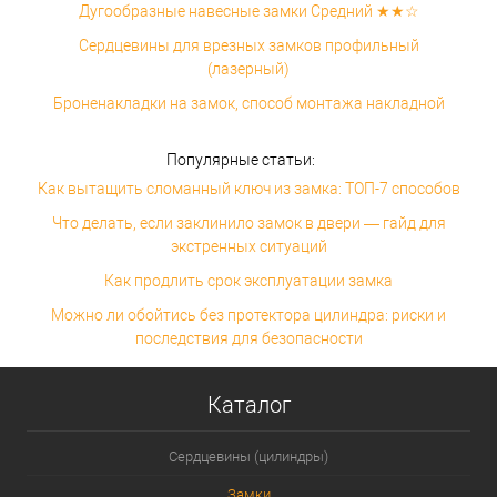
Дугообразные навесные замки Средний ★★☆
Сердцевины для врезных замков профильный
(лазерный)
Броненакладки на замок, способ монтажа накладной
Популярные статьи:
Как вытащить сломанный ключ из замка: ТОП-7 способов
Что делать, если заклинило замок в двери — гайд для
экстренных ситуаций
Как продлить срок эксплуатации замка
Можно ли обойтись без протектора цилиндра: риски и
последствия для безопасности
Каталог
Сердцевины (цилиндры)
Замки