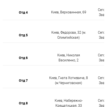
Сегод
Отд 4
Киев, Верховинная, 69
Завтр
Киев, Федорова, 32 (м.
Сегод
Отд 5
Олимпийская)
Завтр
Киев, Николая
Сегод
Отд 6
Василенко, 2
Завтр
Киев, Гната Хоткевича, 8
Сегод
Отд 7
(м.Черниговская)
Завтр
Киев, Набережно-
Сегод
Отд 8
Крещатицкая, 33
Завтр