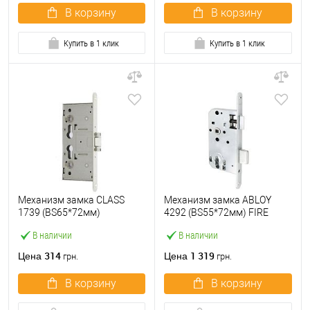
В корзину
В корзину
Купить в 1 клик
Купить в 1 клик
Механизм замка CLASS
Механизм замка ABLOY
1739 (BS65*72мм)
4292 (BS55*72мм) FIRE
противопожарный ZP
матовый хром без обр.
В наличии
В наличии
никель
планки
314
1 319
Цена
Цена
грн.
грн.
В корзину
В корзину