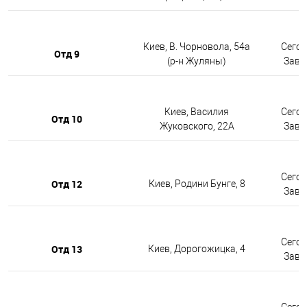
Киев, В. Чорновола, 54а
Сегод
Отд 9
(р-н Жуляны)
Завтр
Киев, Василия
Сегод
Отд 10
Жуковского, 22А
Завтр
Сегод
Отд 12
Киев, Родини Бунге, 8
Завтр
Сегод
Отд 13
Киев, Дорогожицка, 4
Завтр
Сегод