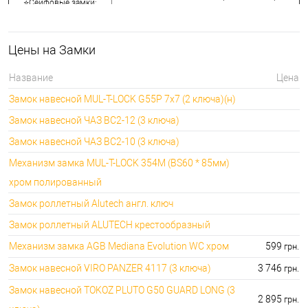
⭐Сейфовые замки:
3848.00 грн.
🔑 самый дешевый: 1058.00 грн. самый
🔐Кодовые замки:
дорогой: 5113.00 грн.
Цены на Замки
⭐Противопожарная
🔑 самый дешевый: 290.00 грн. самый дорогой:
фурнитура:
4045.00 грн.
Название
Цена
🔑 самый дешевый: 600.00 грн. самый дорогой:
🔐Замки для ролетов:
Замок навесной MUL-T-LOCK G55P 7x7 (2 ключа)(н)
660.00 грн.
Замок навесной ЧАЗ ВС2-12 (3 ключа)
Замок навесной ЧАЗ ВС2-10 (3 ключа)
Механизм замка MUL-T-LOCK 354M (BS60 * 85мм)
хром полированный
Замок роллетный Alutech англ. ключ
Замок роллетный ALUTECH крестообразный
Механизм замка AGB Mediana Evolution WC хром
599
грн.
Замок навесной VIRO PANZER 4117 (3 ключа)
3 746
грн.
Замок навесной TOKOZ PLUTO G50 GUARD LONG (3
2 895
грн.