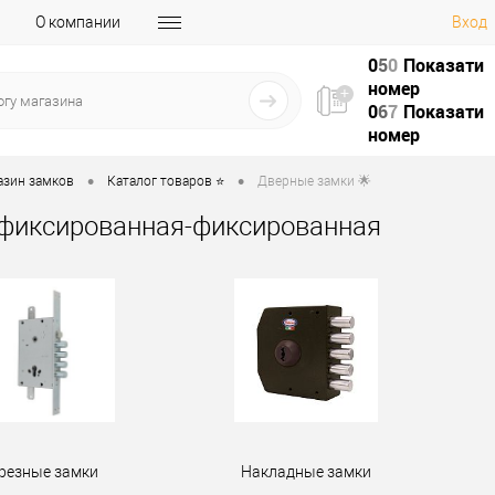
О компании
Вход
0
5
0
Показати
номер
0
6
7
Показати
номер
•
•
азин замков
Каталог товаров ⭐
Дверные замки 🌟
фиксированная-фиксированная
резные замки
Накладные замки