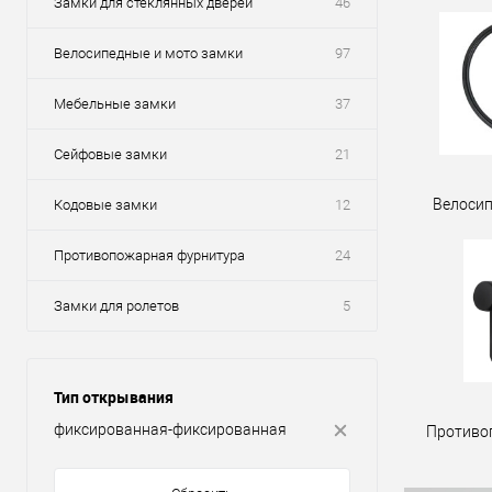
Замки для стеклянных дверей
46
Велосипедные и мото замки
97
Мебельные замки
37
Сейфовые замки
21
Велосип
Кодовые замки
12
Противопожарная фурнитура
24
Замки для ролетов
5
Тип открывания
фиксированная-фиксированная
Противо