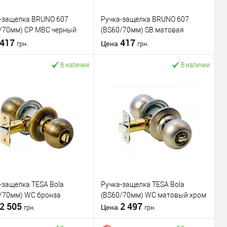
-защелка BRUNO 607
Ручка-защелка BRUNO 607
/70мм) CP MBC черный
(BS60/70мм) SB матовая
вый
417
латунь
417
Цена
грн.
грн.
В наличии
В наличии
В корзину
В корзину
пить в 1 клик
К
Купить в 1 клик
К
сравнению
сравнению
В избранное
В избранное
водитель
BRUNO
Производитель
BRUNO
вара
Ручка-защелка
Тип товара
Ручка-защелка
-защелка TESA Bola
Ручка-защелка TESA Bola
для деревянных
для деревянных
/70мм) WC бронза
(BS60/70мм) WC матовый хром
иал дверей
дверей
Материал дверей
дверей
2 505
2 497
а
Страна
Цена
грн.
грн.
водитель
Китай
производитель
Китай