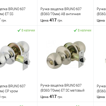
щелка BRUNO 607
Ручка-защелка BRUNO 607
Ручка
м) ET SS
(BS60/70мм) AB античная
(BS60
щая стал
7
латунь
417
мато
Цена
Цена
грн.
грн.
В наличии
В наличии
В корзину
В корзину
 в 1
К
Купить в 1 клик
К
Ку
сравнению
сравнению
бранное
В избранное
тель
BRUNO
Производитель
BRUNO
Произ
Ручка-защелка
Тип товара
Ручка-защелка
Тип то
Ручка-защелка BRUNO 607
щелка BRUNO 607
Ручка
для деревянных
для деревянных
(BS60/70мм) ET SC матовый
мм) CP хром
(BS60
верей
дверей
Материал дверей
дверей
Матер
5
хром
417
Страна
Стран
Цена
Цена
грн.
грн.
тель
Китай
производитель
Китай
произ