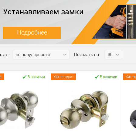
Устанавливаем замки
Подробнее
вка:
Показать по:
В наличии
В наличии
ж
Хит продаж
Хит п