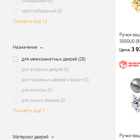
слайдерный
(0)
В из
крестообразный
(0)
Показать ещё 12
Производи
Тип товара
Ручки-защ
3900U0 (
Материал д
Назначение
матовая
3 
Страна
Цена
производи
для межкомнатных дверей
(28)
Тип открыв
для входных дверей
(0)
для гаражных дверей и ворот
(0)
Купить
для калиток
(0)
клик
для умных замков
(0)
В из
Показать ещё 7
Производи
Тип товара
Ручки-защ
Материал дверей