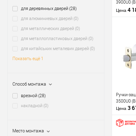
3900U0 (
Материал д
для деревянных дверей
(28)
полирова
4 
Страна
Цена
производи
для алюминиевых дверей
(0)
для металлических дверей
(0)
Тип открыв
для металлопластиковых дверей
(0)
для китайських металевих дверей
(0)
Купить
клик
Показать ещё 1
В из
Производи
Способ монтажа
Тип товара
Ручки-защ
врезной
(28)
3500U0 (
Материал д
накладной
(0)
3 
Страна
Цена
производи
Тип открыв
Место монтажа