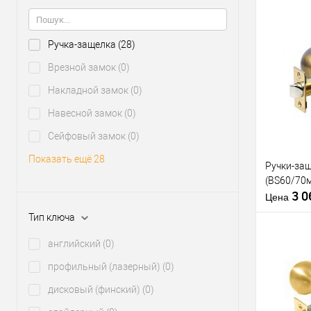
Тип открыв
Ручка-защелка
(28)
Купить
Врезной замок
(0)
клик
Накладной замок
(0)
В из
Навесной замок
(0)
Сейфовый замок
(0)
Производи
Тип товара
Показать ещё 28
Ручки-защ
(BS60/70
Материал д
3 
Страна
Цена
производи
Тип ключа
Тип открыв
английский
(0)
профильный (лазерный)
(0)
Купить
дисковый (финский)
(0)
клик