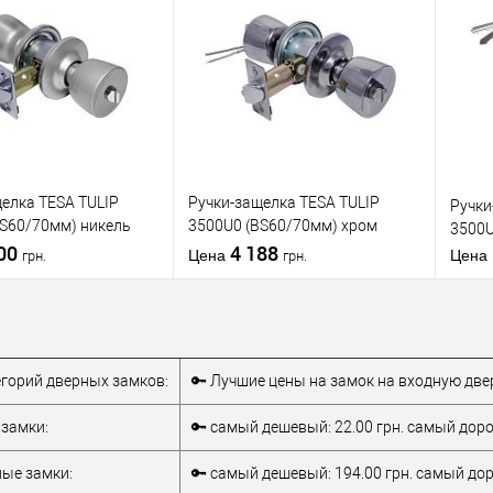
 в 1
К
Купить в 1 клик
К
Ку
сравнению
сравнению
бранное
В избранное
тель
TESA
Производитель
TESA
Произ
Ручка-защелка
Тип товара
Ручка-защелка
Тип то
елка TESA TULIP
Ручки-защелка TESA TULIP
Ручки
для деревянных
для деревянных
BS60/70мм) никель
3500U0 (BS60/70мм) хром
3500U
верей
дверей
Материал дверей
дверей
Матер
300
полированный
4 188
Страна
Стран
Цена
Цена
грн.
грн.
тель
Испания
производитель
Испания
произ
фиксированная-
фиксированная-
ания
фиксированная
Тип открывания
фиксированная
Тип о
В корзину
В корзину
тегорий дверных замков:
🔑 Лучшие цены на замок на входную две
 в 1
К
Купить в 1 клик
К
Ку
сравнению
сравнению
замки:
🔑 самый дешевый: 22.00 грн. самый дорог
бранное
В избранное
ые замки:
🔑 самый дешевый: 194.00 грн. самый дор