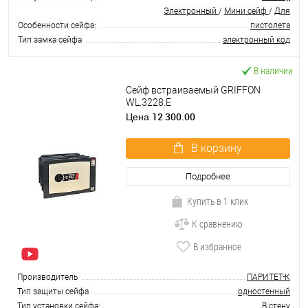
Электронный
/
Мини сейф
/
Для
Особенности сейфа:
пистолета
Тип замка сейфа
электронный код
В наличии
Сейф встраиваемый GRIFFON
WL.3228.E
12 300.00
Цена
В корзину
Подробнее
Купить в 1 клик
К сравнению
В избранное
Производитель
ПАРИТЕТ-К
Тип защиты сейфа
одностенный
Тип установки сейфа:
В стену