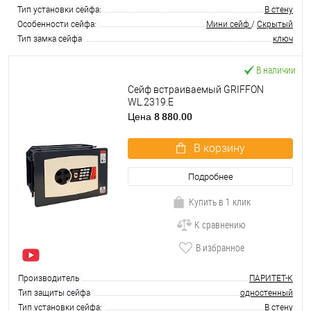
Тип установки сейфа:
В стену
Особенности сейфа:
Мини сейф
/
Скрытый
Тип замка сейфа
ключ
В наличии
Сейф встраиваемый GRIFFON
WL.2319.E
8 880.00
Цена
В корзину
Подробнее
Купить в 1 клик
К сравнению
В избранное
Производитель
ПАРИТЕТ-К
Тип защиты сейфа
одностенный
Тип установки сейфа:
В стену