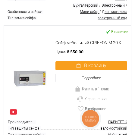
Бухгалтерский
/
Электронный
/
Особенности сейфа:
Мини сейф
/
Для пистолета
Тип замка сейфа
электронный код
В наличии
Сейф мебельный GRIFFON M.20.K
8 550.00
Цена
В корзину
Подробнее
Купить в 1 клик
К сравнению
В избранное
КНОПКА
ЗВ'ЯЗКУ
Производитель
ПАРИТЕТ-К
Тип защиты сейфа
взломостойкий
Тип установки сейфа:
Мебельный