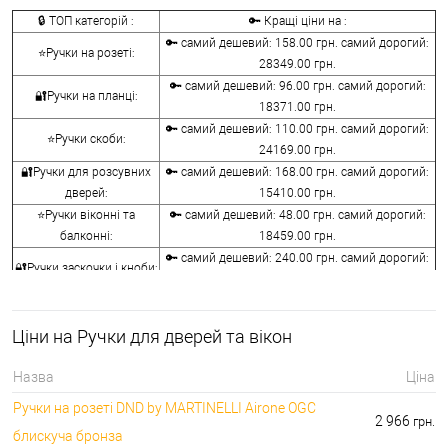
🔒 ТОП категорій :
🔑 Кращі ціни на :
🔑 самий дешевий: 158.00 грн. самий дорогий:
⭐Ручки на розеті:
28349.00 грн.
🔑 самий дешевий: 96.00 грн. самий дорогий:
🔐Ручки на планці:
18371.00 грн.
🔑 самий дешевий: 110.00 грн. самий дорогий:
⭐Ручки скоби:
24169.00 грн.
🔐Ручки для розсувних
🔑 самий дешевий: 168.00 грн. самий дорогий:
дверей:
15410.00 грн.
⭐Ручки віконні та
🔑 самий дешевий: 48.00 грн. самий дорогий:
балконні:
18459.00 грн.
🔑 самий дешевий: 240.00 грн. самий дорогий:
🔐Ручки заскочки і кноби:
10440.00 грн.
⭐Воротки для ванної та
🔑 самий дешевий: 76.00 грн. самий дорогий:
туалету:
12236.00 грн.
Ціни на Ручки для дверей та вікон
🔐Накладки на
🔑 самий дешевий: 76.00 грн. самий дорогий:
серцевини:
7276.00 грн.
Назва
Ціна
🔑 самий дешевий: 50.00 грн. самий дорогий:
⭐Аксесуари для ручок:
Ручки на розеті DND by MARTINELLI Aironе OGC
1442.00 грн.
2 966
грн.
блискуча бронза