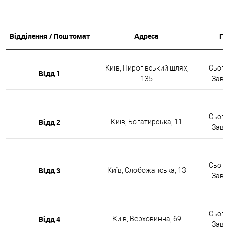
Відділення / Поштомат
Адреса
Гр
Київ, Пирогівський шлях,
Сьогод
Відд 1
135
Завтр
Сьогод
Відд 2
Київ, Богатирська, 11
Завтр
Сьогод
Відд 3
Київ, Слобожанська, 13
Завтр
Сьогод
Відд 4
Київ, Верховинна, 69
Завтр