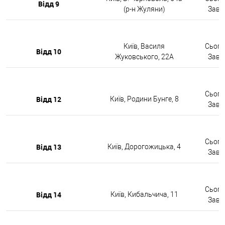
Відд 9
(р-н Жуляни)
Завтр
Київ, Василя
Сьогод
Відд 10
Жуковського, 22А
Завтр
Сьогод
Відд 12
Київ, Родини Бунге, 8
Завтр
Сьогод
Відд 13
Київ, Дорогожицька, 4
Завтр
Сьогод
Відд 14
Київ, Кибальчича, 11
Завтр