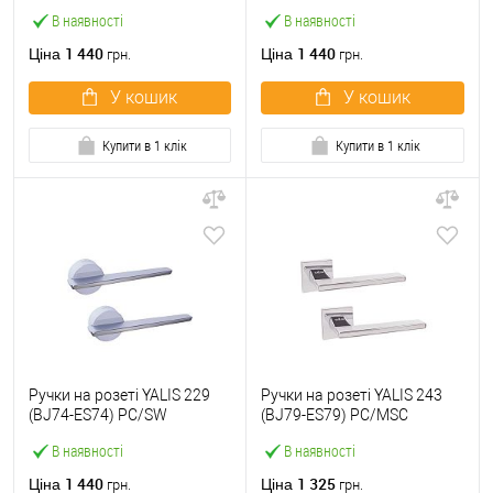
полірований хром/матовий
полірований хром/чорний
В наявності
В наявності
хром
1 440
1 440
Ціна
Ціна
грн.
грн.
У кошик
У кошик
Купити в 1 клік
Купити в 1 клік
Ручки на розеті YALIS 229
Ручки на розеті YALIS 243
(BJ74-ES74) PC/SW
(BJ79-ES79) PC/MSC
полірований хром/білий
полірований хром/матовий
В наявності
В наявності
хром
1 440
1 325
Ціна
Ціна
грн.
грн.