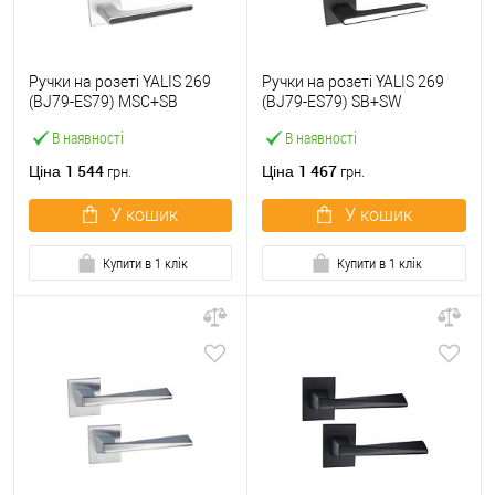
Ручки на розеті YALIS 269
Ручки на розеті YALIS 269
(BJ79-ES79) MSC+SB
(BJ79-ES79) SB+SW
матовий хром+чорна
матовий чорний+біла
В наявності
В наявності
вставка
вставка
1 544
1 467
Ціна
Ціна
грн.
грн.
У кошик
У кошик
Купити в 1 клік
Купити в 1 клік