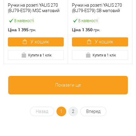
Ручки на розеті YALIS 270
Ручки на розеті YALIS 270
(BJ79-ES79) MSC матовий
(BJ79-ES79) SB матовий
хром
чорний
В наявності
В наявності
1 395
1 350
Ціна
Ціна
грн.
грн.
У кошик
У кошик
Купити в 1 клік
Купити в 1 клік
Показати ще
Назад
1
2
Вперед