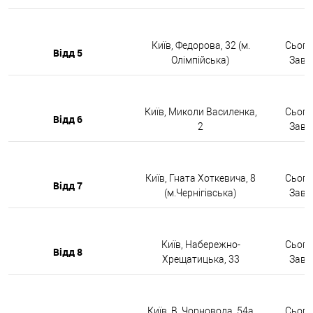
Київ, Федорова, 32 (м.
Сьогод
Відд 5
Олімпійська)
Завтр
Київ, Миколи Василенка,
Сьогод
Відд 6
2
Завтр
Київ, Гната Хоткевича, 8
Сьогод
Відд 7
(м.Чернігівська)
Завтр
Київ, Набережно-
Сьогод
Відд 8
Хрещатицька, 33
Завтр
Київ, В. Чорновола, 54а
Сьогод