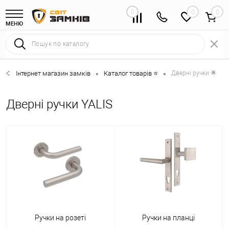
0
0
МЕНЮ
Інтернет магазин замків
Каталог товарів ⭐
Дверні ручки 🌟
•
•
Дверні ручки YALIS
Ручки на розеті
Ручки на планці