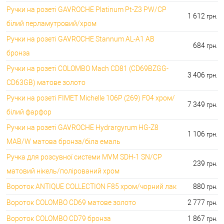
Ручки на розеті GAVROCHE Platinum Pt-Z3 PW/CP
1 612
грн.
білий перламутровий/хром
Ручки на розеті GAVROCHE Stannum AL-A1 AB
684
грн.
бронза
Ручки на розеті COLOMBO Mach CD81 (CD69BZGG-
3 406
грн.
CD63GB) матове золото
Ручки на розеті FIMET Michelle 106P (269) F04 хром/
7 349
грн.
білий фарфор
Ручки на розеті GAVROCHE Hydrargyrum HG-Z8
1 106
грн.
MAB/W матова бронза/біла емаль
Ручка для розсувної системи MVM SDH-1 SN/CP
239
грн.
матовий нікель/полірований хром
Вороток ANTIQUE COLLECTION F85 хром/чорний лак
880
грн.
Вороток COLOMBO CD69 матове золото
2 777
грн.
Вороток COLOMBO CD79 бронза
1 867
грн.