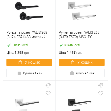
Ручки на розеті YALIS 268
Ручки на розеті YALIS 269
(BJ74-ES74) SB матовий
(BJ79-ES79) MSC+PC
чорний
матовий хром+вставка
В наявності
В наявності
полірований хром
1 298
1 467
Ціна
Ціна
грн.
грн.
У кошик
У кошик
Купити в 1 клік
Купити в 1 клік