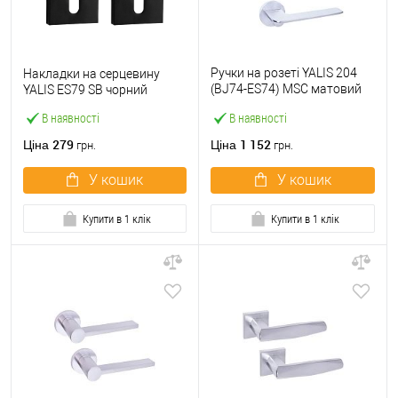
Ручки на розеті YALIS 204
Накладки на серцевину
(BJ74-ES74) MSC матовий
YALIS ES79 SB чорний
хром
В наявності
В наявності
279
1 152
Ціна
Ціна
грн.
грн.
У кошик
У кошик
Купити в 1 клік
Купити в 1 клік