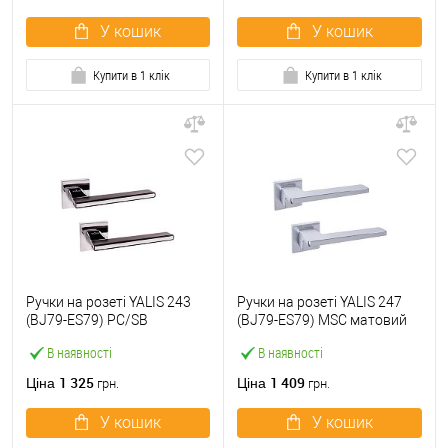
У кошик
У кошик
Купити в 1 клік
Купити в 1 клік
Ручки на розеті YALIS 243
Ручки на розеті YALIS 247
(BJ79-ES79) PC/SB
(BJ79-ES79) MSC матовий
полірований хром/чорний
хром
В наявності
В наявності
1 325
1 409
Ціна
Ціна
грн.
грн.
У кошик
У кошик