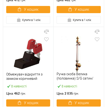
Ціна
Ціна
грн.
грн.
У кошик
У кошик
Купити в 1 клік
Купити в 1 клік
Ручка скоба Велика
Обмежувач відкриття з
(половинка) S/G сатин/
замком коричневий
золото
В наявності
В наявності
462
2 035
Ціна
Ціна
грн.
грн.
У кошик
У кошик