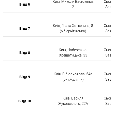
Київ, Миколи Василенка,
Сьогод
Відд 6
2
Завтр
Київ, Гната Хоткевича, 8
Сьогод
Відд 7
(м.Чернігівська)
Завтр
Київ, Набережно-
Сьогод
Відд 8
Хрещатицька, 33
Завтр
Київ, В. Чорновола, 54а
Сьогод
Відд 9
(р-н Жуляни)
Завтр
Київ, Василя
Сьогод
Відд 10
Жуковського, 22А
Завтр