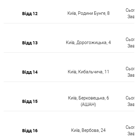
Сьогод
Відд 12
Київ, Родини Бунге, 8
Завтр
Сьогод
Відд 13
Київ, Дорогожицька, 4
Завтр
Сьогод
Відд 14
Київ, Кибальчича, 11
Завтр
Київ, Берковецька, 6
Сьогод
Відд 15
(АШАН)
Завтр
Сьогод
Відд 16
Київ, Вербова, 24
Завтр