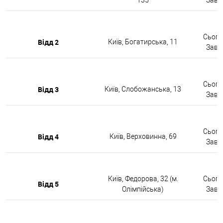
Сьогод
Відд 2
Київ, Богатирська, 11
Завтр
Сьогод
Відд 3
Київ, Слобожанська, 13
Завтр
Сьогод
Відд 4
Київ, Верховинна, 69
Завтр
Київ, Федорова, 32 (м.
Сьогод
Відд 5
Олімпійська)
Завтр