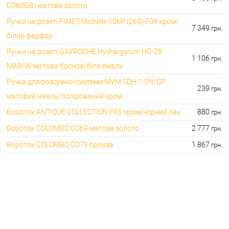
CD63GB) матове золото
Ручки на розеті FIMET Michelle 106P (269) F04 хром/
7 349
грн.
білий фарфор
Ручки на розеті GAVROCHE Hydrargyrum HG-Z8
1 106
грн.
MAB/W матова бронза/біла емаль
Ручка для розсувної системи MVM SDH-1 SN/CP
239
грн.
матовий нікель/полірований хром
Вороток ANTIQUE COLLECTION F85 хром/чорний лак
880
грн.
Вороток COLOMBO CD69 матове золото
2 777
грн.
Вороток COLOMBO CD79 бронза
1 867
грн.