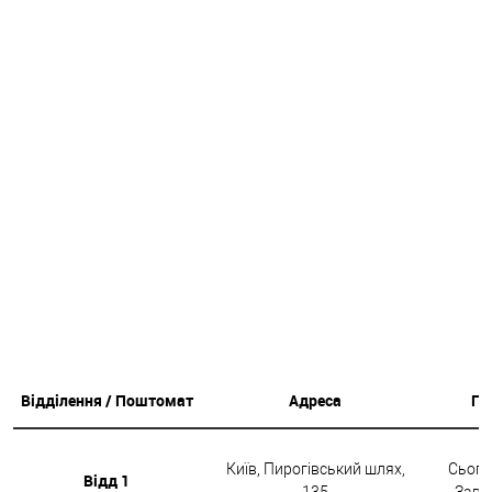
Відділення / Поштомат
Адреса
Гр
Київ, Пирогівський шлях,
Сьогод
Відд 1
135
Завтр