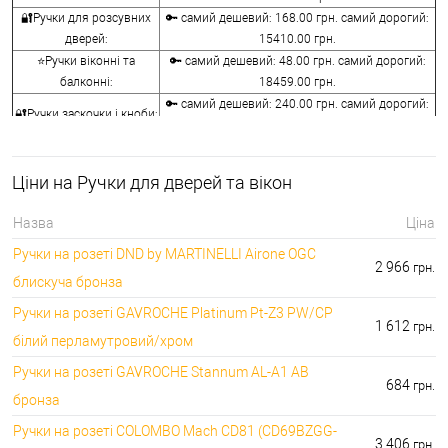
🔐Ручки для розсувних
🔑 самий дешевий: 168.00 грн. самий дорогий:
дверей:
15410.00 грн.
⭐Ручки віконні та
🔑 самий дешевий: 48.00 грн. самий дорогий:
балконні:
18459.00 грн.
🔑 самий дешевий: 240.00 грн. самий дорогий:
🔐Ручки заскочки і кноби:
10440.00 грн.
⭐Воротки для ванної та
🔑 самий дешевий: 76.00 грн. самий дорогий:
туалету:
12236.00 грн.
Ціни на Ручки для дверей та вікон
🔐Накладки на
🔑 самий дешевий: 76.00 грн. самий дорогий:
серцевини:
7276.00 грн.
Назва
Ціна
🔑 самий дешевий: 50.00 грн. самий дорогий:
⭐Аксесуари для ручок:
Ручки на розеті DND by MARTINELLI Aironе OGC
1442.00 грн.
2 966
грн.
блискуча бронза
Ручки на розеті GAVROCHE Platinum Pt-Z3 PW/CP
1 612
грн.
білий перламутровий/хром
Ручки на розеті GAVROCHE Stannum AL-A1 AB
684
грн.
бронза
Ручки на розеті COLOMBO Mach CD81 (CD69BZGG-
3 406
грн.