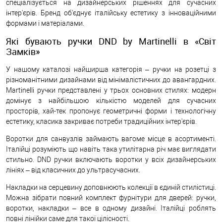
спеціалізується на дизайнерських рішеннях для сучасних
інтер'єрів. Бренд об'єднує італійську естетику з інноваційними
формами і матеріалами.
Які бувають ручки DND by Martinelli в «Світ
Замків»
У нашому каталозі найширша категорія – ручки на розетці з
різноманітними дизайнами від мінімалістичних до авангардних.
Martinelli ручки представлені у трьох основних стилях: модерн
домінує з найбільшою кількістю моделей для сучасних
просторів, хай-тек пропонує геометричні форми і технологічну
естетику, класика закриває потреби традиційних інтер'єрів.
Воротки для санвузлів займають вагоме місце в асортименті.
Італійці розуміють що навіть така утилітарна річ має виглядати
стильно. DND ручки включають воротки у всіх дизайнерських
лініях – від класичних до ультрасучасних.
Накладки на серцевину доповнюють колекції в єдиній стилістиці.
Можна зібрати повний комплект фурнітури для дверей: ручки,
воротки, накладки – все в одному дизайні. Італійці роблять
повні лінійки саме для такої цілісності.