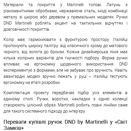
Матеріали та покриття у Martinelli топові. Латунь з
різноманітними обробками, нержавіюча сталь, іноді комбінації
металу зі шкірою або деревом у преміальних моделях. Ручки
DND Martinelli роблять акцент на тактильних відчуттях і
довговічності покриттів.
Колір має гармоніювати з фурнітурою простору. Італійці
пропонують широку палітру: від класичного хрому до матового
чорного, від золота до бронзи. Кожна дизайнерська лінія має
кілька колірних варіантів для гнучкості підбору. Форма ручки
впливає на ергономіку щоденного використання. DND
експериментує з формами, але не забуває про зручність. Навіть
авангардні моделі зручно лежать у руці – італійці тестують
ергономіку на етапі розробки.
Комплектація проекту передбачає підбір усіх елементів в
єдиному стилі. Ручки, воротки, накладки з однієї колекції
створюють цілісний образ. Martinelli робить повні лінійки саме
для такого системного підходу до інтер'єру.
Переваги купівлі ручок DND by Martinelli у «Світ
Замків»