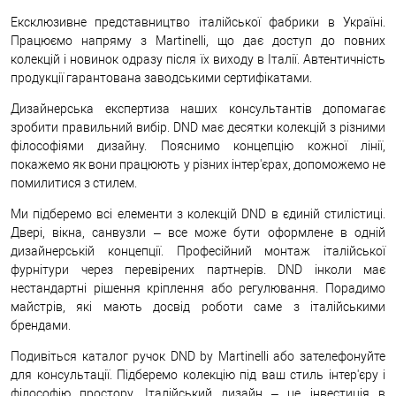
Ексклюзивне представництво італійської фабрики в Україні.
Працюємо напряму з Martinelli, що дає доступ до повних
колекцій і новинок одразу після їх виходу в Італії. Автентичність
продукції гарантована заводськими сертифікатами.
Дизайнерська експертиза наших консультантів допомагає
зробити правильний вибір. DND має десятки колекцій з різними
філософіями дизайну. Пояснимо концепцію кожної лінії,
покажемо як вони працюють у різних інтер'єрах, допоможемо не
помилитися з стилем.
Ми підберемо всі елементи з колекцій DND в єдиній стилістиці.
Двері, вікна, санвузли – все може бути оформлене в одній
дизайнерській концепції. Професійний монтаж італійської
фурнітури через перевірених партнерів. DND інколи має
нестандартні рішення кріплення або регулювання. Порадимо
майстрів, які мають досвід роботи саме з італійськими
брендами.
Подивіться каталог ручок DND by Martinelli або зателефонуйте
для консультації. Підберемо колекцію під ваш стиль інтер'єру і
філософію простору. Італійський дизайн – це інвестиція в