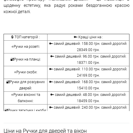
щоденну естетику, яка радує роками бездоганною красою
кожної деталі.
🔒 ТОП категорій :
🔑 Кращі ціни на :
🔑 самий дешевий: 158.00 грн. самий дорогий:
⭐Ручки на розеті:
28349.00 грн.
🔑 самий дешевий: 96.00 грн. самий дорогий:
🔐Ручки на планці:
18371.00 грн.
🔑 самий дешевий: 110.00 грн. самий дорогий:
⭐Ручки скоби:
24169.00 грн.
🔐Ручки для розсувних
🔑 самий дешевий: 168.00 грн. самий дорогий:
дверей:
15410.00 грн.
⭐Ручки віконні та
🔑 самий дешевий: 48.00 грн. самий дорогий:
балконні:
18459.00 грн.
🔑 самий дешевий: 240.00 грн. самий дорогий:
🔐Ручки заскочки і кноби:
10440.00 грн.
⭐Воротки для ванної та
🔑 самий дешевий: 76.00 грн. самий дорогий:
туалету:
12236.00 грн.
Ціни на Ручки для дверей та вікон
🔐Накладки на
🔑 самий дешевий: 76.00 грн. самий дорогий: