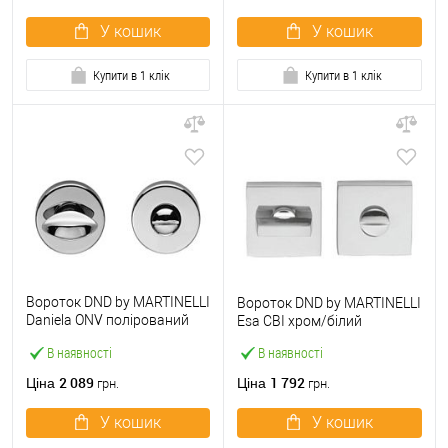
У кошик
У кошик
Купити в 1 клік
Купити в 1 клік
Вороток DND by MARTINELLI
Вороток DND by MARTINELLI
Daniela ONV полірований
Esa CBI хром/білий
нікель
В наявності
В наявності
2 089
1 792
Ціна
Ціна
грн.
грн.
У кошик
У кошик