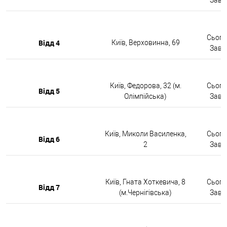
Сьогод
Відд 4
Київ, Верховинна, 69
Завтр
Київ, Федорова, 32 (м.
Сьогод
Відд 5
Олімпійська)
Завтр
Київ, Миколи Василенка,
Сьогод
Відд 6
2
Завтр
Київ, Гната Хоткевича, 8
Сьогод
Відд 7
(м.Чернігівська)
Завтр