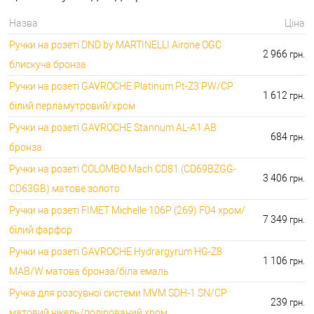
серцевини:
7276.00 грн.
Назва
Ціна
🔑 самий дешевий: 50.00 грн. самий дорогий:
⭐Аксесуари для ручок:
Ручки на розеті DND by MARTINELLI Aironе OGC
1442.00 грн.
2 966
грн.
блискуча бронза
Ручки на розеті GAVROCHE Platinum Pt-Z3 PW/CP
1 612
грн.
білий перламутровий/хром
Ручки на розеті GAVROCHE Stannum AL-A1 AB
684
грн.
бронза
Ручки на розеті COLOMBO Mach CD81 (CD69BZGG-
3 406
грн.
CD63GB) матове золото
Ручки на розеті FIMET Michelle 106P (269) F04 хром/
7 349
грн.
білий фарфор
Ручки на розеті GAVROCHE Hydrargyrum HG-Z8
1 106
грн.
MAB/W матова бронза/біла емаль
Ручка для розсувної системи MVM SDH-1 SN/CP
239
грн.
матовий нікель/полірований хром