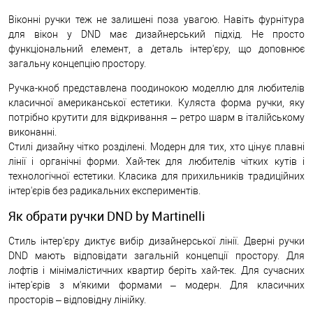
Віконні ручки теж не залишені поза увагою. Навіть фурнітура
для вікон у DND має дизайнерський підхід. Не просто
функціональний елемент, а деталь інтер'єру, що доповнює
загальну концепцію простору.
Ручка-кноб представлена поодинокою моделлю для любителів
класичної американської естетики. Куляста форма ручки, яку
потрібно крутити для відкривання – ретро шарм в італійському
виконанні.
Стилі дизайну чітко розділені. Модерн для тих, хто цінує плавні
лінії і органічні форми. Хай-тек для любителів чітких кутів і
технологічної естетики. Класика для прихильників традиційних
інтер'єрів без радикальних експериментів.
Як обрати ручки DND by Martinelli
Стиль інтер'єру диктує вибір дизайнерської лінії. Дверні ручки
DND мають відповідати загальній концепції простору. Для
лофтів і мінімалістичних квартир беріть хай-тек. Для сучасних
інтер'єрів з м'якими формами – модерн. Для класичних
просторів – відповідну лінійку.