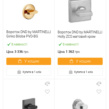
Вороток DND by MARTINELLI
Вороток DND by MARTINELLI
Ginko Biloba PVD-BG
Holly ZCS матовий хром
античне поліроване золото
В наявності
В наявності
3 336
1 362
Ціна
Ціна
грн.
грн.
У кошик
У кошик
Купити в 1 клік
Купити в 1 клік