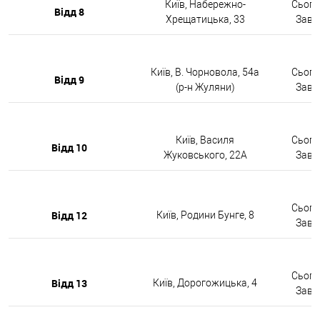
Київ, Набережно-
Сьогод
Відд 8
Хрещатицька, 33
Завтр
Київ, В. Чорновола, 54а
Сьогод
Відд 9
(р-н Жуляни)
Завтр
Київ, Василя
Сьогод
Відд 10
Жуковського, 22А
Завтр
Сьогод
Відд 12
Київ, Родини Бунге, 8
Завтр
Сьогод
Відд 13
Київ, Дорогожицька, 4
Завтр