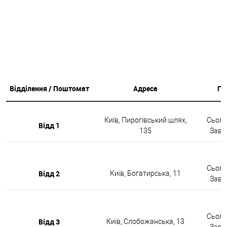
Відділення / Поштомат
Адреса
Гр
Київ, Пирогівський шлях,
Сьогод
Відд 1
135
Завтр
Сьогод
Відд 2
Київ, Богатирська, 11
Завтр
Сьогод
Відд 3
Київ, Слобожанська, 13
Завтр