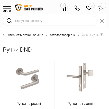
0
0
МЕНЮ
Інтернет магазин замків
Каталог товарів ⭐
Дверні ручки 🌟
•
•
Ручки DND
Ручки на розеті
Ручки на планці