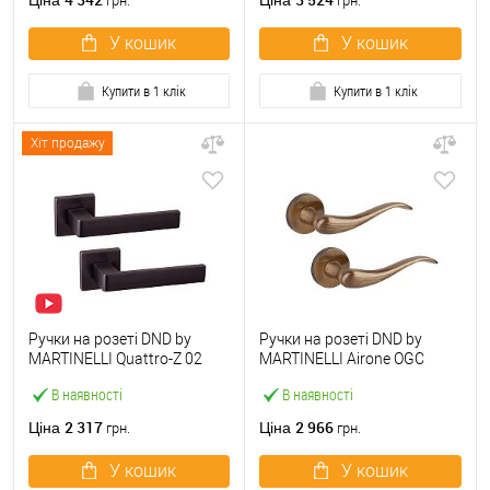
Ціна
Ціна
грн.
грн.
У кошик
У кошик
Купити в 1 клік
Купити в 1 клік
Хіт продажу
Ручки на розеті DND by
Ручки на розеті DND by
MARTINELLI Quattro-Z 02
MARTINELLI Aironе OGC
ZNE чорний
блискуча бронза
В наявності
В наявності
2 317
2 966
Ціна
Ціна
грн.
грн.
У кошик
У кошик