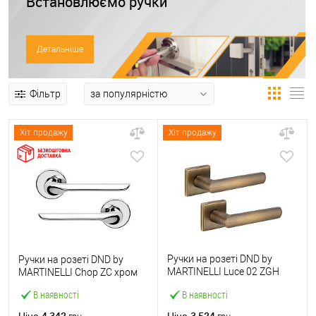
Встановлюємо ручки
Детальніше
Фільтр
Хіт продажу
Хіт продажу
Ручки на розеті DND by
Ручки на розеті DND by
MARTINELLI Luce 02 ZGH
MARTINELLI Chop ZC хром
матова бронза
В наявності
В наявності
4 342
3 524