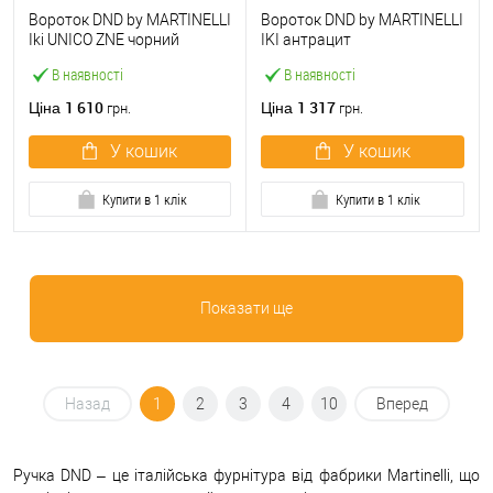
Вороток DND by MARTINELLI
Вороток DND by MARTINELLI
Iki UNICO ZNE чорний
IKI антрацит
В наявності
В наявності
1 610
1 317
Ціна
Ціна
грн.
грн.
У кошик
У кошик
Купити в 1 клік
Купити в 1 клік
Показати ще
Назад
1
2
3
4
10
Вперед
Ручка DND – це італійська фурнітура від фабрики Martinelli, що