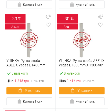
Купити в 1 клік
Купити в 1 клік
- 30 %
- 30 %
Акція
Акція
УЦІНКА_Ручка скоба
УЦІНКА_Ручка скоба ABELIX
ABELIX Vegas L:1400mm
Vegas L:1800mm X:1300-90°
X:1200-90° 40*20mm SS
40*20mm SS нерж. сталь
В наявності
В наявності
нерж. сталь (половинка)
(половинка)
1 248
1 414
Ціна
Ціна
грн.
1 782
грн.
грн.
2 020
грн.
У кошик
У кошик
Купити в 1 клік
Купити в 1 клік