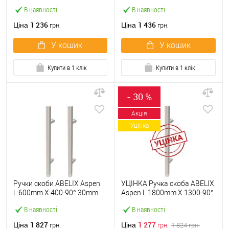
40*20mm SS нерж. сталь
40*20mm SS нерж. сталь
В наявності
В наявності
(половинка)
(половинка)
1 236
1 436
Ціна
Ціна
грн.
грн.
У кошик
У кошик
Купити в 1 клік
Купити в 1 клік
- 30 %
Акція
Уцінка
Ручки скоби ABELIX Aspen
УЦІНКА Ручка скоба ABELIX
L:600mm X:400-90° 30mm
Aspen L:1800mm X:1300-90°
SS нерж. сталь (комплект)
30mm SS нерж. сталь
В наявності
В наявності
(половинка)
1 827
1 277
Ціна
Ціна
грн.
грн.
1 824
грн.