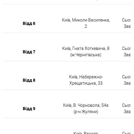
Київ, Миколи Василенка,
Сьогод
Відд 6
2
Завтр
Київ, Гната Хоткевича, 8
Сьогод
Відд 7
(м.Чернігівська)
Завтр
Київ, Набережно-
Сьогод
Відд 8
Хрещатицька, 33
Завтр
Київ, В. Чорновола, 54а
Сьогод
Відд 9
(р-н Жуляни)
Завтр
Київ, Василя
Сьогод