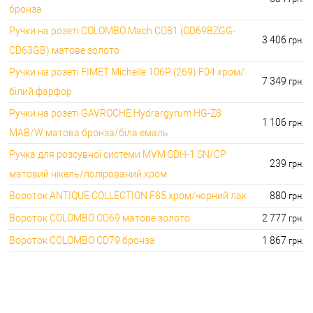
бронза
Ручки на розеті COLOMBO Mach CD81 (CD69BZGG-
3 406
грн.
CD63GB) матове золото
Ручки на розеті FIMET Michelle 106P (269) F04 хром/
7 349
грн.
білий фарфор
Ручки на розеті GAVROCHE Hydrargyrum HG-Z8
1 106
грн.
MAB/W матова бронза/біла емаль
Ручка для розсувної системи MVM SDH-1 SN/CP
239
грн.
матовий нікель/полірований хром
Вороток ANTIQUE COLLECTION F85 хром/чорний лак
880
грн.
Вороток COLOMBO CD69 матове золото
2 777
грн.
Вороток COLOMBO CD79 бронза
1 867
грн.