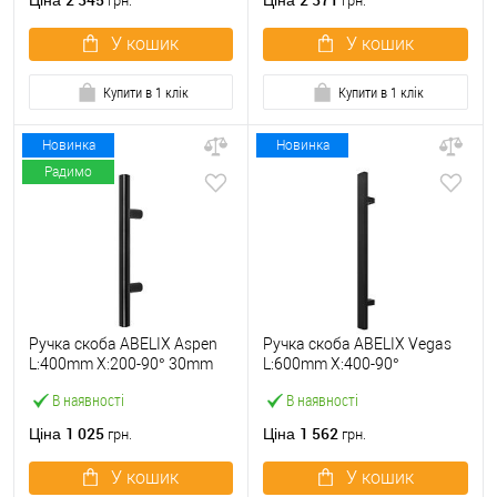
Ціна
Ціна
грн.
грн.
У кошик
У кошик
Купити в 1 клік
Купити в 1 клік
Новинка
Новинка
Радимо
Ручка скоба ABELIX Aspen
Ручка скоба ABELIX Vegas
L:400mm X:200-90° 30mm
L:600mm X:400-90°
BM чорний мат.
40*20mm BM чорний мат.
В наявності
В наявності
(половинка)
(половинка)
1 025
1 562
Ціна
Ціна
грн.
грн.
У кошик
У кошик