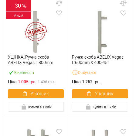
- 30 %
Акція
УЦІНКА_Ручка скоба
Ручка скоба ABELIX Vegas
ABELIX Vegas L:800mm
L:600mm X:400-45°
X:600-90° 40*20mm SS
40*20mm SS нерж. сталь
В наявності
Очікується
нерж. сталь (половинка)
(половинка)
1 005
1 262
Ціна
Ціна
грн.
1 436
грн.
грн.
У кошик
У кошик
Купити в 1 клік
Купити в 1 клік