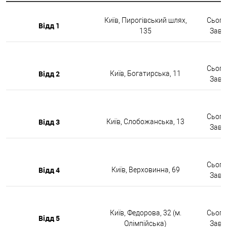
Київ, Пирогівський шлях,
Сьогод
Відд 1
135
Завтр
Сьогод
Відд 2
Київ, Богатирська, 11
Завтр
Сьогод
Відд 3
Київ, Слобожанська, 13
Завтр
Сьогод
Відд 4
Київ, Верховинна, 69
Завтр
Київ, Федорова, 32 (м.
Сьогод
Відд 5
Олімпійська)
Завтр