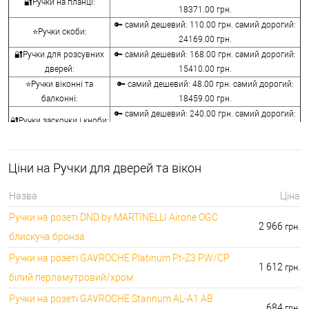
🔐Ручки на планці:
18371.00 грн.
🔑 самий дешевий: 110.00 грн. самий дорогий:
⭐Ручки скоби:
24169.00 грн.
🔐Ручки для розсувних
🔑 самий дешевий: 168.00 грн. самий дорогий:
дверей:
15410.00 грн.
⭐Ручки віконні та
🔑 самий дешевий: 48.00 грн. самий дорогий:
балконні:
18459.00 грн.
🔑 самий дешевий: 240.00 грн. самий дорогий:
🔐Ручки заскочки і кноби:
10440.00 грн.
⭐Воротки для ванної та
🔑 самий дешевий: 76.00 грн. самий дорогий:
туалету:
12236.00 грн.
Ціни на Ручки для дверей та вікон
🔐Накладки на
🔑 самий дешевий: 76.00 грн. самий дорогий:
серцевини:
7276.00 грн.
Назва
Ціна
🔑 самий дешевий: 50.00 грн. самий дорогий:
⭐Аксесуари для ручок:
Ручки на розеті DND by MARTINELLI Aironе OGC
1442.00 грн.
2 966
грн.
блискуча бронза
Ручки на розеті GAVROCHE Platinum Pt-Z3 PW/CP
1 612
грн.
білий перламутровий/хром
Ручки на розеті GAVROCHE Stannum AL-A1 AB
684
грн.