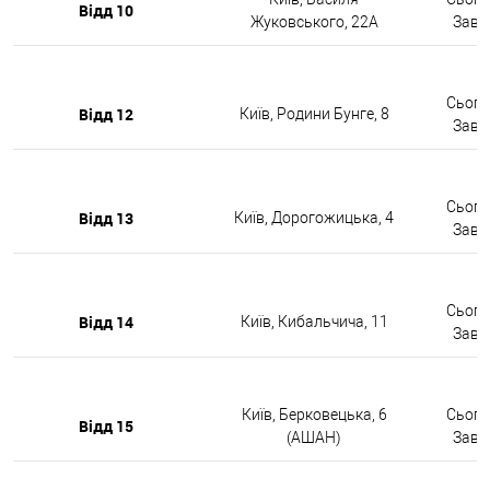
Відд 10
Жуковського, 22А
Завтр
Сьогод
Відд 12
Київ, Родини Бунге, 8
Завтр
Сьогод
Відд 13
Київ, Дорогожицька, 4
Завтр
Сьогод
Відд 14
Київ, Кибальчича, 11
Завтр
Київ, Берковецька, 6
Сьогод
Відд 15
(АШАН)
Завтр