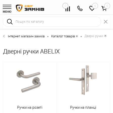
0
0
МЕНЮ
Інтернет магазин замків
Каталог товарів ⭐
Дверні ручки 🌟
•
•
Дверні ручки ABELIX
Ручки на розеті
Ручки на планці