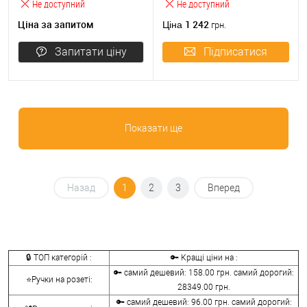
Не доступний
Не доступний
Ціна за запитом
1 242
Ціна
грн.
Запитати ціну
Підписатися
Показати ще
Назад
1
2
3
Вперед
🔒 ТОП категорій :
🔑 Кращі ціни на :
🔑 самий дешевий: 158.00 грн. самий дорогий:
⭐Ручки на розеті:
28349.00 грн.
🔑 самий дешевий: 96.00 грн. самий дорогий: