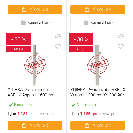
У кошик
У кошик
Купити в 1 клік
Купити в 1 клік
- 30 %
- 30 %
Акція
Акція
УЦІНКА_Ручка скоба
УЦІНКА_Ручка скоба ABELIX
ABELIX Aspen L:1600mm
Vegas L:1200mm X:1000-90°
X:1200-90° 30mm SS нерж.
40*20mm SS нерж. сталь
В наявності
В наявності
сталь (половинка)
(половинка)
1 181
1 165
Ціна
Ціна
грн.
1 687
грн.
грн.
1 664
грн.
У кошик
У кошик