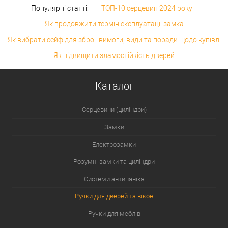
Популярні статті:
ТОП-10 серцевин 2024 року
Як продовжити термін експлуатації замка
Як вибрати сейф для зброї: вимоги, види та поради щодо купівлі
Як підвищити зламостійкість дверей
Каталог
Серцевини (циліндри)
Замки
Електрозамки
Розумні замки та циліндри
Системи антипаніка
Ручки для дверей та вікон
Ручки для меблів