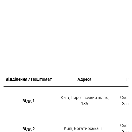
Відділення / Поштомат
Адреса
Гр
Київ, Пирогівський шлях,
Сьогод
Відд 1
135
Завтр
Сьогод
Відд 2
Київ, Богатирська, 11
Завтр