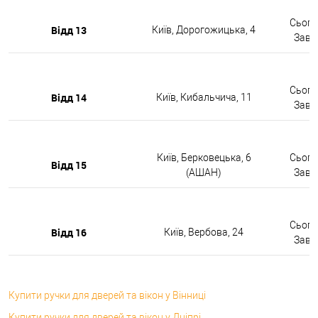
Сьогод
Відд 13
Київ, Дорогожицька, 4
Завтр
Сьогод
Відд 14
Київ, Кибальчича, 11
Завтр
Київ, Берковецька, 6
Сьогод
Відд 15
(АШАН)
Завтр
Сьогод
Відд 16
Київ, Вербова, 24
Завтр
Купити ручки для дверей та вікон у Вінниці
Купити ручки для дверей та вікон у Дніпрі