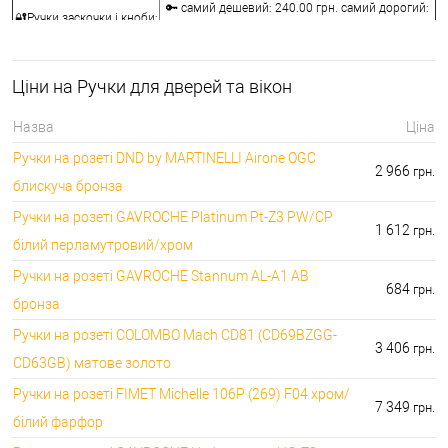
🔑 самий дешевий: 240.00 грн. самий дорогий:
🔐Ручки заскочки і кноби:
10440.00 грн.
⭐Воротки для ванної та
🔑 самий дешевий: 76.00 грн. самий дорогий:
туалету:
12236.00 грн.
Ціни на Ручки для дверей та вікон
🔐Накладки на
🔑 самий дешевий: 76.00 грн. самий дорогий:
серцевини:
7276.00 грн.
Назва
Ціна
🔑 самий дешевий: 50.00 грн. самий дорогий:
⭐Аксесуари для ручок:
Ручки на розеті DND by MARTINELLI Aironе OGC
1442.00 грн.
2 966
грн.
блискуча бронза
Ручки на розеті GAVROCHE Platinum Pt-Z3 PW/CP
1 612
грн.
білий перламутровий/хром
Ручки на розеті GAVROCHE Stannum AL-A1 AB
684
грн.
бронза
Ручки на розеті COLOMBO Mach CD81 (CD69BZGG-
3 406
грн.
CD63GB) матове золото
Ручки на розеті FIMET Michelle 106P (269) F04 хром/
7 349
грн.
білий фарфор