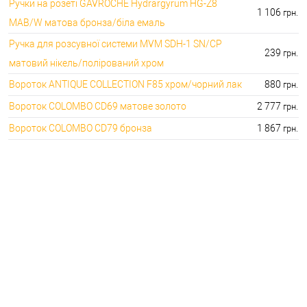
Ручки на розеті GAVROCHE Hydrargyrum HG-Z8
1 106
грн.
MAB/W матова бронза/біла емаль
Ручка для розсувної системи MVM SDH-1 SN/CP
239
грн.
матовий нікель/полірований хром
Вороток ANTIQUE COLLECTION F85 хром/чорний лак
880
грн.
Вороток COLOMBO CD69 матове золото
2 777
грн.
Вороток COLOMBO CD79 бронза
1 867
грн.