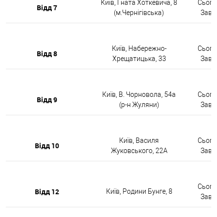
Київ, Гната Хоткевича, 8
Сьогод
Відд 7
(м.Чернігівська)
Завтр
Київ, Набережно-
Сьогод
Відд 8
Хрещатицька, 33
Завтр
Київ, В. Чорновола, 54а
Сьогод
Відд 9
(р-н Жуляни)
Завтр
Київ, Василя
Сьогод
Відд 10
Жуковського, 22А
Завтр
Сьогод
Відд 12
Київ, Родини Бунге, 8
Завтр