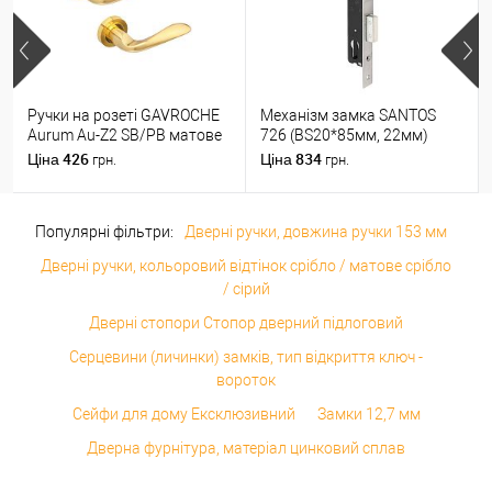
Ручки на розеті GAVROCHE
Механізм замка SANTOS
Aurum Au-Z2 SB/PB матове
726 (BS20*85мм, 22мм)
золото/золото
матовий хром
426
834
Ціна
Ціна
грн.
грн.
Популярні фільтри:
Дверні ручки, довжина ручки 153 мм
Дверні ручки, кольоровий відтінок срібло / матове срібло
/ сірий
Дверні стопори Стопор дверний підлоговий
Серцевини (личинки) замків, тип відкриття ключ -
вороток
Сейфи для дому Ексклюзивний
Замки 12,7 мм
Дверна фурнітура, матеріал цинковий сплав