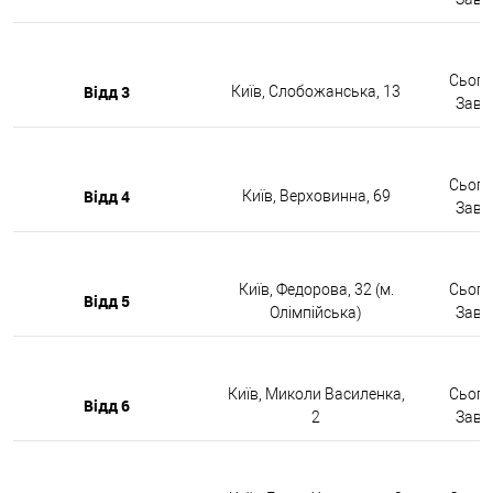
Сьогод
Відд 3
Київ, Слобожанська, 13
Завтр
Сьогод
Відд 4
Київ, Верховинна, 69
Завтр
Київ, Федорова, 32 (м.
Сьогод
Відд 5
Олімпійська)
Завтр
Київ, Миколи Василенка,
Сьогод
Відд 6
2
Завтр