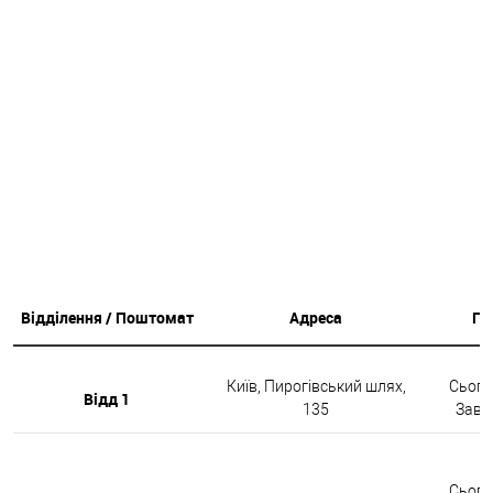
Відділення / Поштомат
Адреса
Гр
Київ, Пирогівський шлях,
Сьогод
Відд 1
135
Завтр
Сьогод