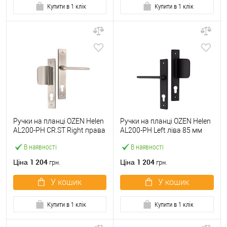
Купити в 1 клік
Купити в 1 клік
Ручки на планці OZEN Helen
Ручки на планці OZEN Helen
AL200-PH CR.ST Right права
AL200-PH Left ліва 85 мм
85 мм фіксована-натискна
фіксована-натискна чорний
В наявності
В наявності
сатин
1 204
1 204
Ціна
Ціна
грн.
грн.
У кошик
У кошик
Купити в 1 клік
Купити в 1 клік