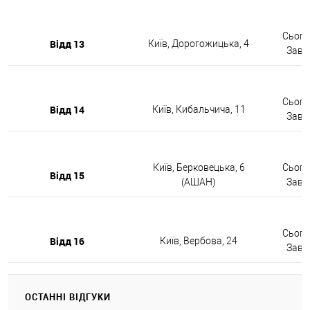
Сьогод
Відд 13
Київ, Дорогожицька, 4
Завтр
Сьогод
Відд 14
Київ, Кибальчича, 11
Завтр
Київ, Берковецька, 6
Сьогод
Відд 15
(АШАН)
Завтр
Сьогод
Відд 16
Київ, Вербова, 24
Завтр
ОСТАННІ ВІДГУКИ