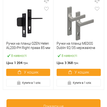
Ручки на планці OZEN Helen
Ручки на планці MEDOS
AL200-PH Right права 85 мм
Dublin 92/35 нержавіюча
фіксована-натискна чорний
сталь
В наявності
В наявності
1 204
3 368
Ціна
Ціна
грн.
грн.
У кошик
У кошик
Купити в 1 клік
Купити в 1 клік
Показати ще