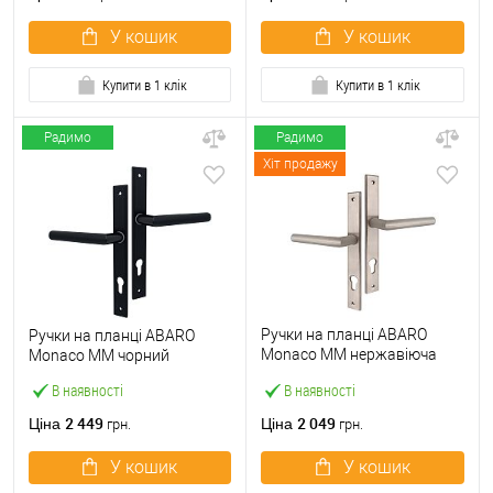
У кошик
У кошик
Купити в 1 клік
Купити в 1 клік
Радимо
Радимо
Хіт продажу
Ручки на планці ABARO
Ручки на планці ABARO
Monaco MM нержавіюча
Monaco MM чорний
сталь
В наявності
В наявності
2 449
2 049
Ціна
Ціна
грн.
грн.
У кошик
У кошик