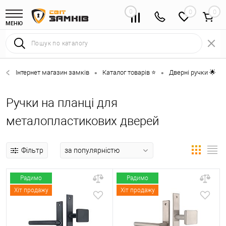
0
0
МЕНЮ
Інтернет магазин замків
Каталог товарів ⭐
Дверні ручки 🌟
•
•
•
Ручки на планці для
металопластикових дверей
Фільтр
Радимо
Радимо
Хіт продажу
Хіт продажу