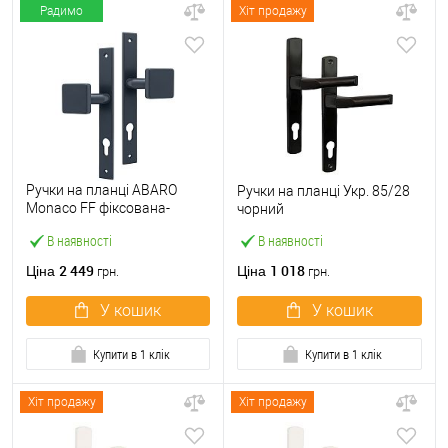
Радимо
Хіт продажу
Ручки на планці ABARO
Ручки на планці Укр. 85/28
Monaco FF фіксована-
чорний
фіксована антрацит
В наявності
В наявності
2 449
1 018
Ціна
Ціна
грн.
грн.
У кошик
У кошик
Купити в 1 клік
Купити в 1 клік
Хіт продажу
Хіт продажу