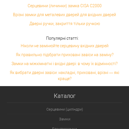
Серцевини (личинки) замка CISA C2000
Врізні замки для металевих дверей для вхідних дверей
Дверні ручки, закриття тільки ручкою
Популярні статті:
Ніколи не замінюйте серцевину вхідних дверей
Як правильно підібрати приховані завіси на заміну?
Замки на міжкімнатні і вхідні двері: в чому їх відмінності?
Як вибрати дверні завіси: накладні, приховані, врізні — які
краще?
Каталог
Серцевини (циліндри)
Замки
Електрозамки