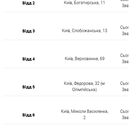
Відд 2
Київ, Богатирська, 11
Завтр
Сьогод
Відд 3
Київ, Слобожанська, 13
Завтр
Сьогод
Відд 4
Київ, Верховинна, 69
Завтр
Київ, Федорова, 32 (м.
Сьогод
Відд 5
Олімпійська)
Завтр
Київ, Миколи Василенка,
Сьогод
Відд 6
2
Завтр