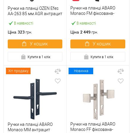
Ручки на планці ABARO
Ручки на планці OZEN Efes
Monaco FM фіксована-
AA-263 85 мм AGR антрацит
натискна чорний
В наявності
В наявності
323
2 449
Ціна
Ціна
грн.
грн.
У кошик
У кошик
Купити в 1 клік
Купити в 1 клік
Хіт продажу
Новинка
Ручки на планці ABARO
Ручки на планці ABARO
Monaco FF фіксована-
Monaco MM антрацит