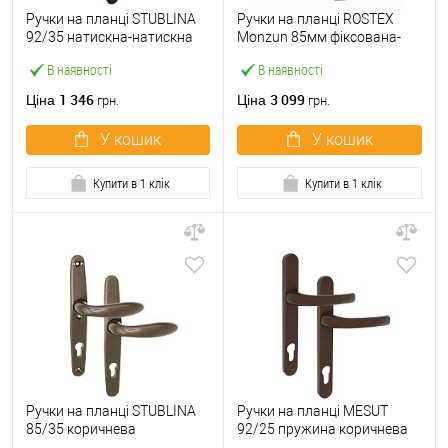
Ручки на планці STUBLINA
Ручки на планці ROSTEX
92/35 натискна-натискна
Monzun 85мм фіксована-
чорна
фіксована нержавіюча
В наявності
В наявності
сталь матова
1 346
3 099
Ціна
Ціна
грн.
грн.
У кошик
У кошик
Купити в 1 клік
Купити в 1 клік
Ручки на планці STUBLINA
Ручки на планці MESUT
85/35 коричнева
92/25 пружина коричнева