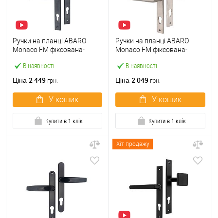
Ручки на планці ABARO
Ручки на планці ABARO
Monaco FM фіксована-
Monaco FM фіксована-
натискна антрацит
натискна нержавіюча сталь
В наявності
В наявності
2 449
2 049
Ціна
Ціна
грн.
грн.
У кошик
У кошик
Купити в 1 клік
Купити в 1 клік
Хіт продажу