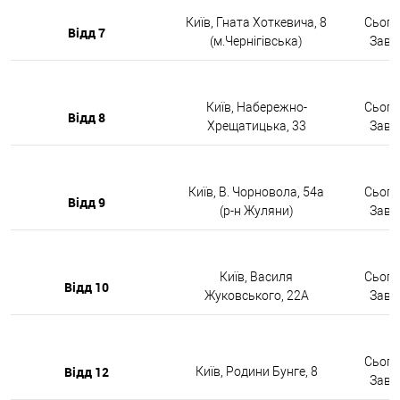
Київ, Гната Хоткевича, 8
Сьогод
Відд 7
(м.Чернігівська)
Завтр
Київ, Набережно-
Сьогод
Відд 8
Хрещатицька, 33
Завтр
Київ, В. Чорновола, 54а
Сьогод
Відд 9
(р-н Жуляни)
Завтр
Київ, Василя
Сьогод
Відд 10
Жуковського, 22А
Завтр
Сьогод
Відд 12
Київ, Родини Бунге, 8
Завтр