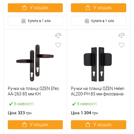
У кошик
У кошик
Купити в 1 клік
Купити в 1 клік
Ручки на планці OZEN Efes
Ручки на планці OZEN Helen
AA-263 85 мм KH
AL200-PH 85 мм фіксована-
коричневий
фіксована чорний
В наявності
В наявності
323
1 204
Ціна
Ціна
грн.
грн.
У кошик
У кошик