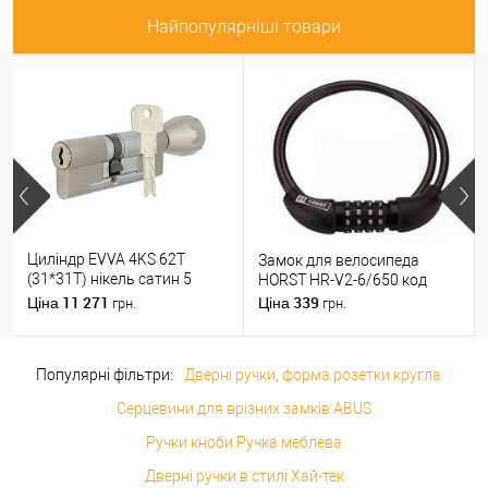
Найпопулярніші товари
Циліндр EVVA 4KS 62T
Замок для велосипеда
(31*31T) нікель сатин 5
HORST HR-V2-6/650 код
ключів
11 271
339
Ціна
Ціна
грн.
грн.
Популярні фільтри:
Дверні ручки, форма розетки кругла
Серцевини для врізних замків ABUS
Ручки кноби Ручка меблева
Дверні ручки в стилі Хай-тек