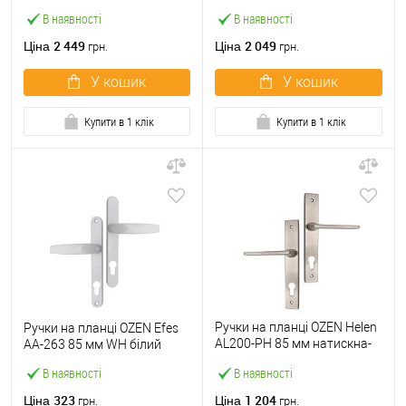
фіксована нержавіюча
В наявності
В наявності
сталь
2 449
2 049
Ціна
Ціна
грн.
грн.
У кошик
У кошик
Купити в 1 клік
Купити в 1 клік
Ручки на планці OZEN Helen
Ручки на планці OZEN Efes
AL200-PH 85 мм натискна-
AA-263 85 мм WH білий
натискна сатин
В наявності
В наявності
323
1 204
Ціна
Ціна
грн.
грн.