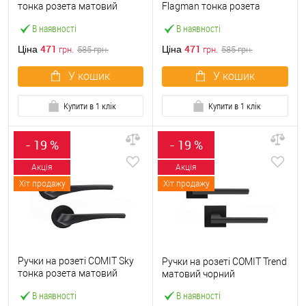
тонка розета матовий
Flagman тонка розета
чорний
матовий чорний
В наявності
В наявності
471
471
Ціна
Ціна
грн.
585
грн.
грн.
585
грн.
У кошик
У кошик
Купити в 1 клік
Купити в 1 клік
- 19 %
- 19 %
Акція
Акція
Хіт продажу
Хіт продажу
Ручки на розеті COMIT Sky
Ручки на розеті COMIT Trend
тонка розета матовий
матовий чорний
чорний
В наявності
В наявності