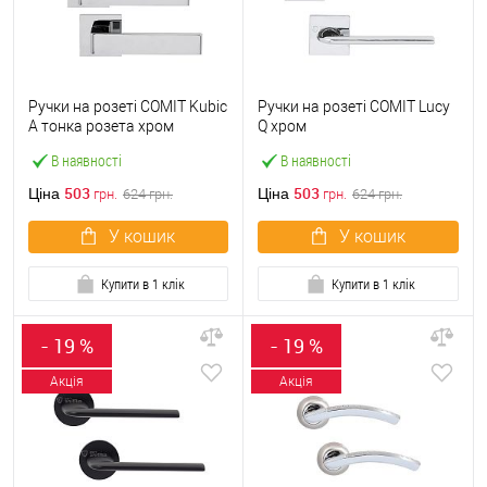
Ручки на розеті COMIT Kubic
Ручки на розеті COMIT Lucy
A тонка розета хром
Q хром
В наявності
В наявності
503
503
Ціна
Ціна
грн.
624
грн.
грн.
624
грн.
У кошик
У кошик
Купити в 1 клік
Купити в 1 клік
- 19 %
- 19 %
Акція
Акція