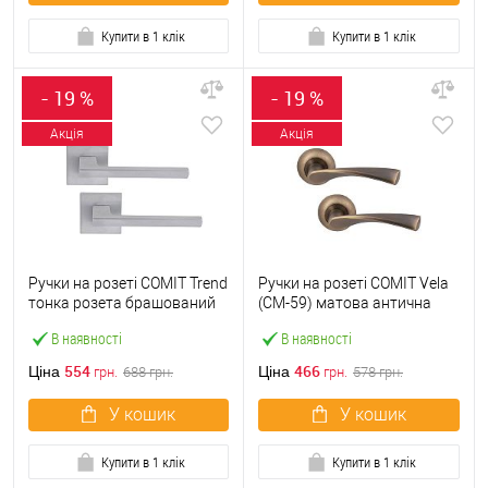
Купити в 1 клік
Купити в 1 клік
- 19 %
- 19 %
Акція
Акція
Ручки на розеті COMIT Trend
Ручки на розеті COMIT Vela
тонка розета брашований
(CM-59) матова антична
матовий хром
бронза
В наявності
В наявності
554
466
Ціна
Ціна
грн.
688
грн.
грн.
578
грн.
У кошик
У кошик
Купити в 1 клік
Купити в 1 клік