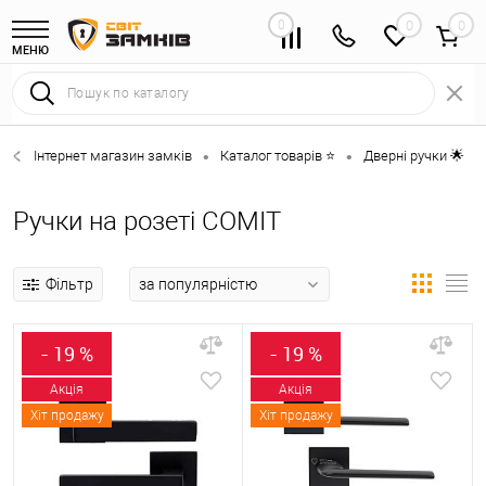
0
0
МЕНЮ
Інтернет магазин замків
Каталог товарів ⭐
Дверні ручки 🌟
•
•
•
Ручки на розеті COMIT
Фільтр
- 19 %
- 19 %
Акція
Акція
Хіт продажу
Хіт продажу