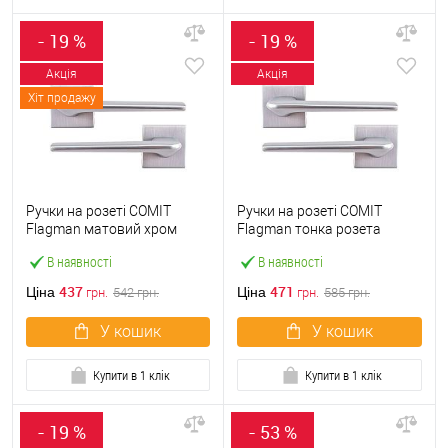
- 19 %
- 19 %
Акція
Акція
Хіт продажу
Ручки на розеті COMIT
Ручки на розеті COMIT
Flagman матовий хром
Flagman тонка розета
брашований
матовий хром брашований
В наявності
В наявності
437
471
Ціна
Ціна
грн.
542
грн.
грн.
585
грн.
У кошик
У кошик
Купити в 1 клік
Купити в 1 клік
- 19 %
- 53 %