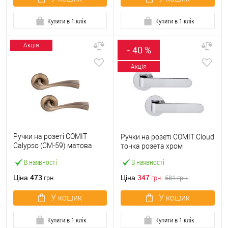
Купити в 1 клік
Купити в 1 клік
Акція
- 40 %
Акція
Ручки на розеті COMIT
Ручки на розеті COMIT Cloud
Calypso (CM-59) матова
тонка розета хром
антична латунь
В наявності
В наявності
473
347
Ціна
Ціна
грн.
грн.
581
грн.
У кошик
У кошик
Купити в 1 клік
Купити в 1 клік