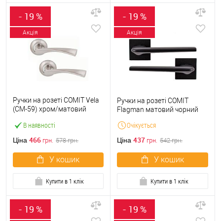
- 19 %
- 19 %
Акція
Акція
Ручки на розеті COMIT Vela
Ручки на розеті COMIT
(CM-59) хром/матовий
Flagman матовий чорний
нікель
В наявності
Очікується
466
437
Ціна
Ціна
грн.
578
грн.
грн.
542
грн.
У кошик
У кошик
Купити в 1 клік
Купити в 1 клік
- 19 %
- 19 %