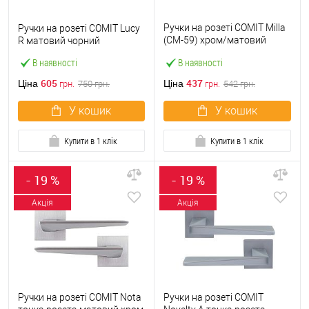
Ручки на розеті COMIT Milla
Ручки на розеті COMIT Lucy
(CM-59) хром/матовий
R матовий чорний
нікель
В наявності
В наявності
605
437
Ціна
Ціна
грн.
750
грн.
грн.
542
грн.
У кошик
У кошик
Купити в 1 клік
Купити в 1 клік
- 19 %
- 19 %
Акція
Акція
Ручки на розеті COMIT Nota
Ручки на розеті COMIT