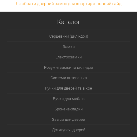
Як обрати дверний замок для квартири: повний гайд
Каталог
Серцевини (циліндри)
Замки
Електрозамки
Розумні замки та циліндри
Системи антипаніка
Ручки для дверей та вікон
Ручки для меблів
Броненакладки
Завіси для дверей
Дотягувачі дверей