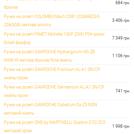
684
грн.
бронза
Ручки на розеті COLOMBO Mach CD81 (CD69BZGG-
3 406
грн.
CD63GB) матове золото
Ручки на розеті FIMET Michelle 106P (269) F04 хром/
7 349
грн.
білий фарфор
Ручки на розеті GAVROCHE Hydrargyrum HG-Z8
1 106
грн.
MAB/W матова бронза/біла емаль
Ручки на розеті GAVROCHE Francium AL-A1 SN/CP
нікель/хром
Ручки на розеті GAVROCHE Germanium AL-A1 SN/CP
741
грн.
нікель/хром
Ручки на розеті GAVROCHE Cobaltum Co-Z3 MSN
матовий нікель
Ручки на розеті DND by MARTINELLI Quattro-Z 02 ZCS
1 998
грн.
матовий хром