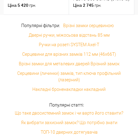
(35*45) нікель сатин
5 420
2 745
Ціна
Ціна
грн.
грн.
Популярні фільтри:
Врізні замки серцевиною
Дверні ручки, міжосьова відстань 85 мм
Ручки на розеті SYSTEM Axel-T
Серцевини для врізних замків 112 мм (46x66T)
Врізні замки для металевих дверей Врізний замок
Серцевини (личинки) замків, тип ключа профільний
(лазерний)
Накладні броненакладки накладний
Популярні статті:
Що таке двосистемний замок і чи варто його ставити?
Як вибрати захисний замок? Що потрібно знати
ТОП-10 дверних дотягувачів