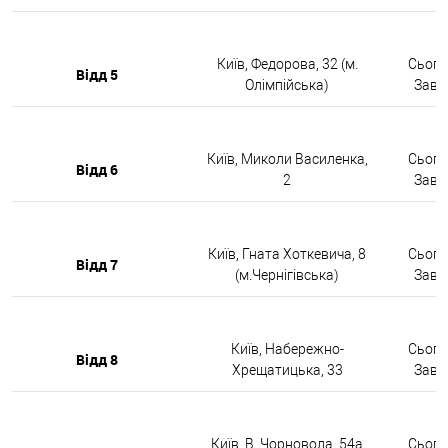
Київ, Федорова, 32 (м.
Сьогод
Відд 5
Олімпійська)
Завтр
Київ, Миколи Василенка,
Сьогод
Відд 6
2
Завтр
Київ, Гната Хоткевича, 8
Сьогод
Відд 7
(м.Чернігівська)
Завтр
Київ, Набережно-
Сьогод
Відд 8
Хрещатицька, 33
Завтр
Київ, В. Чорновола, 54а
Сьогод