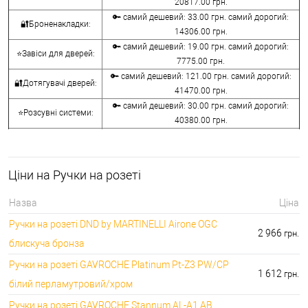
20817.00 грн.
🔑 самий дешевий: 33.00 грн. самий дорогий:
🔐Броненакладки:
14306.00 грн.
🔑 самий дешевий: 19.00 грн. самий дорогий:
⭐Завіси для дверей:
7775.00 грн.
🔑 самий дешевий: 121.00 грн. самий дорогий:
🔐Дотягувачі дверей:
41470.00 грн.
🔑 самий дешевий: 30.00 грн. самий дорогий:
⭐Розсувні системи:
40380.00 грн.
🔑 самий дешевий: 15.00 грн. самий дорогий:
🔐Аксесуари:
8645.00 грн.
🔑 самий дешевий: 780.00 грн. самий дорогий:
⭐Сейфи:
Ціни на Ручки на розеті
396000.00 грн.
🔑 самий дешевий: 1050.00 грн. самий дорогий:
🔐Домофони:
Назва
Ціна
11100.00 грн.
Ручки на розеті DND by MARTINELLI Aironе OGC
⭐Сигналізація AJAX:
🔑 самий дешевий: грн. самий дорогий: грн.
2 966
грн.
блискуча бронза
Ручки на розеті GAVROCHE Platinum Pt-Z3 PW/CP
1 612
грн.
білий перламутровий/хром
Ручки на розеті GAVROCHE Stannum AL-A1 AB