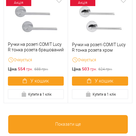
Акція
Акція
Ручки на розеті COMIT Lucy
Ручки на розеті COMIT Lucy
R тонка розета брашований
R тонка розета хром
матовий хром
Очікується
Очікується
554
503
Ціна
Ціна
грн.
688
грн.
грн.
624
грн.
У кошик
У кошик
Купити в 1 клік
Купити в 1 клік
Показати ще