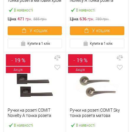
тонка розета матовий хром
Novelty A тонка розета
брашований
брашований матовий хром
В наявності
В наявності
471
636
Ціна
Ціна
грн.
585
грн.
грн.
789
грн.
У кошик
У кошик
Купити в 1 клік
Купити в 1 клік
- 19 %
- 19 %
Акція
Акція
Ручки на розеті COMIT
Ручки на розеті COMIT Sky
Novelty А тонка розета
тонка розета матова
графіт
антична латунь
В наявності
В наявності