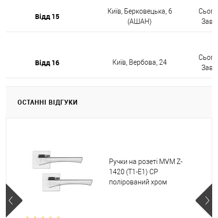
Київ, Берковецька, 6
Сьогод
Відд 15
(АШАН)
Завтр
Сьогод
Відд 16
Київ, Вербова, 24
Завтр
ОСТАННІ ВІДГУКИ
Ручки на розеті MVM Z-
1420 (T1-E1) CP
полірований хром