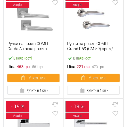
Акція
Акція
Ручки на розеті COMIT
Ручки на розеті COMIT
Garda А тонка розета
Grand R59 (CM-59) хром/
брашований матовий хром
матовий нікель
В наявності
В наявності
468
221
Ціна
Ціна
грн.
581
грн.
грн.
473
грн.
У кошик
У кошик
Купити в 1 клік
Купити в 1 клік
- 19 %
- 19 %
Акція
Акція