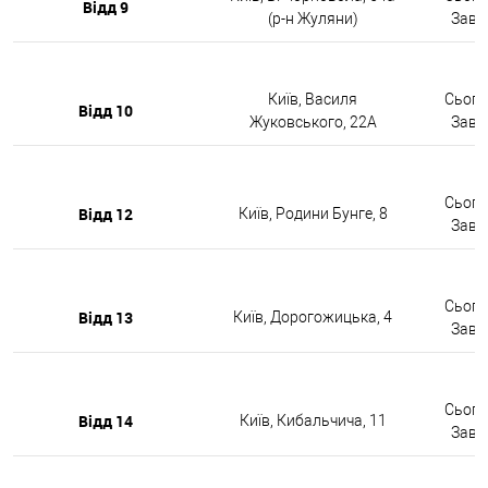
Відд 9
(р-н Жуляни)
Завтр
Київ, Василя
Сьогод
Відд 10
Жуковського, 22А
Завтр
Сьогод
Відд 12
Київ, Родини Бунге, 8
Завтр
Сьогод
Відд 13
Київ, Дорогожицька, 4
Завтр
Сьогод
Відд 14
Київ, Кибальчича, 11
Завтр