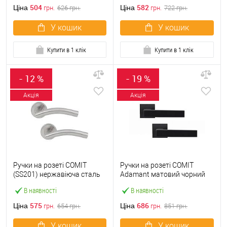
504
582
Ціна
Ціна
грн.
626
грн.
грн.
722
грн.
У кошик
У кошик
Купити в 1 клік
Купити в 1 клік
- 12 %
- 19 %
Акція
Акція
Ручки на розеті COMIT
Ручки на розеті COMIT
(SS201) нержавіюча сталь
Adamant матовий чорний
В наявності
В наявності
575
686
Ціна
Ціна
грн.
654
грн.
грн.
851
грн.
У кошик
У кошик