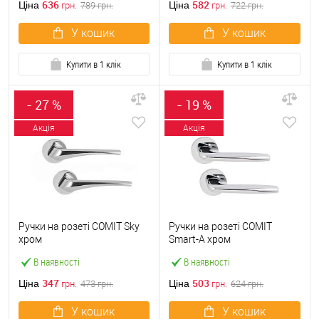
636
582
Ціна
Ціна
грн.
789
грн.
грн.
722
грн.
У кошик
У кошик
Купити в 1 клік
Купити в 1 клік
- 27 %
- 19 %
Акція
Акція
Ручки на розеті COMIT Sky
Ручки на розеті COMIT
хром
Smart-A хром
В наявності
В наявності
347
503
Ціна
Ціна
грн.
473
грн.
грн.
624
грн.
У кошик
У кошик