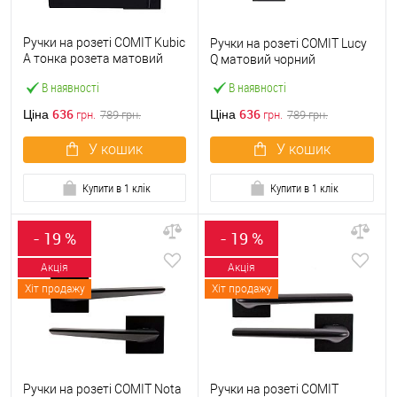
Ручки на розеті COMIT Kubic
Ручки на розеті COMIT Lucy
A тонка розета матовий
Q матовий чорний
чорний
В наявності
В наявності
636
636
Ціна
Ціна
грн.
789
грн.
грн.
789
грн.
У кошик
У кошик
Купити в 1 клік
Купити в 1 клік
- 19 %
- 19 %
Акція
Акція
Хіт продажу
Хіт продажу
Ручки на розеті COMIT Nota
Ручки на розеті COMIT