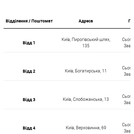
Відділення / Поштомат
Адреса
Гр
Київ, Пирогівський шлях,
Сьогод
Відд 1
135
Завтр
Сьогод
Відд 2
Київ, Богатирська, 11
Завтр
Сьогод
Відд 3
Київ, Слобожанська, 13
Завтр
Сьогод
Відд 4
Київ, Верховинна, 69
Завтр