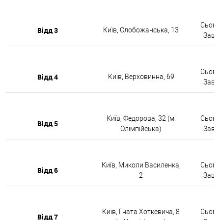
Сьогод
Відд 3
Київ, Слобожанська, 13
Завтр
Сьогод
Відд 4
Київ, Верховинна, 69
Завтр
Київ, Федорова, 32 (м.
Сьогод
Відд 5
Олімпійська)
Завтр
Київ, Миколи Василенка,
Сьогод
Відд 6
2
Завтр
Київ, Гната Хоткевича, 8
Сьогод
Відд 7