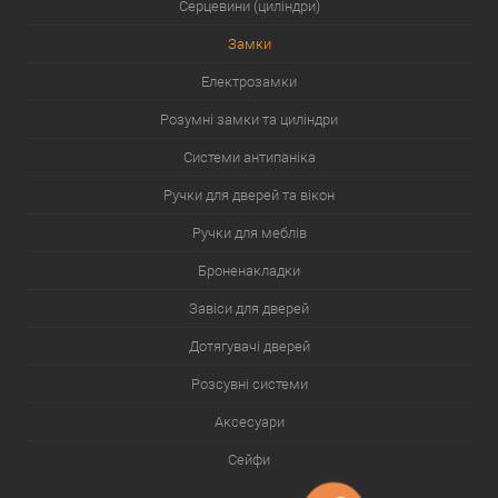
Серцевини (циліндри)
Замки
Електрозамки
Розумні замки та циліндри
Системи антипаніка
Ручки для дверей та вікон
Ручки для меблів
Броненакладки
Завіси для дверей
Дотягувачі дверей
Розсувні системи
Аксесуари
Сейфи