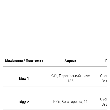
Відділення / Поштомат
Адреса
Гр
Київ, Пирогівський шлях,
Сьогод
Відд 1
135
Завтр
Сьогод
Відд 2
Київ, Богатирська, 11
Завтр