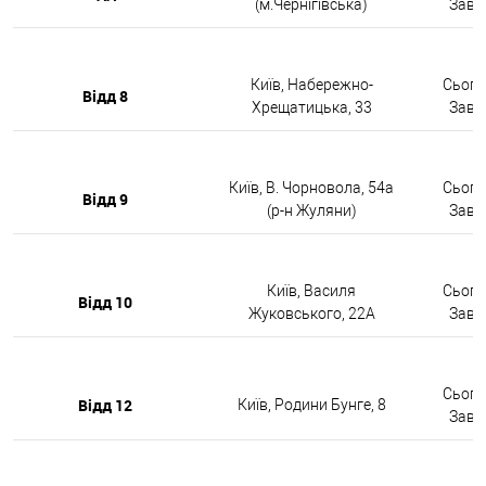
(м.Чернігівська)
Завтр
Київ, Набережно-
Сьогод
Відд 8
Хрещатицька, 33
Завтр
Київ, В. Чорновола, 54а
Сьогод
Відд 9
(р-н Жуляни)
Завтр
Київ, Василя
Сьогод
Відд 10
Жуковського, 22А
Завтр
Сьогод
Відд 12
Київ, Родини Бунге, 8
Завтр