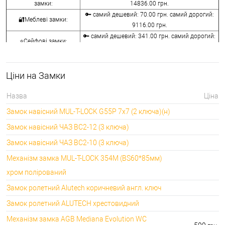
замки:
14836.00 грн.
🔑 самий дешевий: 70.00 грн. самий дорогий:
🔐Меблеві замки:
9116.00 грн.
🔑 самий дешевий: 341.00 грн. самий дорогий:
⭐Сейфові замки:
3848.00 грн.
🔑 самий дешевий: 1058.00 грн. самий дорогий:
🔐Кодові замки:
5113.00 грн.
Ціни на Замки
⭐Протипожежна
🔑 самий дешевий: 290.00 грн. самий дорогий:
фурнітура:
4045.00 грн.
Назва
Ціна
🔑 самий дешевий: 600.00 грн. самий дорогий:
🔐Замки для ролетів:
Замок навісний MUL-T-LOCK G55P 7x7 (2 ключа)(н)
660.00 грн.
Замок навісний ЧАЗ ВС2-12 (3 ключа)
Замок навісний ЧАЗ ВС2-10 (3 ключа)
Механізм замка MUL-T-LOCK 354M (BS60*85мм)
хром полірований
Замок ролетний Alutech коричневий англ. ключ
Замок ролетний ALUTECH хрестовидний
Механізм замка AGB Mediana Evolution WC