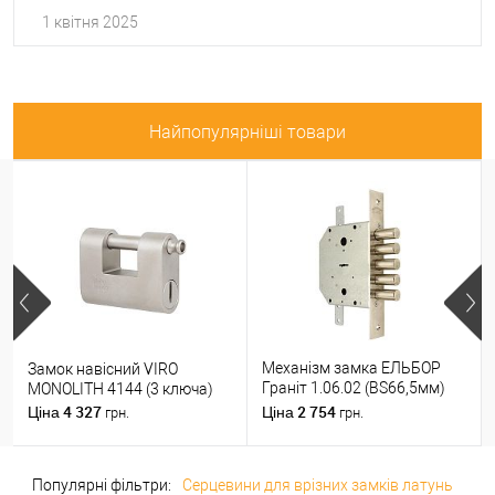
1 квітня 2025
Найпопулярніші товари
Механізм замка ЕЛЬБОР
Замок навісний VIRO
Граніт 1.06.02 (BS66,5мм)
MONOLITH 4144 (3 ключа)
(н)
4 327
2 754
Ціна
Ціна
грн.
грн.
Популярні фільтри:
Серцевини для врізних замків латунь