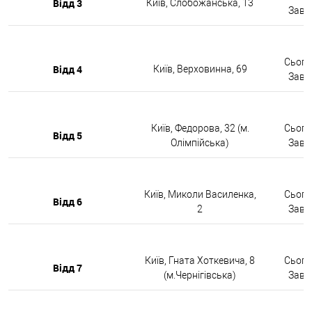
Відд 3
Київ, Слобожанська, 13
Завтр
Сьогод
Відд 4
Київ, Верховинна, 69
Завтр
Київ, Федорова, 32 (м.
Сьогод
Відд 5
Олімпійська)
Завтр
Київ, Миколи Василенка,
Сьогод
Відд 6
2
Завтр
Київ, Гната Хоткевича, 8
Сьогод
Відд 7
(м.Чернігівська)
Завтр