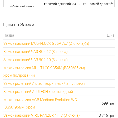
🔑 самий дешевий: 341.00 грн. самий дорогий:
⭐Сейфові замки:
3848.00 грн.
🔑 самий дешевий: 1058.00 грн. самий дорогий:
🔐Кодові замки:
5113.00 грн.
Ціни на Замки
⭐Протипожежна
🔑 самий дешевий: 290.00 грн. самий дорогий:
фурнітура:
4045.00 грн.
Назва
Ціна
🔑 самий дешевий: 600.00 грн. самий дорогий:
🔐Замки для ролетів:
Замок навісний MUL-T-LOCK G55P 7x7 (2 ключа)(н)
660.00 грн.
Замок навісний ЧАЗ ВС2-12 (3 ключа)
Замок навісний ЧАЗ ВС2-10 (3 ключа)
Механізм замка MUL-T-LOCK 354M (BS60*85мм)
хром полірований
Замок ролетний Alutech коричневий англ. ключ
Замок ролетний ALUTECH хрестовидний
Механізм замка AGB Mediana Evolution WC
599
грн.
(BS50*96мм) хром
Замок навісний VIRO PANZER 4117 (3 ключа)
3 746
грн.