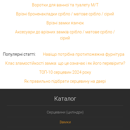
Воротки для ванної та туалету M/T
Врізні броненакладки срібло / матове срібло / сірий
Врізні замки язичок
Аксесуари до врізних замків срібло / матове срібло /
сірий
Популярні статті:
Навіщо потрібна протипожежна фурнітура
Клас зламостійкості замка: що це означає і як його перевірити?
ТОП-10 серцевин 2024 року
Як правильно підібрати серцевину на двері
Каталог
Серцевини (циліндри)
Замки