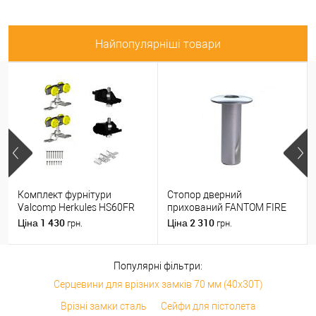
Найпопулярніші товари
Комплект фурнітури
Стопор дверний
Valcomp Herkules HS60FR
прихований FANTOM FIRE
для 1 полотна з дерева до
магнітний хром матовий
1 430
2 310
Ціна
Ціна
грн.
грн.
60 кг без направляючої
Популярні фільтри:
Серцевини для врізних замків 70 мм (40x30T)
Врізні замки сталь
Сейфи для пістолета