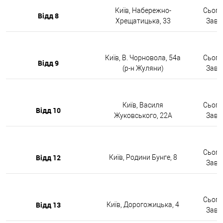
Київ, Набережно-
Сьогод
Відд 8
Хрещатицька, 33
Завтр
Київ, В. Чорновола, 54а
Сьогод
Відд 9
(р-н Жуляни)
Завтр
Київ, Василя
Сьогод
Відд 10
Жуковського, 22А
Завтр
Сьогод
Відд 12
Київ, Родини Бунге, 8
Завтр
Сьогод
Відд 13
Київ, Дорогожицька, 4
Завтр