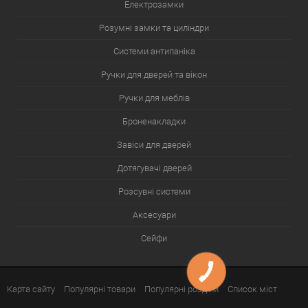
Електрозамки
Розумні замки та циліндри
Системи антипаніка
Ручки для дверей та вікон
Ручки для меблів
Броненакладки
Завіси для дверей
Дотягувачі дверей
Розсувні системи
Аксесуари
Сейфи
Карта сайту
Популярні товари
Популярні розділи
Список міст