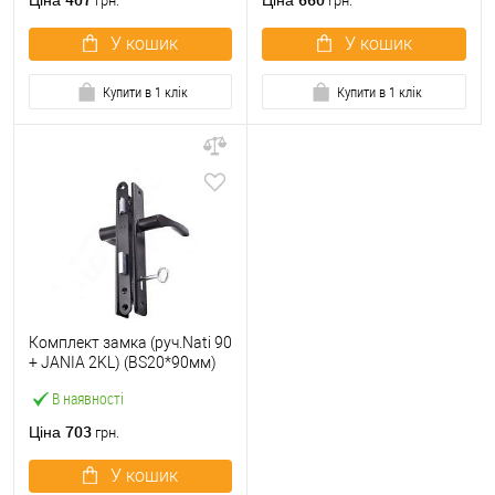
Ціна
Ціна
грн.
грн.
У кошик
У кошик
Купити в 1 клік
Купити в 1 клік
Комплект замка (руч.Nati 90
+ JANIA 2KL) (BS20*90мм)
чорний
В наявності
703
Ціна
грн.
У кошик