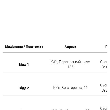
Відділення / Поштомат
Адреса
Гр
Київ, Пирогівський шлях,
Сьогод
Відд 1
135
Завтр
Сьогод
Відд 2
Київ, Богатирська, 11
Завтр
Сьогод