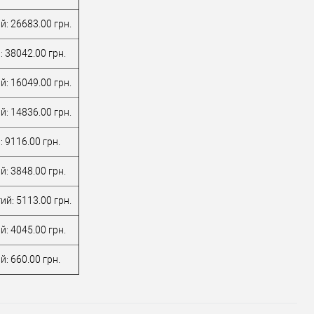
У обране
У обране
й: 26683.00 грн.
ник
BKS
Виробник
BKS
: 38042.00 грн.
вару
Врізний замок
Тип товару
Врізний замок
для
для алюмінієвих
й: 16049.00 грн.
металопластикових
Матеріал дверей
дверей
ал дверей
дверей
Країна виробник
Німеччина
й: 14836.00 грн.
 виробник
Німеччина
Міжосьова
ьова
відстань
92 мм
 9116.00 грн.
нь
92 мм
й: 3848.00 грн.
ий: 5113.00 грн.
й: 4045.00 грн.
: 660.00 грн.