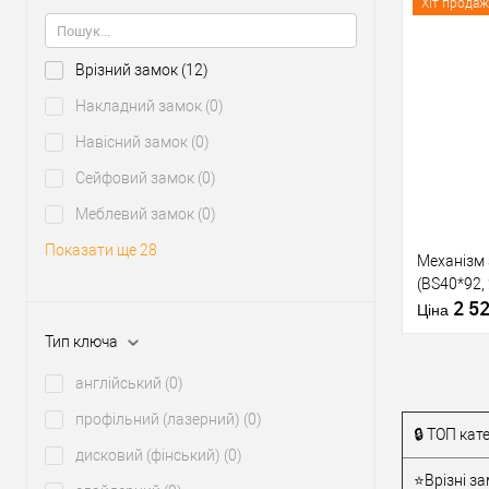
Статус (гур
Хіт продаж
Врізний замок
(12)
Купити
Накладний замок
(0)
Навісний замок
(0)
У о
Сейфовий замок
(0)
Меблевий замок
(0)
Виробник
Тип товару
Показати ще 28
Механізм
(BS40*92,
2 5
Матеріал д
Ціна
Країна вир
Тип ключа
Статус (гур
англійський
(0)
профільний (лазерний)
(0)
🔒 ТОП кат
Купити
дисковий (фінський)
(0)
⭐Врізні за