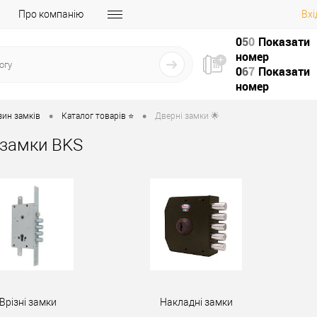
Про компанію
Вхі
0
5
0
Показати
номер
0
6
7
Показати
номер
•
•
зин замків
Каталог товарів ⭐
Дверні замки 🌟
 замки BKS
Врізні замки
Накладні замки