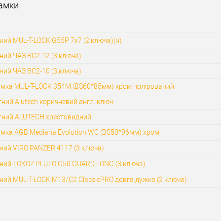
Замки
ний MUL-T-LOCK G55P 7x7 (2 ключа)(н)
ний ЧАЗ ВС2-12 (3 ключа)
ний ЧАЗ ВС2-10 (3 ключа)
амка MUL-T-LOCK 354M (BS60*85мм) хром полірований
ний Alutech коричневий англ. ключ
тний ALUTECH хрестовидний
мка AGB Mediana Evolution WC (BS50*96мм) хром
ний VIRO PANZER 4117 (3 ключа)
сний TOKOZ PLUTO G50 GUARD LONG (3 ключа)
ний MUL-T-LOCK M13/C2 ClassicPRO довга дужка (2 ключа)