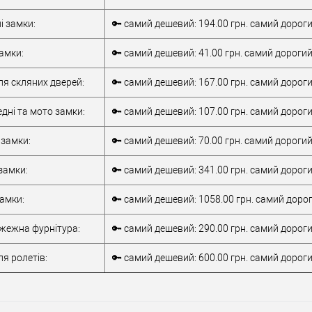
бране
У обране
і замки:
🔑 самий дешевий: 194.00 грн. самий дороги
BKS
Виробник
BKS
Вироб
амки:
🔑 самий дешевий: 41.00 грн. самий дорогий
Врізний замок
Тип товару
Врізний замок
Тип то
для алюмінієвих
для
ля скляних дверей:
🔑 самий дешевий: 167.00 грн. самий дороги
верей
дверей
металопластикових
обник
Німеччина
Матеріал дверей
дверей
Матері
дні та мото замки:
🔑 самий дешевий: 107.00 грн. самий дороги
Країна виробник
Німеччина
Країна
92 мм
Статус (гурт)
1В наявності
Міжос
 замки:
🔑 самий дешевий: 70.00 грн. самий дорогий:
відста
замки:
🔑 самий дешевий: 341.00 грн. самий дороги
замки:
🔑 самий дешевий: 1058.00 грн. самий дорог
ежна фурнітура:
🔑 самий дешевий: 290.00 грн. самий дороги
я ролетів:
🔑 самий дешевий: 600.00 грн. самий дорогий