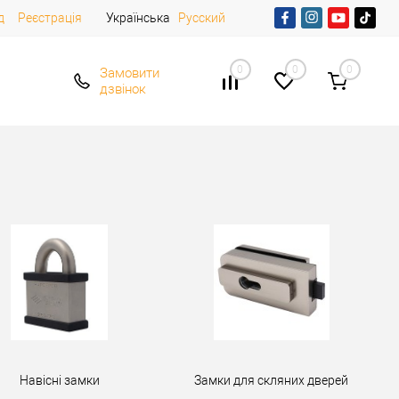
д
Реєстрація
Українська
Русский
0
0
0
Замовити
дзвінок
Навісні замки
Замки для скляних дверей