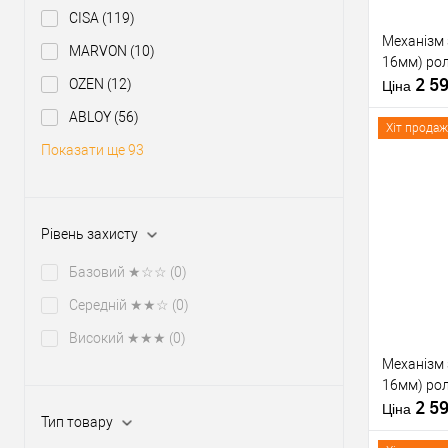
CISA
(119)
Механізм 
MARVON
(10)
16мм) ро
2 5
OZEN
(12)
Ціна
ABLOY
(56)
Хіт продаж
Показати ще 93
Купити
Рівень захисту
У о
Базовий ★☆☆
(0)
Середній ★★☆
(0)
Виробник
Високий ★★★
(0)
Тип товару
Механізм 
16мм) ро
2 5
Матеріал д
Ціна
Тип товару
Країна вир