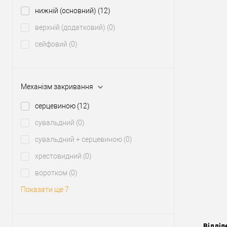
нижній (основний)
(12)
верхній (додатковий)
(0)
сейфовий
(0)
Механізм закривання
серцевиною
(12)
сувальдний
(0)
сувальдний + серцевиною
(0)
хрестовидний
(0)
воротком
(0)
Показати ще 7
Відділ