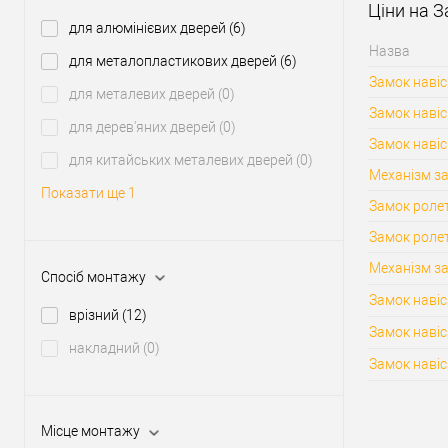
Ціни на 
для алюмінієвих дверей
(6)
Назва
для металопластикових дверей
(6)
Замок навіс
для металевих дверей
(0)
Замок навіс
для дерев'яних дверей
(0)
Замок навіс
для китайських металевих дверей
(0)
Механізм з
Показати ще 1
Замок ролет
Замок роле
Механізм за
Спосіб монтажу
Замок навіс
врізний
(12)
Замок наві
накладний
(0)
Замок навіс
Місце монтажу