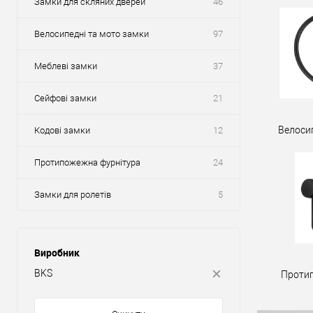
Замки для скляних дверей
46
Велосипедні та мото замки
97
Меблеві замки
37
Сейфові замки
21
Велоси
Кодові замки
12
Протипожежна фурнітура
24
Замки для ролетів
5
Виробник
BKS
Проти