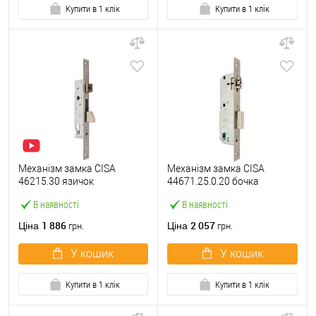
Купити в 1 клік
Купити в 1 клік
Механізм замка CISA
Механізм замка CISA
46215.30 язичок
44671.25.0.20 бочка
(BS30*85мм, 22 мм)
(BS25мм, 22 мм)
В наявності
В наявності
нержавіюча сталь
нержавіюча сталь
1 886
2 057
Ціна
Ціна
грн.
грн.
У кошик
У кошик
Купити в 1 клік
Купити в 1 клік