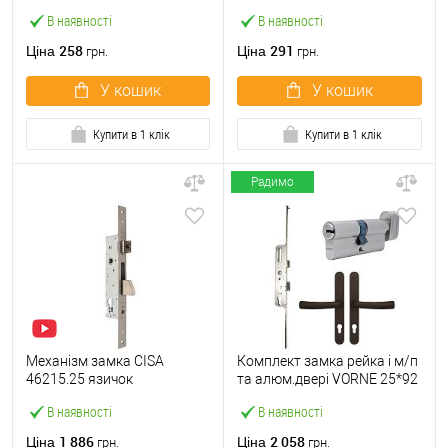
23 мм) матовий нікель
мм) матовий нікель
В наявності
В наявності
258
291
Ціна
Ціна
грн.
грн.
У кошик
У кошик
Купити в 1 клік
Купити в 1 клік
Радимо
Механізм замка CISA
Комплект замка рейка і м/п
46215.25 язичок
та алюм.двері VORNE 25*92
(BS25*85мм, 22 мм)
мм з циліндром ABARO і
В наявності
В наявності
нержавіюча сталь
ручками коричневий
1 886
2 058
Ціна
Ціна
грн.
грн.