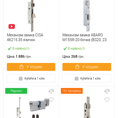
Механізм замка CISA
Механізм замка ABARO
46215.35 язичок
M155R-20 бочка (BS20, 23
(BS35*85мм, 22 мм)
мм) матовий нікель
В наявності
В наявності
нержавіюча сталь
1 886
268
Ціна
Ціна
грн.
грн.
У кошик
У кошик
Купити в 1 клік
Купити в 1 клік
Радимо
Хіт продажу