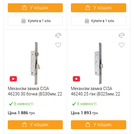
У кошик
У кошик
Купити в 1 клік
Купити в 1 клік
Механізм замка CISA
Механізм замка CISA
46230.30 бочка (BS30мм, 22
46240.25 гак (BS25мм, 22
мм) нержавіюча сталь
мм) нержавіюча сталь
В наявності
В наявності
1 886
1 893
Ціна
Ціна
грн.
грн.
У кошик
У кошик