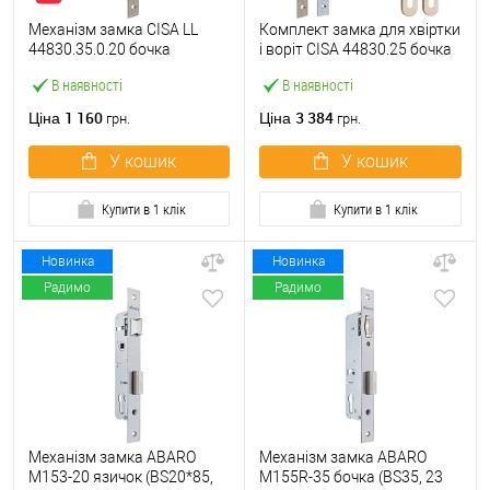
Механізм замка CISA LL
Комплект замка для хвіртки
44830.35.0.20 бочка
і воріт CISA 44830.25 бочка
(BS35мм, 22 мм)
(труба 40х40) з циліндром
В наявності
В наявності
нержавіюча сталь
60 мм та ручками
1 160
3 384
Ціна
Ціна
грн.
грн.
У кошик
У кошик
Купити в 1 клік
Купити в 1 клік
Новинка
Новинка
Радимо
Радимо
Механізм замка ABARO
Механізм замка ABARO
M153-20 язичок (BS20*85,
M155R-35 бочка (BS35, 23