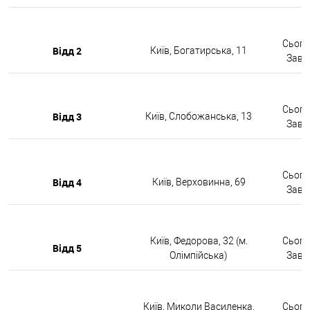
Сьогод
Відд 2
Київ, Богатирська, 11
Завтр
Сьогод
Відд 3
Київ, Слобожанська, 13
Завтр
Сьогод
Відд 4
Київ, Верховинна, 69
Завтр
Київ, Федорова, 32 (м.
Сьогод
Відд 5
Олімпійська)
Завтр
Київ, Миколи Василенка,
Сьогод