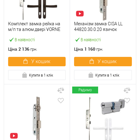
Комплект замка рейка на
Механізм замка CISA LL
м/п та алюм.двері VORNE
44820.30.0.20 язичок
35*92 мм з циліндром
(BS30*85мм, 22 мм)
В наявності
В наявності
ABARO і ручками
нержавіюча сталь
коричневий
2 136
1 160
Ціна
Ціна
грн.
грн.
У кошик
У кошик
Купити в 1 клік
Купити в 1 клік
Радимо