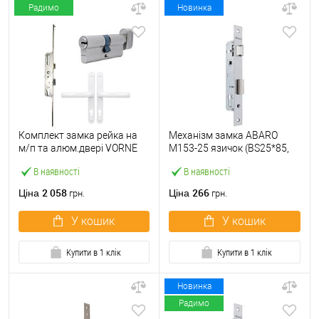
Радимо
Новинка
Комплект замка рейка на
Механізм замка ABARO
м/п та алюм.двері VORNE
M153-25 язичок (BS25*85,
25*92 мм з циліндром
23 мм) матовий нікель
В наявності
В наявності
ABARO і ручками білий
2 058
266
Ціна
Ціна
грн.
грн.
У кошик
У кошик
Купити в 1 клік
Купити в 1 клік
Новинка
Радимо