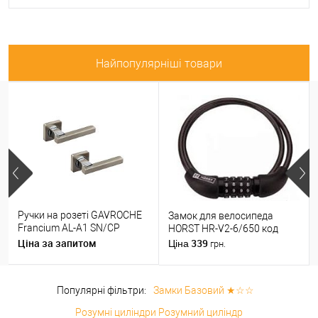
Найпопулярніші товари
Ручки на розеті GAVROCHE
Замок для велосипеда
Francium AL-A1 SN/CP
HORST HR-V2-6/650 код
нікель/хром
Ціна за запитом
339
Ціна
грн.
Популярні фільтри:
Замки Базовий ★☆☆
Розумні циліндри Розумний циліндр