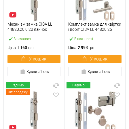
Механізм замка CISA LL
Комплект замка для хвіртки
44820.20.0.20 язичок
і воріт CISA LL 44820.25
(BS20*85мм, 22 мм)
(труба 40х40) з циліндром
В наявності
В наявності
нержавіюча сталь
C2000 60 мм та ручками
1 160
2 993
Ціна
Ціна
грн.
грн.
У кошик
У кошик
Купити в 1 клік
Купити в 1 клік
Радимо
Радимо
Хіт продажу