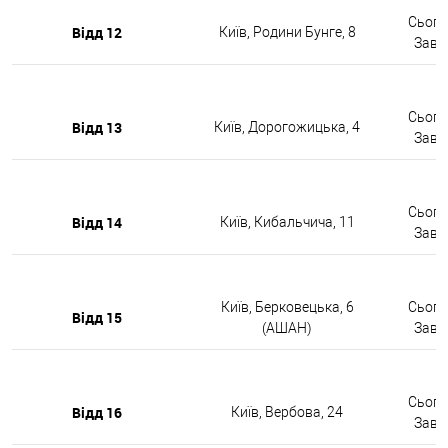
Сьогод
Відд 12
Київ, Родини Бунге, 8
Завтр
Сьогод
Відд 13
Київ, Дорогожицька, 4
Завтр
Сьогод
Відд 14
Київ, Кибальчича, 11
Завтр
Київ, Берковецька, 6
Сьогод
Відд 15
(АШАН)
Завтр
Сьогод
Відд 16
Київ, Вербова, 24
Завтр