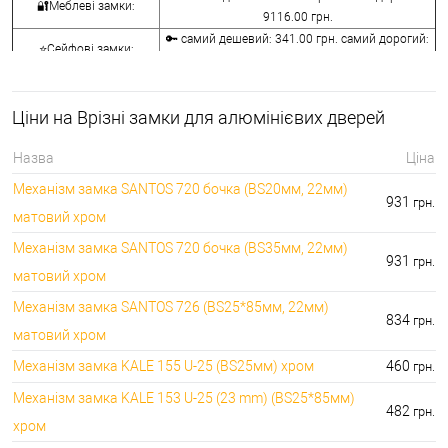
🔐Меблеві замки:
9116.00 грн.
🔑 самий дешевий: 341.00 грн. самий дорогий:
⭐Сейфові замки:
3848.00 грн.
🔑 самий дешевий: 1058.00 грн. самий дорогий:
🔐Кодові замки:
5113.00 грн.
Ціни на Врізні замки для алюмінієвих дверей
⭐Протипожежна
🔑 самий дешевий: 290.00 грн. самий дорогий:
фурнітура:
4045.00 грн.
Назва
Ціна
🔑 самий дешевий: 600.00 грн. самий дорогий:
🔐Замки для ролетів:
Механізм замка SANTOS 720 бочка (BS20мм, 22мм)
660.00 грн.
931
грн.
матовий хром
Механізм замка SANTOS 720 бочка (BS35мм, 22мм)
931
грн.
матовий хром
Механізм замка SANTOS 726 (BS25*85мм, 22мм)
834
грн.
матовий хром
Механізм замка KALE 155 U-25 (BS25мм) хром
460
грн.
Механізм замка KALE 153 U-25 (23 mm) (BS25*85мм)
482
грн.
хром