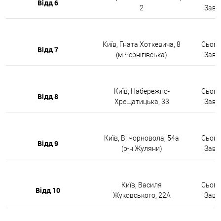
Відд 6
2
Завтр
Київ, Гната Хоткевича, 8
Сьогод
Відд 7
(м.Чернігівська)
Завтр
Київ, Набережно-
Сьогод
Відд 8
Хрещатицька, 33
Завтр
Київ, В. Чорновола, 54а
Сьогод
Відд 9
(р-н Жуляни)
Завтр
Київ, Василя
Сьогод
Відд 10
Жуковського, 22А
Завтр