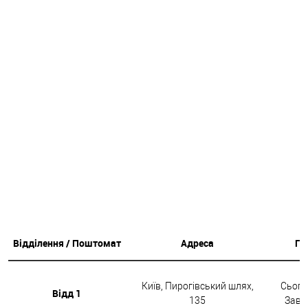
Відділення / Поштомат
Адреса
Гр
Київ, Пирогівський шлях,
Сьогод
Відд 1
135
Завтр