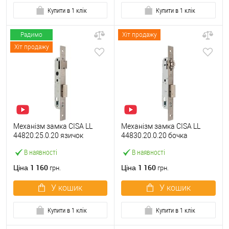
Купити в 1 клік
Купити в 1 клік
Радимо
Хіт продажу
Хіт продажу
Механізм замка CISA LL
Механізм замка CISA LL
44820.25.0.20 язичок
44830.20.0.20 бочка
(BS25*85мм, 22 мм)
(BS20мм, 22 мм)
В наявності
В наявності
нержавіюча сталь
нержавіюча сталь
1 160
1 160
Ціна
Ціна
грн.
грн.
У кошик
У кошик
Купити в 1 клік
Купити в 1 клік