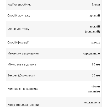
Країна виробник
Італія
Спосіб монтажу
врізний
нижній
Місце монтажу
(основний)
Спосіб фіксації
язичок
Механізм закривання
серцевиною
Міжосьова відстань
85 мм
Бексет (Дорнмасс)
25 мм
тільки
Комплектність замка
механізм
нержавіюча
Колір торцевої планки