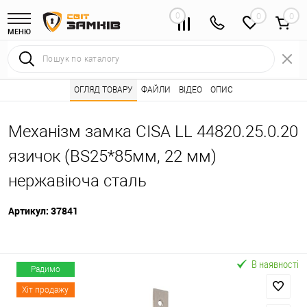
0
0
МЕНЮ
Інтернет магазин замків
ОГЛЯД ТОВАРУ
Каталог товарів ⭐
ФАЙЛИ
ВІДЕО
ОПИС
Дверні замки 🌟
•
•
•
Механізм замка CISA LL 44820.25.0.20
язичок (BS25*85мм, 22 мм)
нержавіюча сталь
Артикул:
37841
В наявності
Радимо
Хіт продажу