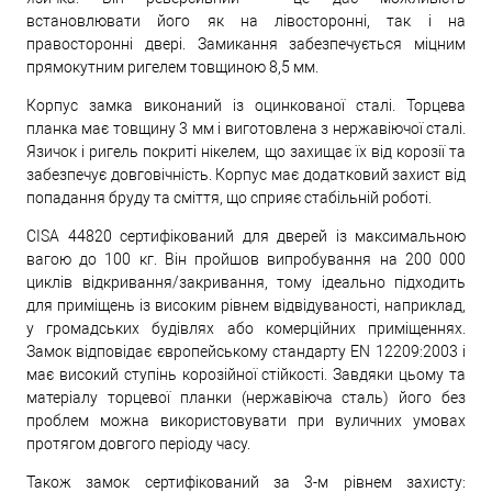
встановлювати його як на лівосторонні, так і на
правосторонні двері. Замикання забезпечується міцним
прямокутним ригелем товщиною 8,5 мм.
Корпус замка виконаний із оцинкованої сталі. Торцева
планка має товщину 3 мм і виготовлена з нержавіючої сталі.
Язичок і ригель покриті нікелем, що захищає їх від корозії та
забезпечує довговічність. Корпус має додатковий захист від
попадання бруду та сміття, що сприяє стабільній роботі.
CISA 44820 сертифікований для дверей із максимальною
вагою до 100 кг. Він пройшов випробування на 200 000
циклів відкривання/закривання, тому ідеально підходить
для приміщень із високим рівнем відвідуваності, наприклад,
у громадських будівлях або комерційних приміщеннях.
Замок відповідає європейському стандарту EN 12209:2003 і
має високий ступінь корозійної стійкості. Завдяки цьому та
матеріалу торцевої планки (нержавіюча сталь) його без
проблем можна використовувати при вуличних умовах
протягом довгого періоду часу.
Також замок сертифікований за 3-м рівнем захисту: