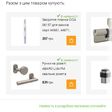
Разом з цим товаром купують:
В наявності
Зворотня планка CISA
06157 для замків
серії 44661, 44671,
44820, 44830
207
грн.
В наявності
Ручки на розеті
ABARO Lido FM
овальна розета
фіксована-натискна
839
грн.
нержавіюча сталь
Наявність в роздрібних магазинах уточнюйте