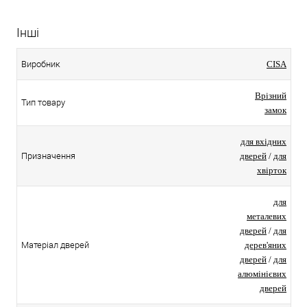
Інші
Виробник
CISA
Врізний
Тип товару
замок
для вхідних
Призначення
дверей
/
для
хвірток
для
металевих
дверей
/
для
Матеріал дверей
дерев'яних
дверей
/
для
алюмінієвих
дверей