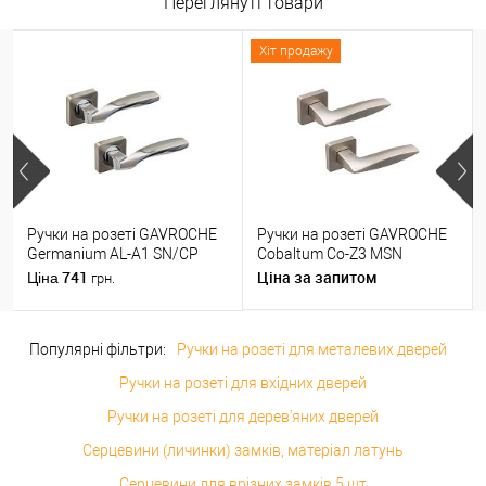
Переглянуті товари
Хіт продажу
Ручки на розеті GAVROCHE
Ручки на розеті GAVROCHE
Germanium AL-A1 SN/CP
Cobaltum Co-Z3 MSN
нікель/хром
матовий нікель
741
Ціна за запитом
Ціна
грн.
Популярні фільтри:
Ручки на розеті для металевих дверей
Ручки на розеті для вхідних дверей
Ручки на розеті для дерев'яних дверей
Серцевини (личинки) замків, матеріал латунь
Серцевини для врізних замків 5 шт