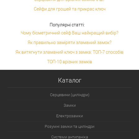
Сейфи для грошей та прикрас ключ
Популярні статті:
Чому біометричний сейф Ваш найкращий вибір?
Як правильно заміряти зламаний замок?
Як витягнути зламаний ключ з замка: ТОП-7 способів
ТОП-10 врізних замків
Каталог
Серцевини (циліндри)
Замки
Електрозамки
Розумні замки та циліндри
Системи антипаніка