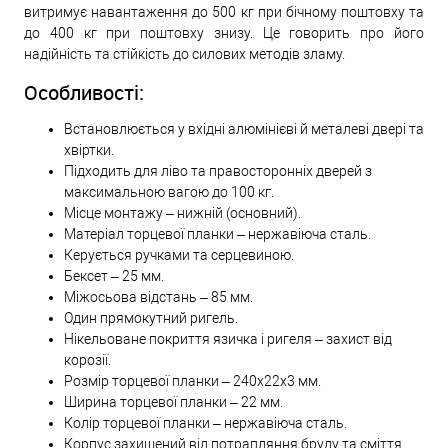
витримує навантаження до 500 кг при бічному поштовху та
до 400 кг при поштовху знизу. Це говорить про його
надійність та стійкість до силових методів зламу.
Особливості:
Встановлюється у вхідні алюмінієві й металеві двері та
хвіртки.
Підходить для ліво та правосторонніх дверей з
максимальною вагою до 100 кг.
Місце монтажу – нижній (основний).
Матеріал торцевої планки – нержавіюча сталь.
Керується ручками та серцевиною.
Бексет – 25 мм.
Міжосьова відстань – 85 мм.
Один прямокутний ригель.
Нікельоване покриття язичка і ригеля – захист від
корозії.
Розмір торцевої планки – 240х22х3 мм.
Ширина торцевої планки – 22 мм.
Колір торцевої планки – нержавіюча сталь.
Корпус захищений від потрапляння бруду та сміття.