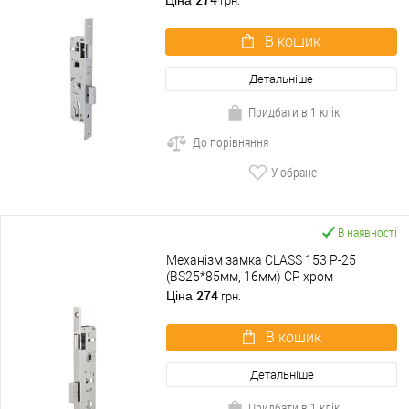
Ціна
грн.
В кошик
Детальніше
Придбати в 1 клік
До порівняння
У обране
В наявності
Механізм замка CLASS 153 P-25
(BS25*85мм, 16мм) CP хром
274
Ціна
грн.
В кошик
Детальніше
Придбати в 1 клік