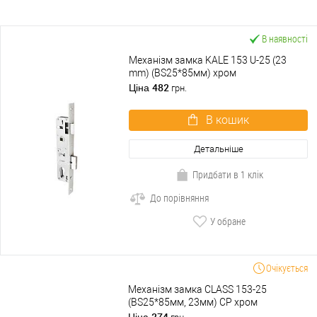
В наявності
Механізм замка KALE 153 U-25 (23
mm) (BS25*85мм) хром
482
Ціна
грн.
В кошик
Детальніше
Придбати в 1 клік
До порівняння
У обране
Очікується
Механізм замка CLASS 153-25
(BS25*85мм, 23мм) CP хром
274