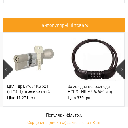
Найпопулярніші товари
Циліндр EVVA 4KS 62T
Замок для велосипеда
(31*31T) нікель сатин 5
HORST HR-V2-6/650 код
ключів
11 271
339
Ціна
Ціна
грн.
грн.
Популярні фільтри:
Серцевини (личинки) замків, ключі 3 шт