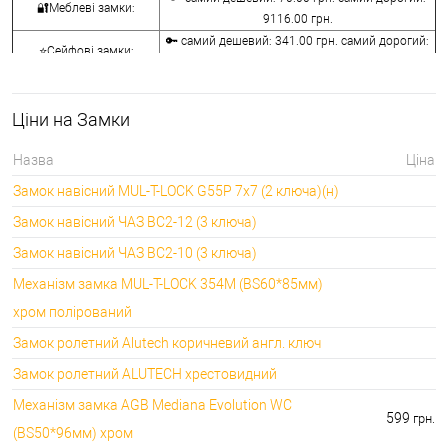
🔐Меблеві замки:
9116.00 грн.
🔑 самий дешевий: 341.00 грн. самий дорогий:
⭐Сейфові замки:
3848.00 грн.
🔑 самий дешевий: 1058.00 грн. самий дорогий:
🔐Кодові замки:
5113.00 грн.
Ціни на Замки
⭐Протипожежна
🔑 самий дешевий: 290.00 грн. самий дорогий:
фурнітура:
4045.00 грн.
Назва
Ціна
🔑 самий дешевий: 600.00 грн. самий дорогий:
🔐Замки для ролетів:
Замок навісний MUL-T-LOCK G55P 7x7 (2 ключа)(н)
660.00 грн.
Замок навісний ЧАЗ ВС2-12 (3 ключа)
Замок навісний ЧАЗ ВС2-10 (3 ключа)
Механізм замка MUL-T-LOCK 354M (BS60*85мм)
хром полірований
Замок ролетний Alutech коричневий англ. ключ
Замок ролетний ALUTECH хрестовидний
Механізм замка AGB Mediana Evolution WC
599
грн.
(BS50*96мм) хром