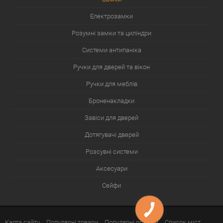
Електрозамки
Розумні замки та циліндри
Системи антипаніка
Ручки для дверей та вікон
Ручки для меблів
Броненакладки
Завіси для дверей
Дотягувачі дверей
Розсувні системи
Аксесуари
Сейфи
Карта сайту
Популярні товари
Популярні розділи
Список міст