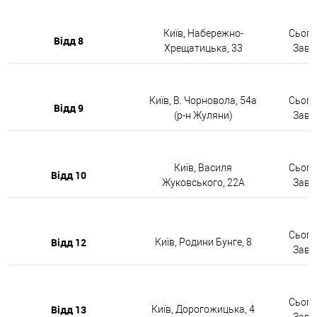
Київ, Набережно-
Сьогод
Відд 8
Хрещатицька, 33
Завтр
Київ, В. Чорновола, 54а
Сьогод
Відд 9
(р-н Жуляни)
Завтр
Київ, Василя
Сьогод
Відд 10
Жуковського, 22А
Завтр
Сьогод
Відд 12
Київ, Родини Бунге, 8
Завтр
Сьогод
Відд 13
Київ, Дорогожицька, 4
Завтр