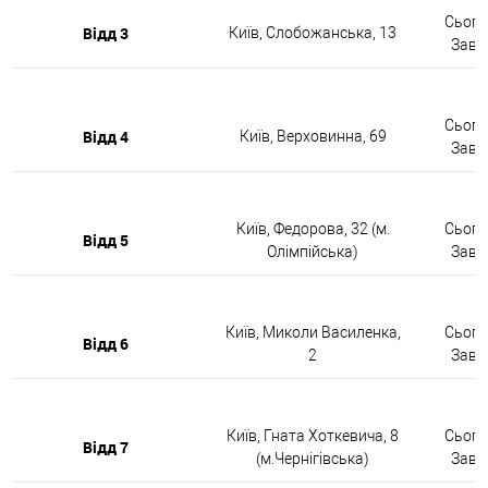
Сьогод
Відд 3
Київ, Слобожанська, 13
Завтр
Сьогод
Відд 4
Київ, Верховинна, 69
Завтр
Київ, Федорова, 32 (м.
Сьогод
Відд 5
Олімпійська)
Завтр
Київ, Миколи Василенка,
Сьогод
Відд 6
2
Завтр
Київ, Гната Хоткевича, 8
Сьогод
Відд 7
(м.Чернігівська)
Завтр