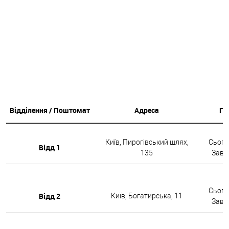
Відділення / Поштомат
Адреса
Гр
Київ, Пирогівський шлях,
Сьогод
Відд 1
135
Завтр
Сьогод
Відд 2
Київ, Богатирська, 11
Завтр