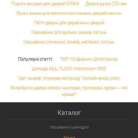
Пороги висувні для дверей SIPAM
Дверні ручки 250 мм
Врізні замки для металопластикових дверей язичок
Петлі дверні для дерев'яних дверей
Серцевини для врізних замків латунь
Серцевини (личинки) замків, матеріал латунь
Популярні статті:
ТОП-10 дверних дотягувачів
Циліндр MUL-T-LOCK Interactive+ MOD
"Світ замків" отримав нагороду "Онлайн вибір року"
Як вибрати дверні завіси: накладні, приховані, врізні — які
краще?
Каталог
Серцевини (циліндри)
Замки