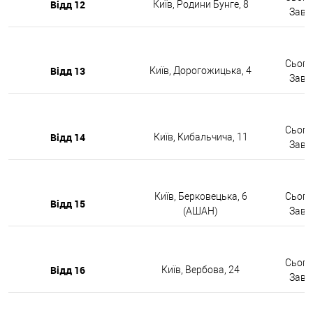
Відд 12
Київ, Родини Бунге, 8
Завтр
Сьогод
Відд 13
Київ, Дорогожицька, 4
Завтр
Сьогод
Відд 14
Київ, Кибальчича, 11
Завтр
Київ, Берковецька, 6
Сьогод
Відд 15
(АШАН)
Завтр
Сьогод
Відд 16
Київ, Вербова, 24
Завтр