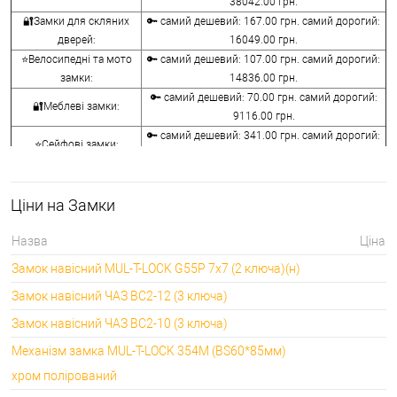
38042.00 грн.
🔐Замки для скляних
🔑 самий дешевий: 167.00 грн. самий дорогий:
дверей:
16049.00 грн.
⭐Велосипедні та мото
🔑 самий дешевий: 107.00 грн. самий дорогий:
замки:
14836.00 грн.
🔑 самий дешевий: 70.00 грн. самий дорогий:
🔐Меблеві замки:
9116.00 грн.
🔑 самий дешевий: 341.00 грн. самий дорогий:
⭐Сейфові замки:
3848.00 грн.
🔑 самий дешевий: 1058.00 грн. самий дорогий:
🔐Кодові замки:
5113.00 грн.
Ціни на Замки
⭐Протипожежна
🔑 самий дешевий: 290.00 грн. самий дорогий:
фурнітура:
4045.00 грн.
Назва
Ціна
🔑 самий дешевий: 600.00 грн. самий дорогий:
🔐Замки для ролетів:
Замок навісний MUL-T-LOCK G55P 7x7 (2 ключа)(н)
660.00 грн.
Замок навісний ЧАЗ ВС2-12 (3 ключа)
Замок навісний ЧАЗ ВС2-10 (3 ключа)
Механізм замка MUL-T-LOCK 354M (BS60*85мм)
хром полірований