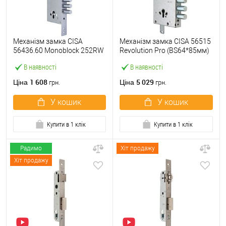
Механізм замка CISA
Механізм замка CISA 56515
56436.60 Monoblock 252RW
Revolution Pro (BS64*85мм)
(BS60*85мм) хром матовий
56535 з блокуванням без
В наявності
В наявності
торцевої планки
1 608
5 029
Ціна
Ціна
грн.
грн.
У кошик
У кошик
Купити в 1 клік
Купити в 1 клік
Радимо
Хіт продажу
Хіт продажу