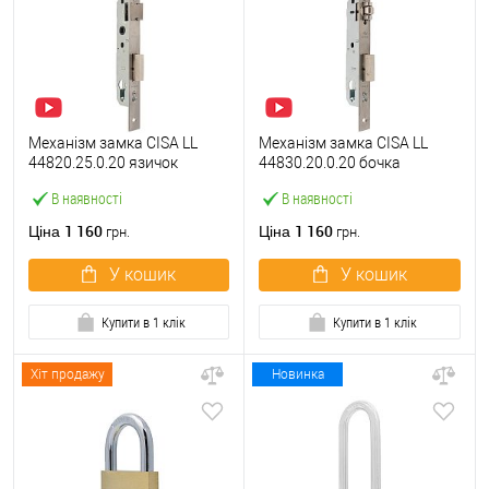
Механізм замка CISA LL
Механізм замка CISA LL
44820.25.0.20 язичок
44830.20.0.20 бочка
(BS25*85мм, 22 мм)
(BS20мм, 22 мм)
В наявності
В наявності
нержавіюча сталь
нержавіюча сталь
1 160
1 160
Ціна
Ціна
грн.
грн.
У кошик
У кошик
Купити в 1 клік
Купити в 1 клік
Хіт продажу
Новинка