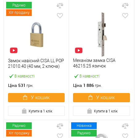
Радимо
Хіт продажу
Механізм замка CISA
Замок навісний CISA LL POP
46215.25 язичок
21010.40 (40 мм, 2 ключа)
(BS25*85мм, 22 мм)
В наявності
В наявності
нержавіюча сталь
531
1 886
Ціна
Ціна
грн.
грн.
У кошик
У кошик
Купити в 1 клік
Купити в 1 клік
Радимо
Новинка
Хіт продажу
Радимо