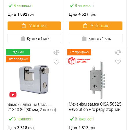
(BS60) хром матовий
В наявності
В наявності
1 892
4 527
Ціна
Ціна
грн.
грн.
У кошик
У кошик
Купити в 1 клік
Купити в 1 клік
Радимо
Хіт продажу
Хіт продажу
Механізм замка CISA 56525
Замок навісний CISA LL
Revolution Pro редукторний
21810.80 (80 мм, 2 ключа)
з блокуванням (BS67,5мм)
В наявності
В наявності
хром матовий
3 318
4 813
Ціна
Ціна
грн.
грн.