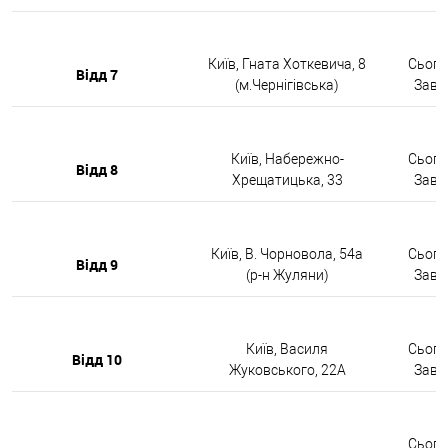
Київ, Гната Хоткевича, 8
Сьогод
Відд 7
(м.Чернігівська)
Завтр
Київ, Набережно-
Сьогод
Відд 8
Хрещатицька, 33
Завтр
Київ, В. Чорновола, 54а
Сьогод
Відд 9
(р-н Жуляни)
Завтр
Київ, Василя
Сьогод
Відд 10
Жуковського, 22А
Завтр
Сьогод