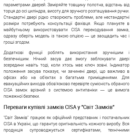
параметрами дверей. Заміряйте товщину полотна, відстань від
торця до осі циліндра, висоту для зручного розташування ручки.
Стандартні двері рідко створюють проблеми, але нестандартні
розміри потребують консультації фахівця. Якщо плануєте в
майбутньому використовувати CISA перекодування замка,
одразу оберіть модель із такою опцією — це заощадить час і
гроші згодом.
Додаткові функції роблять використання зручнішим і
безпечнішим. Нічний засув дає змогу заблокувати двері
зсередини навіть тоді, коли хтось має ключ зовні. Індикатор
положення засува показує, чи зачинені двері, що важливо в
офісах або на об'єктах з багатьма приміщеннями. Для
евакуаційних виходів обов'язково перевірте сумісність обраного
CISA замок врізний з системою антипаніки — це вимога
пожежної безпеки.
Переваги купівлі замків CISA у "Світ Замків"
"Світ Замків" працює як офіційний представник і постачальник
CISA в Україні, що гарантує оригінальність кожного виробу. Вся
продукція супроводжується сертифікатами, технічними