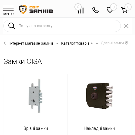
0
0
МЕНЮ
Інтернет магазин замків
Каталог товарів ⭐
Дверні замки 🌟
•
•
Замки CISA
Врізні замки
Накладні замки