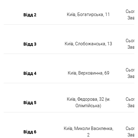
Сьогод
Відд 2
Київ, Богатирська, 11
Завтр
Сьогод
Відд 3
Київ, Слобожанська, 13
Завтр
Сьогод
Відд 4
Київ, Верховинна, 69
Завтр
Київ, Федорова, 32 (м.
Сьогод
Відд 5
Олімпійська)
Завтр
Київ, Миколи Василенка,
Сьогод
Відд 6
2
Завтр