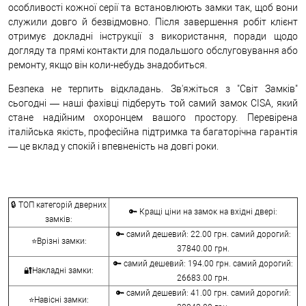
особливості кожної серії та встановлюють замки так, щоб вони
служили довго й безвідмовно. Після завершення робіт клієнт
отримує докладні інструкції з використання, поради щодо
догляду та прямі контакти для подальшого обслуговування або
ремонту, якщо він коли-небудь знадобиться.
Безпека не терпить відкладань. Зв'яжіться з "Світ Замків"
сьогодні — наші фахівці підберуть той самий замок CISA, який
стане надійним охоронцем вашого простору. Перевірена
італійська якість, професійна підтримка та багаторічна гарантія
— це вклад у спокій і впевненість на довгі роки.
🔒 ТОП категорій дверних
🔑 Кращі ціни на замок на вхідні двері:
замків:
🔑 самий дешевий: 22.00 грн. самий дорогий:
⭐Врізні замки:
37840.00 грн.
🔑 самий дешевий: 194.00 грн. самий дорогий:
🔐Накладні замки:
26683.00 грн.
🔑 самий дешевий: 41.00 грн. самий дорогий:
⭐Навісні замки: