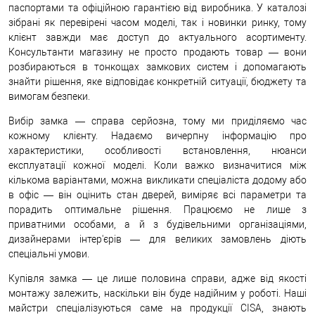
паспортами та офіційною гарантією від виробника. У каталозі
зібрані як перевірені часом моделі, так і новинки ринку, тому
клієнт завжди має доступ до актуального асортименту.
Консультанти магазину не просто продають товар — вони
розбираються в тонкощах замкових систем і допомагають
знайти рішення, яке відповідає конкретній ситуації, бюджету та
вимогам безпеки.
Вибір замка — справа серйозна, тому ми приділяємо час
кожному клієнту. Надаємо вичерпну інформацію про
характеристики, особливості встановлення, нюанси
експлуатації кожної моделі. Коли важко визначитися між
кількома варіантами, можна викликати спеціаліста додому або
в офіс — він оцінить стан дверей, виміряє всі параметри та
порадить оптимальне рішення. Працюємо не лише з
приватними особами, а й з будівельними організаціями,
дизайнерами інтер'єрів — для великих замовлень діють
спеціальні умови.
Купівля замка — це лише половина справи, адже від якості
монтажу залежить, наскільки він буде надійним у роботі. Наші
майстри спеціалізуються саме на продукції CISA, знають