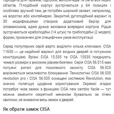
об'єктів. П-подібний корпус зустрічається у 64 позиціях і
особливо зручний там, де потрібен широкий захват, наприклад,
на воротах або контейнерах. Закритий дугоподібний варіант із
30 модифікаціями створює додатковий бар'єр для
зловмисників, адже дужка захована всередині корпуса. Рідше
зустрічаються крабоподібні (14 штук) та грибоподібні (2 моделі)
форми, призначені для специфічних умов експлуатації.
Серед популярних серій варто виділити кілька ключових. CISA
11630 — це надійний варіант для вхідних дверей із потужною
конструкцією. Врізні CISA 15.535 та CISA 15535 поєднують
чималі розміри з високим рівнем безпеки. Серія CISA 56.515 має
потужні ригелі для посиленого захисту. CISA 56.525
вирізняється можливістю блокування. Технологічні CISA 56.535
revolution pro і CISA 56.535 оснащені системою Revolution, яка
значно полегшує щоденне користування. Окремої згадки
потребує чиза замок з функцією CISA new cambio facile — тут
можна замінити секретний механізм буквально за лічені
хвилини, не знімаючи весь замок з дверей.
Як обрати замок CISA