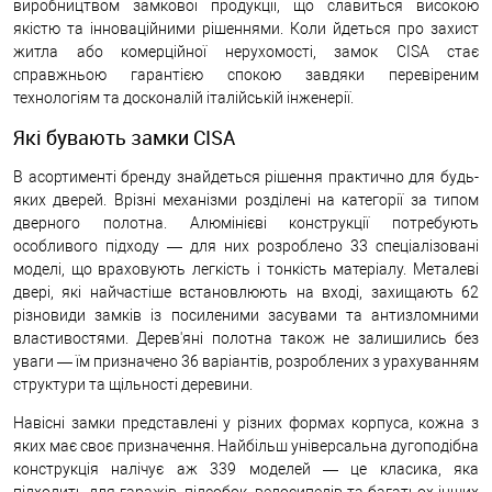
виробництвом замкової продукції, що славиться високою
якістю та інноваційними рішеннями. Коли йдеться про захист
житла або комерційної нерухомості, замок CISA стає
справжньою гарантією спокою завдяки перевіреним
технологіям та досконалій італійській інженерії.
Які бувають замки CISA
В асортименті бренду знайдеться рішення практично для будь-
яких дверей. Врізні механізми розділені на категорії за типом
дверного полотна. Алюмінієві конструкції потребують
особливого підходу — для них розроблено 33 спеціалізовані
моделі, що враховують легкість і тонкість матеріалу. Металеві
двері, які найчастіше встановлюють на вході, захищають 62
різновиди замків із посиленими засувами та антизломними
властивостями. Дерев'яні полотна також не залишились без
уваги — їм призначено 36 варіантів, розроблених з урахуванням
структури та щільності деревини.
Навісні замки представлені у різних формах корпуса, кожна з
яких має своє призначення. Найбільш універсальна дугоподібна
конструкція налічує аж 339 моделей — це класика, яка
підходить для гаражів, підсобок, велосипедів та багатьох інших