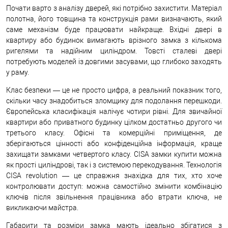
Почати варто з аналізу дверей, які потрібно захистити. Матеріал
полотна, його товщина та конструкція рами визначають, який
саме механізм буде працювати найкраще. Вхідні двері в
квартиру або будинок вимагають врізного замка з кількома
ригелями та надійним циліндром. Товсті сталеві двері
потребують моделей із довгими засувами, що глибоко заходять
у раму.
Клас безпеки — це не просто цифра, а реальний показник того,
скільки часу знадобиться зломщику для подолання перешкоди.
Європейська класифікація налічує чотири рівні. Для звичайної
квартири або приватного будинку цілком достатньо другого чи
третього класу. Офісні та комерційні приміщення, де
зберігаються цінності або конфіденційна інформація, краще
захищати замками четвертого класу. CISA замки купити можна
як прості циліндрові, так і з системою перекодування. Технологія
CISA revolution — це справжня знахідка для тих, хто хоче
контролювати доступ: можна самостійно змінити комбінацію
ключів після звільнення працівника або втрати ключа, не
викликаючи майстра.
Габарити та розміри замка мають ідеально збігатися з