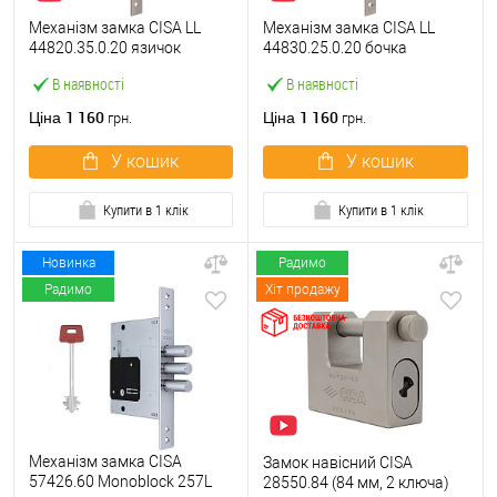
Механізм замка CISA LL
Механізм замка CISA LL
44820.35.0.20 язичок
44830.25.0.20 бочка
(BS35*85мм, 22 мм)
(BS25мм, 22 мм)
В наявності
В наявності
нержавіюча сталь
нержавіюча сталь
1 160
1 160
Ціна
Ціна
грн.
грн.
У кошик
У кошик
Купити в 1 клік
Купити в 1 клік
Новинка
Радимо
Радимо
Хіт продажу
Механізм замка CISA
Замок навісний CISA
57426.60 Monoblock 257L
28550.84 (84 мм, 2 ключа)