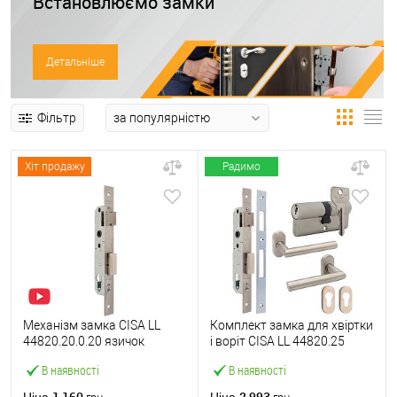
Встановлюємо замки
Детальніше
Фільтр
Хіт продажу
Радимо
Механізм замка CISA LL
Комплект замка для хвіртки
44820.20.0.20 язичок
і воріт CISA LL 44820.25
(BS20*85мм, 22 мм)
(труба 40х40) з циліндром
В наявності
В наявності
нержавіюча сталь
C2000 60 мм та ручками
1 160
2 993