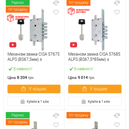
Радимо
Хіт продажу
Хіт продажу
Механізм замка CISA 57675
Механізм замка CISA 57685
ALPS (BS67,5мм) з
ALPS (BS67,5*85мм) з
перекодуванням хром
перекодуванням хром
В наявності
В наявності
матовий
матовий
8 204
9 014
Ціна
Ціна
грн.
грн.
У кошик
У кошик
Купити в 1 клік
Купити в 1 клік
Радимо
Хіт продажу
Хіт продажу