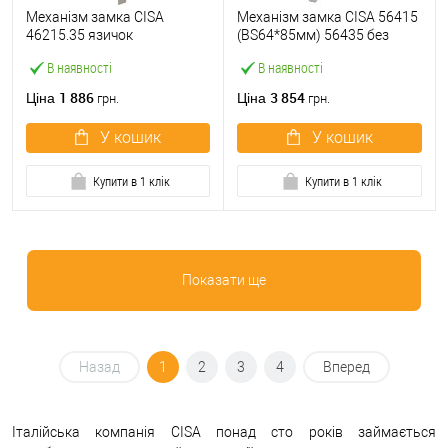
Механізм замка CISA
Механізм замка CISA 56415
46215.35 язичок
(BS64*85мм) 56435 без
(BS35*85мм, 22 мм)
торцевої планки
В наявності
В наявності
нержавіюча сталь
1 886
3 854
Ціна
Ціна
грн.
грн.
У кошик
У кошик
Купити в 1 клік
Купити в 1 клік
Показати ще
Назад
1
2
3
4
Вперед
Італійська компанія CISA понад сто років займається