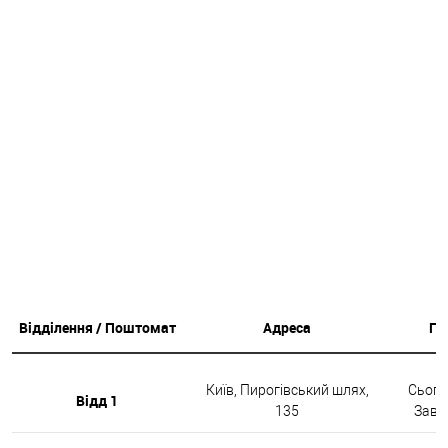
Відділення / Поштомат
Адреса
Гр
Київ, Пирогівський шлях,
Сьогод
Відд 1
135
Завтр