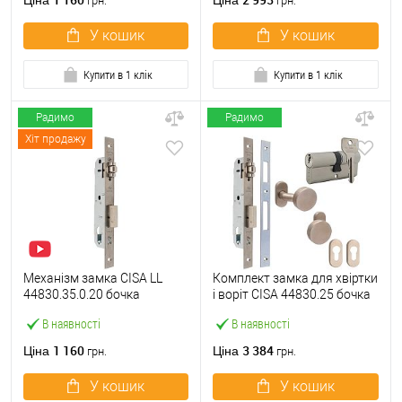
Ціна
Ціна
грн.
грн.
У кошик
У кошик
Купити в 1 клік
Купити в 1 клік
Радимо
Радимо
Хіт продажу
Механізм замка CISA LL
Комплект замка для хвіртки
44830.35.0.20 бочка
і воріт CISA 44830.25 бочка
(BS35мм, 22 мм)
(труба 40х40) з циліндром
В наявності
В наявності
нержавіюча сталь
60 мм та ручками
1 160
3 384
Ціна
Ціна
грн.
грн.
У кошик
У кошик