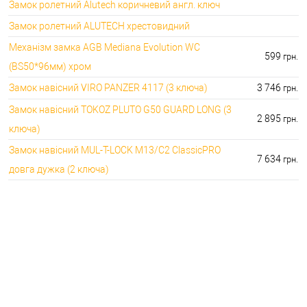
Замок ролетний Alutech коричневий англ. ключ
Замок ролетний ALUTECH хрестовидний
Механізм замка AGB Mediana Evolution WC
599
грн.
(BS50*96мм) хром
Замок навісний VIRO PANZER 4117 (3 ключа)
3 746
грн.
Замок навісний TOKOZ PLUTO G50 GUARD LONG (3
2 895
грн.
ключа)
Замок навісний MUL-T-LOCK M13/C2 ClassicPRO
7 634
грн.
довга дужка (2 ключа)