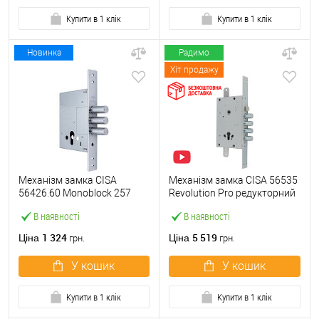
Купити в 1 клік
Купити в 1 клік
Новинка
Радимо
Хіт продажу
Механізм замка CISA
Механізм замка CISA 56535
56426.60 Monoblock 257
Revolution Pro редукторний
(BS60мм) хром матовий
з блокуванням
В наявності
В наявності
(BS67,5*85мм) хром
матовий
1 324
5 519
Ціна
Ціна
грн.
грн.
У кошик
У кошик
Купити в 1 клік
Купити в 1 клік