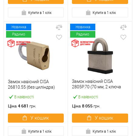
Купити в 1 клік
Купити в 1 клік
Новинка
Новинка
Радимо
Радимо
Замок навісний CISA
Замок навісний CISA
2805P.70 (70 мм, 2 ключа
26810.55 (без циліндра)
AP4 S)
В наявності
В наявності
4 681
8 055
Ціна
Ціна
грн.
грн.
У кошик
У кошик
Купити в 1 клік
Купити в 1 клік