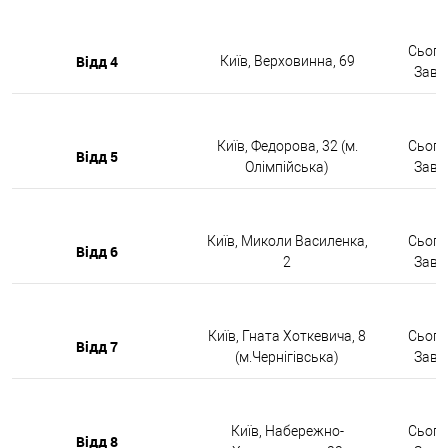
Сьогод
Відд 4
Київ, Верховинна, 69
Завтр
Київ, Федорова, 32 (м.
Сьогод
Відд 5
Олімпійська)
Завтр
Київ, Миколи Василенка,
Сьогод
Відд 6
2
Завтр
Київ, Гната Хоткевича, 8
Сьогод
Відд 7
(м.Чернігівська)
Завтр
Київ, Набережно-
Сьогод
Відд 8