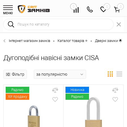
0
0
МЕНЮ
Інтернет магазин замків
Каталог товарів ⭐
Дверні замки 🌟
•
•
•
Дугоподібні навісні замки CISA
Фільтр
Радимо
Новинка
Хіт продажу
Радимо