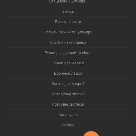
Серцевини (циліндри)
Замки
Електрозамки
Розумні замки та циліндри
Системи антипаніка
Ручки для дверей та вікон
Ручки для меблів
Броненакладки
Завіси для дверей
Дотягувачі дверей
Розсувні системи
Аксесуари
Сейфи