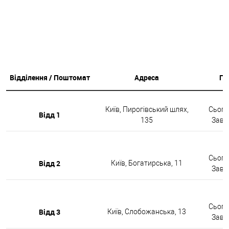
Відділення / Поштомат
Адреса
Гр
Київ, Пирогівський шлях,
Сьогод
Відд 1
135
Завтр
Сьогод
Відд 2
Київ, Богатирська, 11
Завтр
Сьогод
Відд 3
Київ, Слобожанська, 13
Завтр