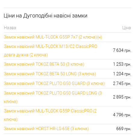
🔑 самий дешевий: 1058.00 грн. самий дорогий:
🔐Кодові замки:
5113.00 грн.
Ціни на Дугоподібні навісні замки
⭐Протипожежна
🔑 самий дешевий: 290.00 грн. самий дорогий:
фурнітура:
4045.00 грн.
Назва
Ціна
🔑 самий дешевий: 600.00 грн. самий дорогий:
🔐Замки для ролетів:
Замок навісний MUL-T-LOCK G55P 7x7 (2 ключа)(н)
660.00 грн.
Замок навісний MUL-T-LOCK M13/C2 ClassicPRO
7 634
грн.
довга дужка (2 ключа)
Замок навісний TOKOZ BETA 50 (3 ключа)
1 253
грн.
Замок навісний TOKOZ BETA 50 LONG (3 ключа)
1 204
грн.
Замок навісний TOKOZ PLUTO G50 GUARD (3 ключа)
2 745
грн.
Замок навісний TOKOZ PLUTO G50 GUARD LONG (3
2 895
грн.
ключа)
Замок навісний MUL-T-LOCK G55P ClassicPRO (2
4 796
грн.
ключа)
Замок навісний HORST HR-LS-65E (3 ключа)
669
грн.