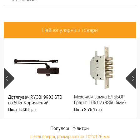
Найпопулярніші товари
Механізм замка ЕЛЬБОР
Дотягувач RYOBI 9903 STD
Граніт 1.06.02 (BS66,5мм)
до 60кг Коричневий
(н)
1 338
2 754
Ціна
Ціна
грн.
грн.
Популярні фільтри:
Петлі дверні, розмір завіса 102x126 мм