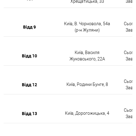
Хрещатицька, 33
Завтр
Київ, В. Чорновола, 54а
Сьогод
Відд 9
(р-н Жуляни)
Завтр
Київ, Василя
Сьогод
Відд 10
Жуковського, 22А
Завтр
Сьогод
Відд 12
Київ, Родини Бунге, 8
Завтр
Сьогод
Відд 13
Київ, Дорогожицька, 4
Завтр