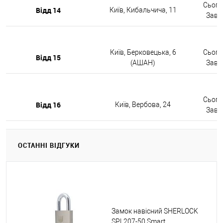
Сьогод
Відд 14
Київ, Кибальчича, 11
Завтр
Київ, Берковецька, 6
Сьогод
Відд 15
(АШАН)
Завтр
Сьогод
Відд 16
Київ, Вербова, 24
Завтр
ОСТАННІ ВІДГУКИ
Замок навісний SHERLOCK
SPL207-50 Smart