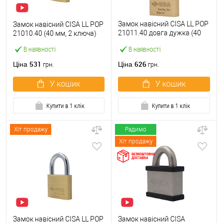
Замок навісний CISA LL POP
Замок навісний CISA LL POP
21011.40 довга дужка (40
21010.40 (40 мм, 2 ключа)
мм, 2 ключа)
В наявності
В наявності
531
626
Ціна
Ціна
грн.
грн.
У кошик
У кошик
Купити в 1 клік
Купити в 1 клік
Хіт продажу
Радимо
Хіт продажу
Замок навісний CISA LL POP
Замок навісний CISA