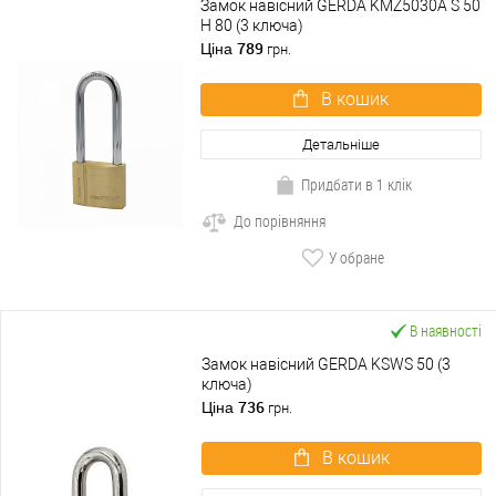
Замок навісний GERDA KMZ5030A S 50
H 80 (3 ключа)
789
Ціна
грн.
В кошик
Детальніше
Придбати в 1 клік
До порівняння
У обране
В наявності
Замок навісний GERDA KSWS 50 (3
ключа)
736
Ціна
грн.
В кошик