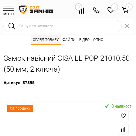
0
0
МЕНЮ
Інтернет магазин замків
ОГЛЯД ТОВАРУ
Каталог товарів ⭐
ФАЙЛИ
ВІДЕО
ОПИС
Дверні замки 🌟
•
•
•
Замок навісний CISA LL POP 21010.50
(50 мм, 2 ключа)
Артикул:
37895
В наявності
Хіт продажу