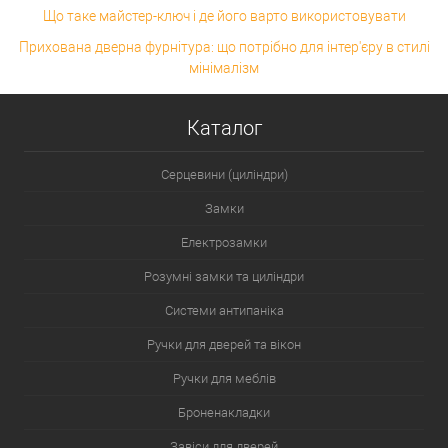
Що таке майстер-ключ і де його варто використовувати
Прихована дверна фурнітура: що потрібно для інтер'єру в стилі
мінімалізм
Каталог
Серцевини (циліндри)
Замки
Електрозамки
Розумні замки та циліндри
Системи антипаніка
Ручки для дверей та вікон
Ручки для меблів
Броненакладки
Завіси для дверей