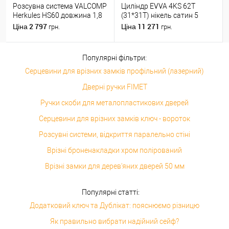
Розсувна система VALCOMP
Циліндр EVVA 4KS 62T
Herkules HS60 довжина 1,8
(31*31T) нікель сатин 5
м на 1 полотно вагою до 60
ключів
2 797
11 271
Ціна
Ціна
грн.
грн.
кг
Популярні фільтри:
Серцевини для врізних замків профільний (лазерний)
Дверні ручки FIMET
Ручки скоби для металопластикових дверей
Серцевини для врізних замків ключ - вороток
Розсувні системи, відкриття паралельно стіні
Врізні броненакладки хром полірований
Врізні замки для дерев'яних дверей 50 мм
Популярні статті:
Додатковий ключ та Дублікат: пояснюємо різницю
Як правильно вибрати надійний сейф?