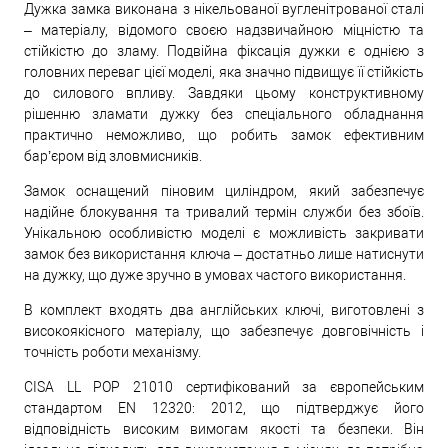
Дужка замка виконана з нікельованої вугленітрованої сталі
– матеріалу, відомого своєю надзвичайною міцністю та
стійкістю до зламу. Подвійна фіксація дужки є однією з
головних переваг цієї моделі, яка значно підвищує її стійкість
до силового впливу. Завдяки цьому конструктивному
рішенню зламати дужку без спеціального обладнання
практично неможливо, що робить замок ефективним
бар’єром від зловмисників.
Замок оснащений піновим циліндром, який забезпечує
надійне блокування та тривалий термін служби без збоїв.
Унікальною особливістю моделі є можливість закривати
замок без використання ключа – достатньо лише натиснути
на дужку, що дуже зручно в умовах частого використання.
В комплект входять два англійських ключі, виготовлені з
високоякісного матеріалу, що забезпечує довговічність і
точність роботи механізму.
CISA LL POP 21010 сертифікований за європейським
стандартом EN 12320: 2012, що підтверджує його
відповідність високим вимогам якості та безпеки. Він