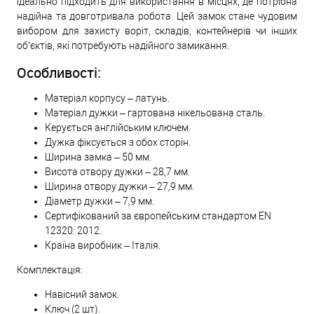
ідеально підходить для використання в місцях, де потрібна
надійна та довготривала робота. Цей замок стане чудовим
вибором для захисту воріт, складів, контейнерів чи інших
об’єктів, які потребують надійного замикання.
Особливості:
Матеріал корпусу – латунь.
Матеріал дужки – гартована нікельована сталь.
Керується англійським ключем.
Дужка фіксується з обох сторін.
Ширина замка – 50 мм.
Висота отвору дужки – 28,7 мм.
Ширина отвору дужки – 27,9 мм.
Діаметр дужки – 7,9 мм.
Сертифікований за європейським стандартом EN
12320: 2012.
Країна виробник – Італія.
Комплектація:
Навісний замок.
Ключ (2 шт).