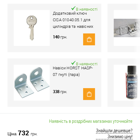
В наявності
Додатковий ключ
CISA 01040.05.1 для
циліндрів та навісних
замків Locking Line
140
грн.
В наявності
Навіси HORST HASP-
07 гнуті (пара)
338
грн.
Наявність в роздрібних магазинах уточнюйте
Знайшли дешевше?
732
Ціна
грн.
Знизимо ціну!