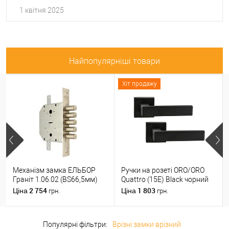
1 квітня 2025
Найпопулярніші товари
Хіт продажу
Механізм замка ЕЛЬБОР
Ручки на розеті ORO/ORO
Граніт 1.06.02 (BS66,5мм)
Quattro (15E) Black чорний
(н)
матовий
2 754
1 803
Ціна
Ціна
грн.
грн.
Популярні фільтри:
Врізні замки врізний