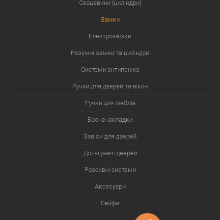
Серцевини (циліндри)
Замки
Електрозамки
Розумні замки та циліндри
Системи антипаніка
Ручки для дверей та вікон
Ручки для меблів
Броненакладки
Завіси для дверей
Дотягувачі дверей
Розсувні системи
Аксесуари
Сейфи