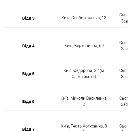
Сьогод
Відд 3
Київ, Слобожанська, 13
Завтр
Сьогод
Відд 4
Київ, Верховинна, 69
Завтр
Київ, Федорова, 32 (м.
Сьогод
Відд 5
Олімпійська)
Завтр
Київ, Миколи Василенка,
Сьогод
Відд 6
2
Завтр
Київ, Гната Хоткевича, 8
Сьогод
Відд 7