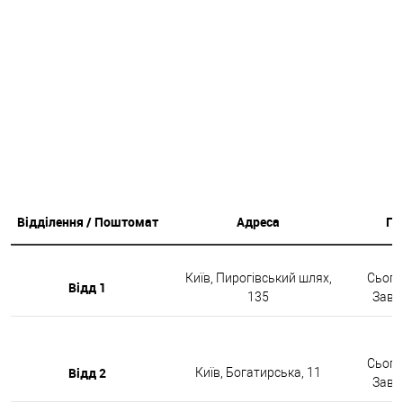
Відділення / Поштомат
Адреса
Гр
Київ, Пирогівський шлях,
Сьогод
Відд 1
135
Завтр
Сьогод
Відд 2
Київ, Богатирська, 11
Завтр