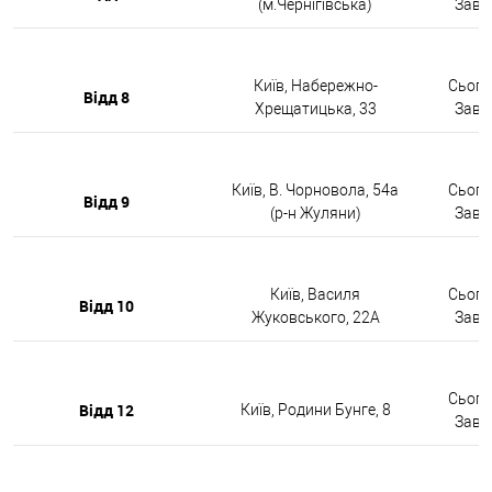
(м.Чернігівська)
Завтр
Київ, Набережно-
Сьогод
Відд 8
Хрещатицька, 33
Завтр
Київ, В. Чорновола, 54а
Сьогод
Відд 9
(р-н Жуляни)
Завтр
Київ, Василя
Сьогод
Відд 10
Жуковського, 22А
Завтр
Сьогод
Відд 12
Київ, Родини Бунге, 8
Завтр