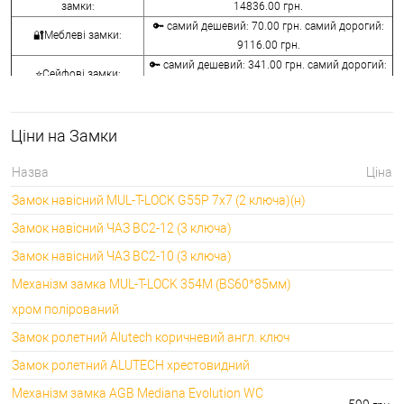
замки:
14836.00 грн.
🔑 самий дешевий: 70.00 грн. самий дорогий:
🔐Меблеві замки:
9116.00 грн.
🔑 самий дешевий: 341.00 грн. самий дорогий:
⭐Сейфові замки:
3848.00 грн.
🔑 самий дешевий: 1058.00 грн. самий дорогий:
🔐Кодові замки:
5113.00 грн.
Ціни на Замки
⭐Протипожежна
🔑 самий дешевий: 290.00 грн. самий дорогий:
фурнітура:
4045.00 грн.
Назва
Ціна
🔑 самий дешевий: 600.00 грн. самий дорогий:
🔐Замки для ролетів:
Замок навісний MUL-T-LOCK G55P 7x7 (2 ключа)(н)
660.00 грн.
Замок навісний ЧАЗ ВС2-12 (3 ключа)
Замок навісний ЧАЗ ВС2-10 (3 ключа)
Механізм замка MUL-T-LOCK 354M (BS60*85мм)
хром полірований
Замок ролетний Alutech коричневий англ. ключ
Замок ролетний ALUTECH хрестовидний
Механізм замка AGB Mediana Evolution WC