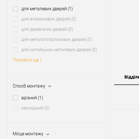
для металевих дверей
(1)
для алюмінієвих дверей
(0)
для дерев'яних дверей
(0)
для металопластикових дверей
(0)
для китайських металевих дверей
(0)
Показати ще 1
Відділ
Спосіб монтажу
врізний
(1)
накладний
(0)
Місце монтажу