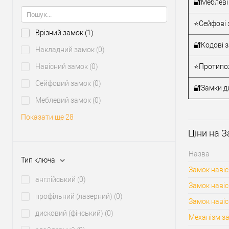
замка
🔐Меблеві
⭐Сейфові 
Врізний замок
(1)
🔐Кодові 
Накладний замок
(0)
Навісний замок
(0)
⭐Протипож
Сейфовий замок
(0)
🔐Замки дл
Меблевий замок
(0)
Показати ще 28
Ціни на 
Назва
Тип ключа
Замок навіс
англійський
(0)
Замок навіс
профільний (лазерний)
(0)
Замок навіс
дисковий (фінський)
(0)
Механізм з