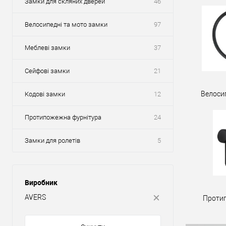
Замки для скляних дверей
46
Велосипедні та мото замки
97
Меблеві замки
37
Сейфові замки
21
Велоси
Кодові замки
12
Протипожежна фурнітура
24
Замки для ролетів
5
Виробник
AVERS
Проти