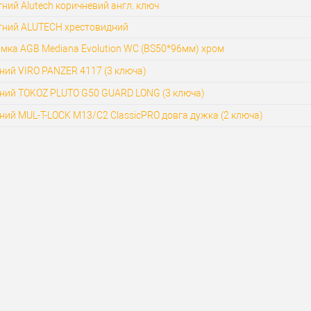
ний Alutech коричневий англ. ключ
тний ALUTECH хрестовидний
мка AGB Mediana Evolution WC (BS50*96мм) хром
ний VIRO PANZER 4117 (3 ключа)
сний TOKOZ PLUTO G50 GUARD LONG (3 ключа)
ний MUL-T-LOCK M13/C2 ClassicPRO довга дужка (2 ключа)