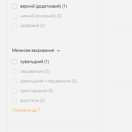
верхній (додатковий)
(1)
нижній (основний)
(0)
сейфовий
(0)
Механізм закривання
сувальдний
(1)
серцевиною
(0)
сувальдний + серцевиною
(0)
хрестовидний
(0)
воротком
(0)
Показати ще 7