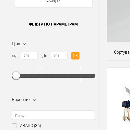
Скинути
ФІЛЬТР ПО ПАРАМЕТРАМ
Ціна
Сортува
від
До
OK
Виробник
ABARO
(36)