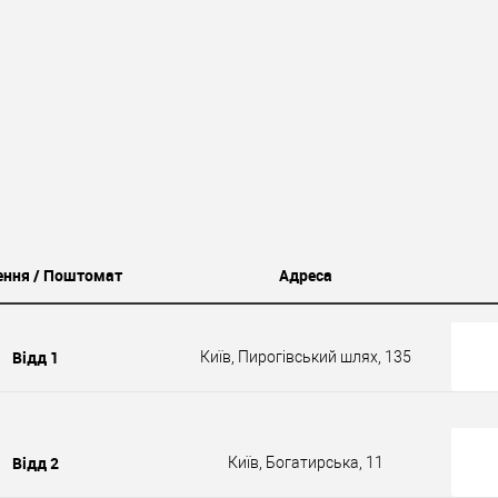
ення / Поштомат
Адреса
Відд 1
Київ, Пирогівський шлях, 135
Відд 2
Київ, Богатирська, 11