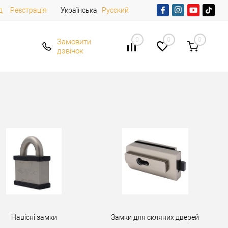
д
Реєстрація
Українська
Русский
0
0
0
Замовити
дзвінок
Навісні замки
Замки для скляних дверей