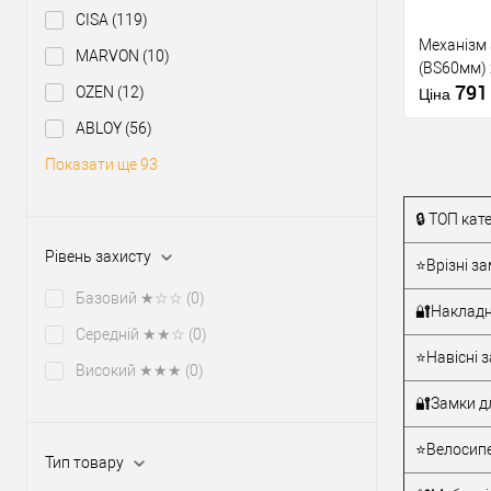
CISA
(119)
Механізм 
MARVON
(10)
(BS60мм)
79
OZEN
(12)
Ціна
ABLOY
(56)
Показати ще 93
🔒 ТОП кат
Купити
Рівень захисту
⭐Врізні за
У о
Базовий ★☆☆
(0)
🔐Накладн
Середній ★★☆
(0)
Виробник
⭐Навісні з
Високий ★★★
(0)
Тип товару
🔐Замки д
Матеріал д
Країна вир
⭐Велосипе
Тип товару
Модель врі