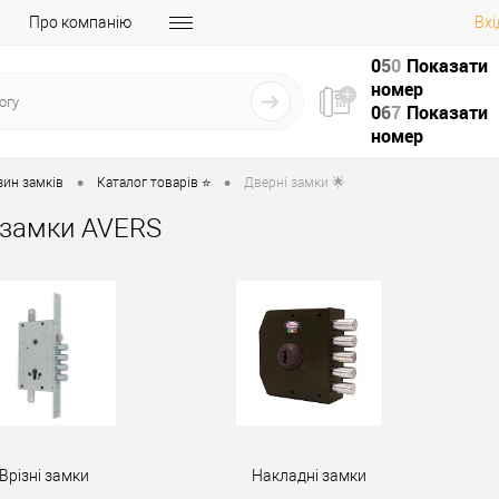
Про компанію
Вхі
0
5
0
Показати
номер
0
6
7
Показати
номер
•
•
зин замків
Каталог товарів ⭐
Дверні замки 🌟
 замки AVERS
Врізні замки
Накладні замки