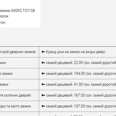
замка AVERS T-57/S8
 хром
1
грн.
У кошик
егорій дверних замків:
🔑 Кращі ціни на замок на вхідні двері:
 в 1 клік
До
порівняння
мки:
🔑 самий дешевий: 22.00 грн. самий дорогий
бране
і замки:
🔑 самий дешевий: 194.00 грн. самий дороги
AVERS
амки:
🔑 самий дешевий: 41.00 грн. самий дорогий
Врізний замок
для металевих
ля скляних дверей:
🔑 самий дешевий: 167.00 грн. самий дороги
верей
дверей
обник
Китай
дні та мото замки:
🔑 самий дешевий: 107.00 грн. самий дороги
зного