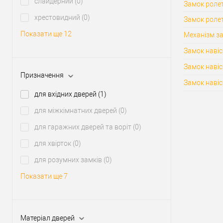
слайдерний
(0)
Замок ролет
хрестовидний
(0)
Замок роле
Показати ще 12
Механізм за
Замок навіс
Замок наві
Призначення
Замок навіс
для вхідних дверей
(1)
для міжкімнатних дверей
(0)
для гаражних дверей та воріт
(0)
для хвірток
(0)
для розумних замків
(0)
Показати ще 7
Матеріал дверей