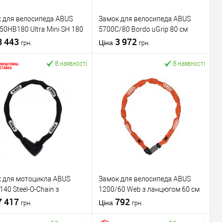
 для велосипеда ABUS
Замок для велосипеда ABUS
50HB180 Ultra Mini SH 180
5700C/80 Bordo uGrip 80 см
ключа + трос Cobra 10/120
3 443
кодовий Blue синій
3 972
Ціна
грн.
грн.
м
В наявності
В наявності
У кошик
У кошик
упити в 1 клік
До
Купити в 1 клік
До
порівняння
порівняння
У обране
У обране
ник
ABUS
Виробник
ABUS
 захисту
Середній ★★☆
Рівень захисту
Високий ★★★
 для мотоцикла ABUS
Замок для велосипеда ABUS
вару
Вело/мото замок
Тип товару
Вело/мото замок
140 Steel-O-Chain з
1200/60 Web з ланцюгом 60 см
юча
англійський
Тип ключа
кодовий
гом 140 см 2 ключа Black
7 417
кодовий Orange помаранчевий
792
 виробник
Німеччина
Країна виробник
Німеччина
Ціна
грн.
грн.
ий