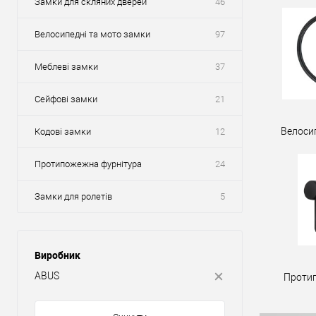
Замки для скляних дверей
46
Велосипедні та мото замки
97
Меблеві замки
37
Сейфові замки
21
Велоси
Кодові замки
12
Протипожежна фурнітура
24
Замки для ролетів
5
Виробник
ABUS
Проти