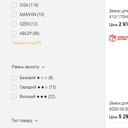
CISA
(119)
Замок дл
MARVON
(10)
410/170HB
2 ключа
2 9
OZEN
(12)
Ціна
ABLOY
(56)
Показати ще 93
Купити
Рівень захисту
У о
Базовий ★☆☆
(6)
Середній ★★☆
(13)
Виробник
Високий ★★★
(22)
Рівень захи
Замок дл
Тип товару
6000/90 B
Тип ключа
Black чор
5 2
Країна вир
Ціна
Тип товару