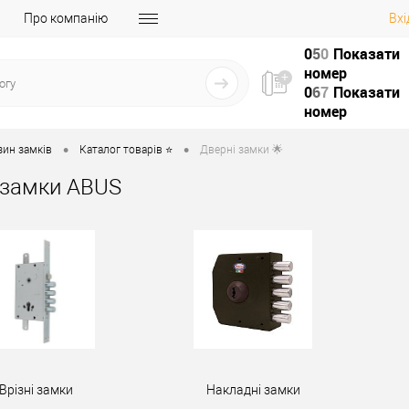
Про компанію
Вхі
0
5
0
Показати
номер
0
6
7
Показати
номер
•
•
зин замків
Каталог товарів ⭐
Дверні замки 🌟
 замки ABUS
Врізні замки
Накладні замки