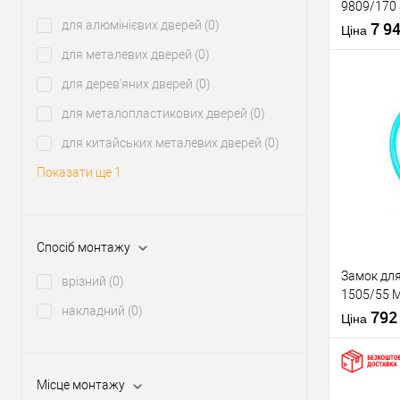
9809/170 S
для алюмінієвих дверей
(0)
ланцюгом 
7 9
Тип ключа
Ціна
чорний
Країна вир
для металевих дверей
(0)
для дерев'яних дверей
(0)
для металопластикових дверей
(0)
для китайських металевих дверей
(0)
Купити
Показати ще 1
У о
Виробник
Спосіб монтажу
Рівень захи
Замок дл
Тип товару
врізний
(0)
1505/55 M
накладний
(0)
55 см 2 кл
79
Тип ключа
Ціна
Країна вир
Місце монтажу