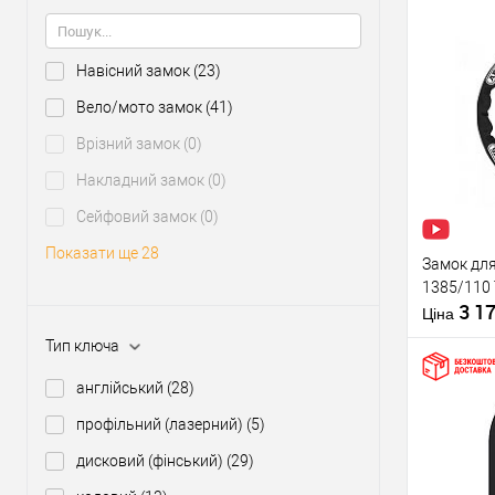
Навісний замок
(23)
Купити
Вело/мото замок
(41)
Врізний замок
(0)
У о
Накладний замок
(0)
Сейфовий замок
(0)
Виробник
Рівень захи
Показати ще 28
Замок дл
Тип товару
1385/110 
3 1
Тип ключа
Ціна
Країна вир
Тип ключа
англійський
(28)
профільний (лазерний)
(5)
Купити
дисковий (фінський)
(29)