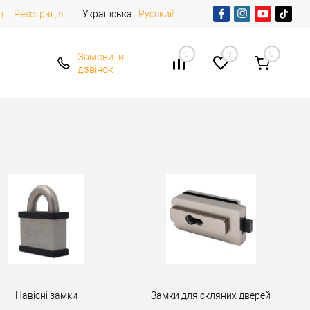
д
Реєстрація
Українська
Русский
0
0
0
Замовити
дзвінок
Навісні замки
Замки для скляних дверей