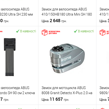
я велосипеда ABUS
Замок для велосипеда ABUS
Замок
230 Ultra SH 230 мм
410/150HB180 Ultra Mini SH 180
410/1
10
мм 2 ключа
2 648
мм 2 
Ціна
Ціна
грн.
грн.
120 с
В наявності
В наявності
У кошик
У кошик
 в 1 клік
До
Купити в 1 клік
До
К
порівняння
порівняння
бране
У обране
ABUS
Виробник
ABUS
Вироб
сту
Середній ★★☆
Рівень захисту
Середній ★★☆
Рівень
я велосипеда ABUS
Замок для мотоцикла ABUS
Замок
Вело/мото замок
Тип товару
Вело/мото замок
Тип то
ordo SH 90 см 2 ключа
8008 Granit Detecto X-Plus 2.0 на
9809/
англійський
Тип ключа
англійський
Тип кл
ний
97
гальмівний диск 2 ключа
11 657
ланцю
обник
Німеччина
Країна виробник
Німеччина
Країна
Ціна
Ціна
грн.
грн.
чорн