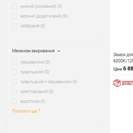
нижній (основний)
(0)
Купити
верхній (додатковий)
(0)
сейфовий
(0)
У о
Виробник
Рівень захи
Механізм закривання
Замок дл
Тип товару
6000K/120
серцевиною
(0)
Тип ключа
2 ключа B
6 8
Країна вир
Ціна
сувальдний
(0)
сувальдний + серцевиною
(0)
хрестовидний
(0)
воротком
(0)
Купити
Показати ще 7
У о