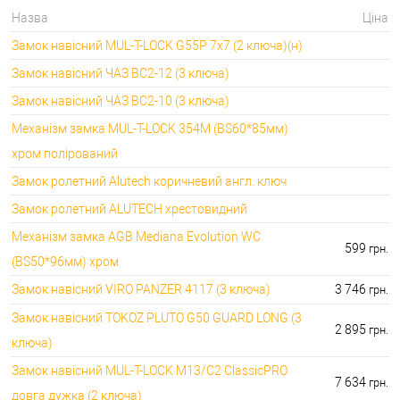
фурнітура:
4045.00 грн.
Назва
Ціна
🔑 самий дешевий: 600.00 грн. самий дорогий:
🔐Замки для ролетів:
Замок навісний MUL-T-LOCK G55P 7x7 (2 ключа)(н)
660.00 грн.
Замок навісний ЧАЗ ВС2-12 (3 ключа)
Замок навісний ЧАЗ ВС2-10 (3 ключа)
Механізм замка MUL-T-LOCK 354M (BS60*85мм)
хром полірований
Замок ролетний Alutech коричневий англ. ключ
Замок ролетний ALUTECH хрестовидний
Механізм замка AGB Mediana Evolution WC
599
грн.
(BS50*96мм) хром
Замок навісний VIRO PANZER 4117 (3 ключа)
3 746
грн.
Замок навісний TOKOZ PLUTO G50 GUARD LONG (3
2 895
грн.
ключа)
Замок навісний MUL-T-LOCK M13/C2 ClassicPRO
7 634
грн.
довга дужка (2 ключа)