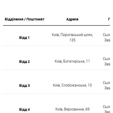
Відділення / Поштомат
Адреса
Гр
Київ, Пирогівський шлях,
Сьогод
Відд 1
135
Завтр
Сьогод
Відд 2
Київ, Богатирська, 11
Завтр
Сьогод
Відд 3
Київ, Слобожанська, 13
Завтр
Сьогод
Відд 4
Київ, Верховинна, 69
Завтр