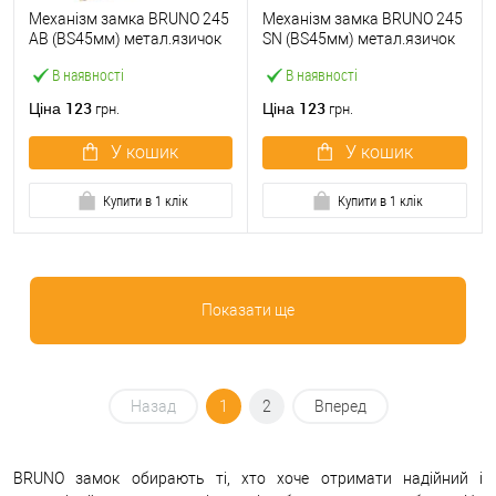
Механізм замка BRUNO 245
Механізм замка BRUNO 245
AB (BS45мм) метал.язичок
SN (BS45мм) метал.язичок
антична бронза
матовий нікель
В наявності
В наявності
123
123
Ціна
Ціна
грн.
грн.
У кошик
У кошик
Купити в 1 клік
Купити в 1 клік
Показати ще
Назад
1
2
Вперед
BRUNO замок обирають ті, хто хоче отримати надійний і