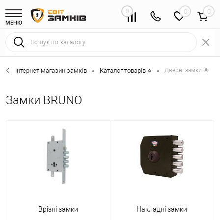
0
0
МЕНЮ
Інтернет магазин замків
Каталог товарів ⭐
Дверні замки 🌟
•
•
Замки BRUNO
Врізні замки
Накладні замки