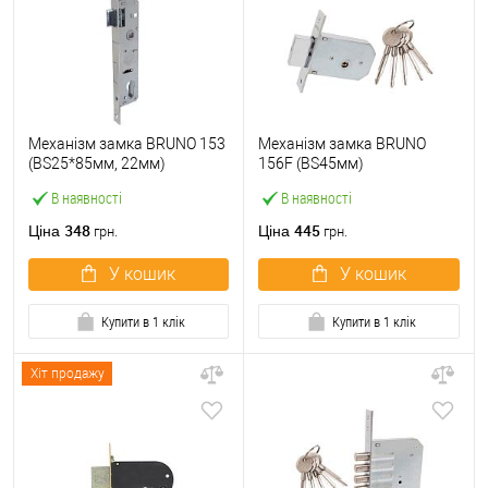
Механізм замка BRUNO 153
Механізм замка BRUNO
(BS25*85мм, 22мм)
156F (BS45мм)
В наявності
В наявності
348
445
Ціна
Ціна
грн.
грн.
У кошик
У кошик
Купити в 1 клік
Купити в 1 клік
Хіт продажу