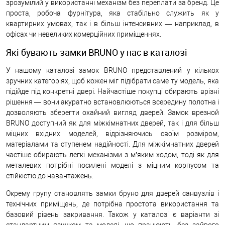
зрозумілий у використанні механізм без переплати за бренд. Це
проста, робоча фурнітура, яка стабільно служить як у
квартирних умовах, так і в більш інтенсивних — наприклад, в
офісах чи невеликих комерційних приміщеннях.
Які бувають замки BRUNO у нас в каталозі
У нашому каталозі замок BRUNO представлений у кількох
зручних категоріях, щоб кожен міг підібрати саме ту модель, яка
підійде під конкретні двері. Найчастіше покупці обирають врізні
рішення — вони акуратно встановлюються всередину полотна і
дозволяють зберегти охайний вигляд дверей. Замок врезной
BRUNO доступний як для міжкімнатних дверей, так і для більш
міцних вхідних моделей, відрізняючись своїм розміром,
матеріалами та ступенем надійності. Для міжкімнатних дверей
частіше обирають легкі механізми з м’яким ходом, тоді як для
металевих потрібні посилені моделі з міцним корпусом та
стійкістю до навантажень.
Окрему групу становлять замки бруно для дверей санвузлів і
технічних приміщень, де потрібна простота використання та
базовий рівень закривання. Також у каталозі є варіанти зі
стандартним язичком та моделі, що працюють без зайвого