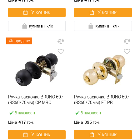
Ціна
Ціна
грн.
грн.
У кошик
У кошик
Купити в 1 клік
Купити в 1 клік
Хіт продажу
Ручка-заскочка BRUNO 607
Ручка-заскочка BRUNO 607
(BS60/70мм) CP MBC
(BS60/70мм) ET PB
чорний матовий
полірована латунь
В наявності
В наявності
417
395
Ціна
Ціна
грн.
грн.
У кошик
У кошик