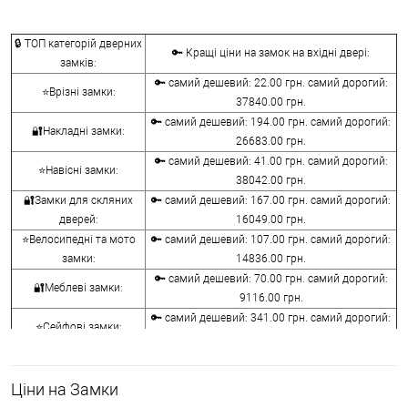
🔒 ТОП категорій дверних
🔑 Кращі ціни на замок на вхідні двері:
замків:
🔑 самий дешевий: 22.00 грн. самий дорогий:
⭐Врізні замки:
37840.00 грн.
🔑 самий дешевий: 194.00 грн. самий дорогий:
🔐Накладні замки:
26683.00 грн.
🔑 самий дешевий: 41.00 грн. самий дорогий:
⭐Навісні замки:
38042.00 грн.
🔐Замки для скляних
🔑 самий дешевий: 167.00 грн. самий дорогий:
дверей:
16049.00 грн.
⭐Велосипедні та мото
🔑 самий дешевий: 107.00 грн. самий дорогий:
замки:
14836.00 грн.
🔑 самий дешевий: 70.00 грн. самий дорогий:
🔐Меблеві замки:
9116.00 грн.
🔑 самий дешевий: 341.00 грн. самий дорогий:
⭐Сейфові замки:
3848.00 грн.
🔑 самий дешевий: 1058.00 грн. самий дорогий:
🔐Кодові замки:
5113.00 грн.
Ціни на Замки
⭐Протипожежна
🔑 самий дешевий: 290.00 грн. самий дорогий: