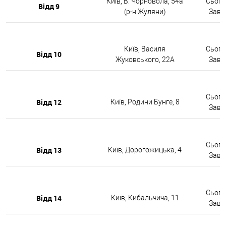
Київ, В. Чорновола, 54а
Сьогод
Відд 9
(р-н Жуляни)
Завтр
Київ, Василя
Сьогод
Відд 10
Жуковського, 22А
Завтр
Сьогод
Відд 12
Київ, Родини Бунге, 8
Завтр
Сьогод
Відд 13
Київ, Дорогожицька, 4
Завтр
Сьогод
Відд 14
Київ, Кибальчича, 11
Завтр