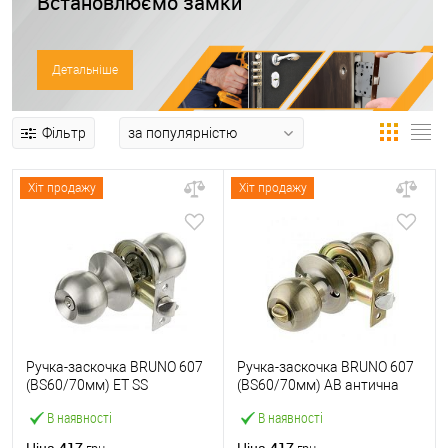
Встановлюємо замки
Детальніше
Фільтр
Хіт продажу
Хіт продажу
Ручка-заскочка BRUNO 607
Ручка-заскочка BRUNO 607
(BS60/70мм) ET SS
(BS60/70мм) AB антична
нержавіюча сталь
латунь
В наявності
В наявності
417
417