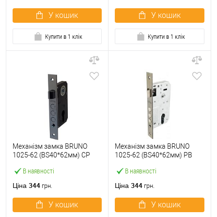
У кошик
У кошик
Купити в 1 клік
Купити в 1 клік
Механізм замка BRUNO
Механізм замка BRUNO
1025-62 (BS40*62мм) CP
1025-62 (BS40*62мм) PB
хром
полірована бронза
В наявності
В наявності
344
344
Ціна
Ціна
грн.
грн.
У кошик
У кошик