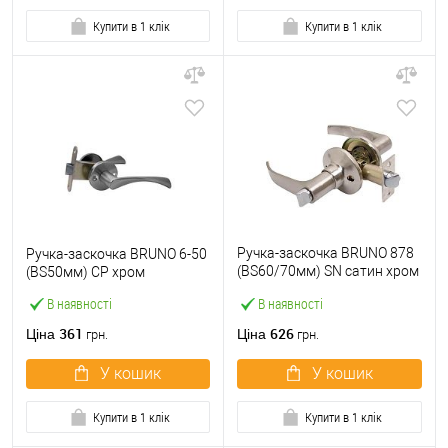
Купити в 1 клік
Купити в 1 клік
Ручка-заскочка BRUNO 878
Ручка-заскочка BRUNO 6-50
(BS60/70мм) SN сатин хром
(BS50мм) CP хром
(нікель)
В наявності
В наявності
361
626
Ціна
Ціна
грн.
грн.
У кошик
У кошик
Купити в 1 клік
Купити в 1 клік