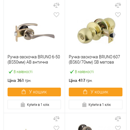
Ручка-заскочка BRUNO 6-50
Ручка-заскочка BRUNO 607
(BS50мм) AB антична
(BS60/70мм) SB матова
бронза
латунь
В наявності
В наявності
361
417
Ціна
Ціна
грн.
грн.
У кошик
У кошик
Купити в 1 клік
Купити в 1 клік