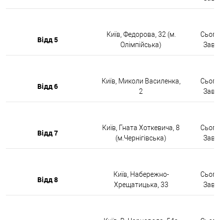
Київ, Федорова, 32 (м.
Сьогод
Відд 5
Олімпійська)
Завтр
Київ, Миколи Василенка,
Сьогод
Відд 6
2
Завтр
Київ, Гната Хоткевича, 8
Сьогод
Відд 7
(м.Чернігівська)
Завтр
Київ, Набережно-
Сьогод
Відд 8
Хрещатицька, 33
Завтр