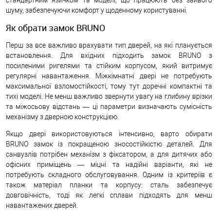
шуму, забезпечуючи комфорт у щоденному користуванні.
Як обрати замок BRUNO
Перш за все важливо врахувати тип дверей, на які планується
встановлення. Для вхідних підходить замок BRUNO з
посиленими ригелями та стійким корпусом, який витримує
регулярні навантаження. Міжкімнатні двері не потребують
максимальної взломостійкості, тому тут доречні компактні та
тихі моделі. Не менш важливо звернути увагу на глибину врізки
та міжосьову відстань — ці параметри визначають сумісність
механізму з дверною конструкцією.
Якщо двері використовуються інтенсивно, варто обирати
BRUNO замок із покращеною зносостійкістю деталей. Для
санвузлів потрібен механізм з фіксатором, а для дитячих або
офісних приміщень — міцні та надійні варіанти, які не
потребують складного обслуговування. Одним із критеріїв є
також матеріал планки та корпусу: сталь забезпечує
довговічність, тоді як легкі сплави підходять для менш
навантажених дверей.