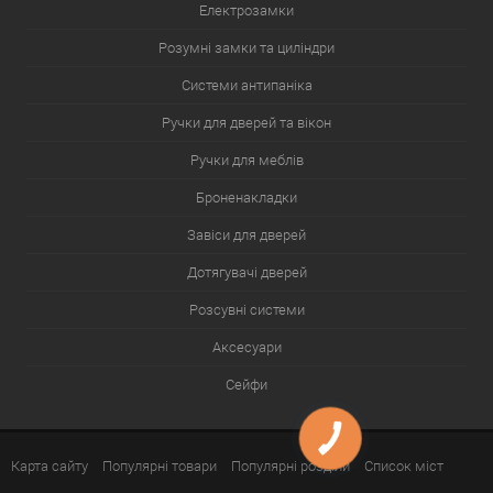
Електрозамки
Розумні замки та циліндри
Системи антипаніка
Ручки для дверей та вікон
Ручки для меблів
Броненакладки
Завіси для дверей
Дотягувачі дверей
Розсувні системи
Аксесуари
Сейфи
Карта сайту
Популярні товари
Популярні розділи
Список міст