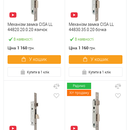
Механізм замка CISA LL
Механізм замка CISA LL
44820.20.0.20 язичок
44830.35.0.20 бочка
(BS20*85мм, 22 мм)
(BS35мм, 22 мм)
В наявності
В наявності
нержавіюча сталь
нержавіюча сталь
1 160
1 160
Ціна
Ціна
грн.
грн.
У кошик
У кошик
Купити в 1 клік
Купити в 1 клік
Радимо
Хіт продажу