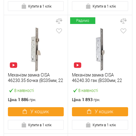
Купити в 1 клік
Купити в 1 клік
Радимо
Механізм замка CISA
Механізм замка CISA
46230.35 бочка (BS35мм, 22
46240.30 гак (BS30мм, 22
мм) нержавіюча сталь
мм) нержавіюча сталь
В наявності
В наявності
1 886
1 893
Ціна
Ціна
грн.
грн.
У кошик
У кошик
Купити в 1 клік
Купити в 1 клік