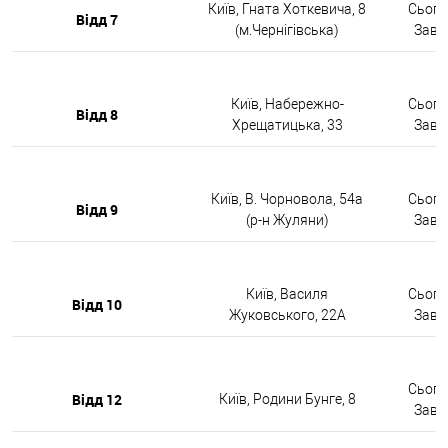
Київ, Гната Хоткевича, 8
Сьогод
Відд 7
(м.Чернігівська)
Завтр
Київ, Набережно-
Сьогод
Відд 8
Хрещатицька, 33
Завтр
Київ, В. Чорновола, 54а
Сьогод
Відд 9
(р-н Жуляни)
Завтр
Київ, Василя
Сьогод
Відд 10
Жуковського, 22А
Завтр
Сьогод
Відд 12
Київ, Родини Бунге, 8
Завтр