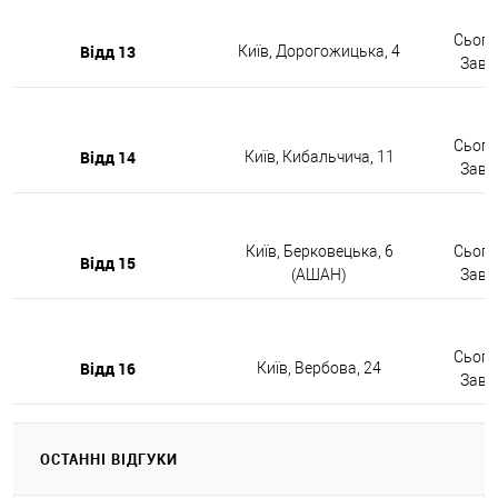
Сьогод
Відд 13
Київ, Дорогожицька, 4
Завтр
Сьогод
Відд 14
Київ, Кибальчича, 11
Завтр
Київ, Берковецька, 6
Сьогод
Відд 15
(АШАН)
Завтр
Сьогод
Відд 16
Київ, Вербова, 24
Завтр
ОСТАННІ ВІДГУКИ