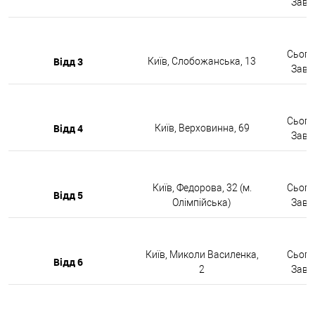
Завтр
Сьогод
Відд 3
Київ, Слобожанська, 13
Завтр
Сьогод
Відд 4
Київ, Верховинна, 69
Завтр
Київ, Федорова, 32 (м.
Сьогод
Відд 5
Олімпійська)
Завтр
Київ, Миколи Василенка,
Сьогод
Відд 6
2
Завтр