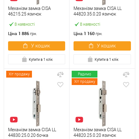
Механізм замка CISA
Механізм замка CISA LL
46215.25 язичок
44820.35.0.20 язичок
(BS25*85мм, 22 мм)
(BS35*85мм, 22 мм)
В наявності
В наявності
нержавіюча сталь
нержавіюча сталь
1 886
1 160
Ціна
Ціна
грн.
грн.
У кошик
У кошик
Купити в 1 клік
Купити в 1 клік
Хіт продажу
Радимо
Хіт продажу
Механізм замка CISA LL
Механізм замка CISA LL
44830.25.0.20 бочка
44820.25.0.20 язичок