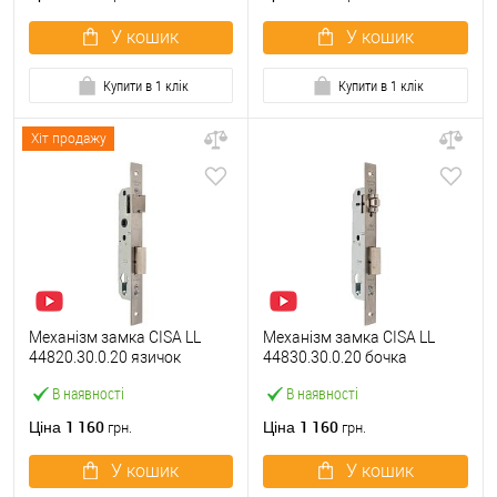
У кошик
У кошик
Купити в 1 клік
Купити в 1 клік
Хіт продажу
Механізм замка CISA LL
Механізм замка CISA LL
44820.30.0.20 язичок
44830.30.0.20 бочка
(BS30*85мм, 22 мм)
(BS30мм, 22 мм)
В наявності
В наявності
нержавіюча сталь
нержавіюча сталь
1 160
1 160
Ціна
Ціна
грн.
грн.
У кошик
У кошик