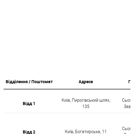
Відділення / Поштомат
Адреса
Гр
Київ, Пирогівський шлях,
Сьогод
Відд 1
135
Завтр
Сьогод
Відд 2
Київ, Богатирська, 11