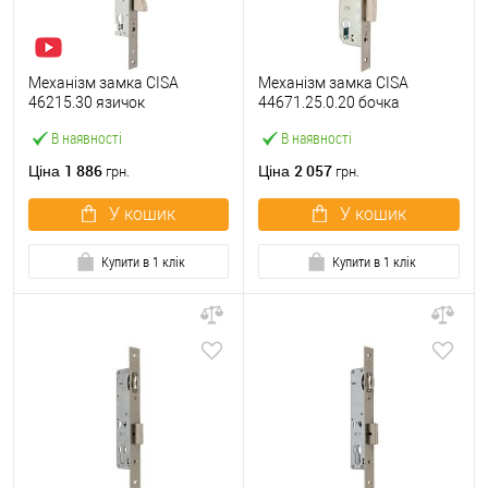
Механізм замка CISA
Механізм замка CISA
46215.30 язичок
44671.25.0.20 бочка
(BS30*85мм, 22 мм)
(BS25мм, 22 мм)
В наявності
В наявності
нержавіюча сталь
нержавіюча сталь
1 886
2 057
Ціна
Ціна
грн.
грн.
У кошик
У кошик
Купити в 1 клік
Купити в 1 клік