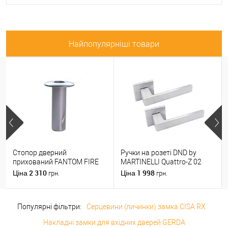
Найпопулярніші товари
Стопор дверний
Ручки на розеті DND by
прихований FANTOM FIRE
MARTINELLI Quattro-Z 02
магнітний хром матовий
ZCS матовий хром
2 310
1 998
Ціна
Ціна
грн.
грн.
Популярні фільтри:
Серцевини (личинки) замка CISA RX
Накладні замки для вхідних дверей GERDA