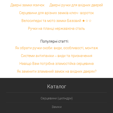
Дверні замки язичок
Дверні ручки для вхідних дверей
Серцевини для врізних замків ключ - вороток
Велосипедні та мото замки Базовий ★☆☆
Ручки на планці нержавіюча сталь
Популярні статті:
Як обрати ручки скоби: види, особливості, монтаж
Системи антипаніки – види та призначення
Навіщо Вам потрібна зламостійка серцевина
Як замінити зламаний замок на вхідних дверях?
Каталог
Серцевини (циліндри)
Замки