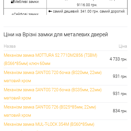
🔐Меблеві замки:
9116.00 грн.
🔑 самий дешевий: 341.00 грн. самий дорогий:
⭐Сейфові замки:
3848.00 грн.
🔑 самий дешевий: 1058.00 грн. самий дорогий:
🔐Кодові замки:
5113.00 грн.
Ціни на Врізні замки для металевих дверей
⭐Протипожежна
🔑 самий дешевий: 290.00 грн. самий дорогий:
фурнітура:
4045.00 грн.
Назва
Ціна
🔑 самий дешевий: 600.00 грн. самий дорогий:
🔐Замки для ролетів:
Механізм замка MOTTURA 52.771DM2856 (TSBM)
660.00 грн.
4 733
грн.
(BS66*85мм) ключ 60мм
Механізм замка SANTOS 720 бочка (BS20мм, 22мм)
931
грн.
матовий хром
Механізм замка SANTOS 720 бочка (BS35мм, 22мм)
931
грн.
матовий хром
Механізм замка SANTOS 726 (BS25*85мм, 22мм)
834
грн.
матовий хром
Механізм замка MUL-T-LOCK 354M (BS60*85мм)