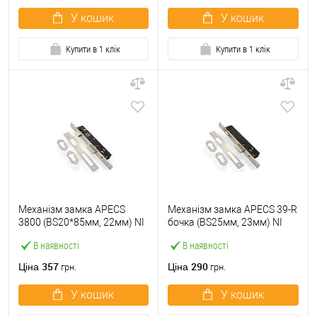
У кошик
У кошик
Купити в 1 клік
Купити в 1 клік
Механізм замка APECS
Механізм замка APECS 39-R
3800 (BS20*85мм, 22мм) NI
бочка (BS25мм, 23мм) NI
нікель
нікель
В наявності
В наявності
357
290
Ціна
Ціна
грн.
грн.
У кошик
У кошик