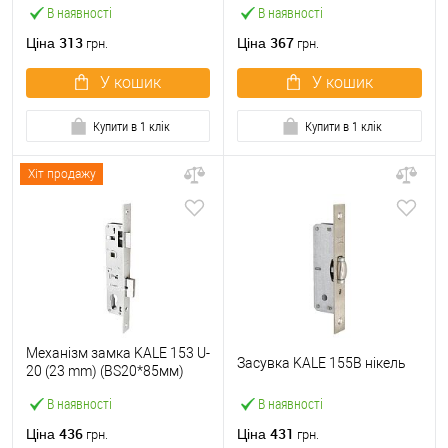
В наявності
В наявності
313
367
Ціна
Ціна
грн.
грн.
У кошик
У кошик
Купити в 1 клік
Купити в 1 клік
Хіт продажу
Механізм замка KALE 153 U-
Засувка KALE 155B нікель
20 (23 mm) (BS20*85мм)
хром
В наявності
В наявності
436
431
Ціна
Ціна
грн.
грн.