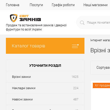
Головна
Послуги
Графік роботи
Наші магазини
Продаж та встановлення замків і дверної
фурнітури по всій Україні
Інтернет мага
Каталог товарів
Врізні
УТОЧНИТИ РОЗДІЛ
Сортува
Врізні замки
1625
Хіт продаж
Накладні замки
224
Навісні замки
487