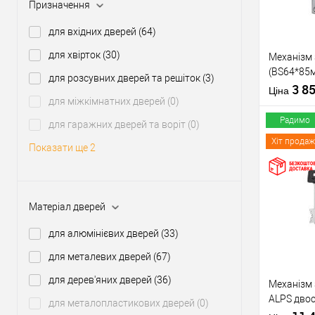
Призначення
Виробник
для вхідних дверей
(64)
Тип товару
для хвірток
(30)
Механізм 
(BS64*85м
Матеріал д
для розсувних дверей та решіток
(3)
торцевої 
3 8
Країна вир
Ціна
для міжкімнатних дверей
(0)
Міжосьова
відстань
Радимо
для гаражних дверей та воріт
(0)
Хіт продаж
Показати ще 2
Купити
Матеріал дверей
У о
для алюмінієвих дверей
(33)
для металевих дверей
(67)
Виробник
Тип товару
для дерев'яних дверей
(36)
Механізм 
ALPS дво
Матеріал д
для металопластикових дверей
(0)
(BS67,5*8