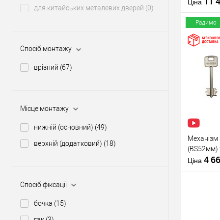
11 
Країна вир
Ціна
для китайських металевих дверей
(0)
циліндр+
Міжосьова
перекоду
відстань
Радимо
Спосіб монтажу
Купити
врізний
(67)
У о
Місце монтажу
Виробник
нижній (основний)
(49)
Тип товару
Механізм 
верхній (додатковий)
(18)
(BS52мм)
Матеріал д
4 6
Країна вир
Ціна
Міжосьова
відстань
Спосіб фіксації
бочка
(15)
гак
(3)