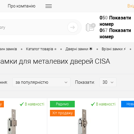
Про компанію
Вхі
0
5
0
Показати
номер
0
6
7
Показати
номер
•
•
•
•
зин замків
Каталог товарів ⭐
Дверні замки 🌟
Врізні замки ⚡️
 замки для металевих дверей CISA
ння:
Показати:
В наявності
В наявності
у
Радимо
Нов
Хіт продажу