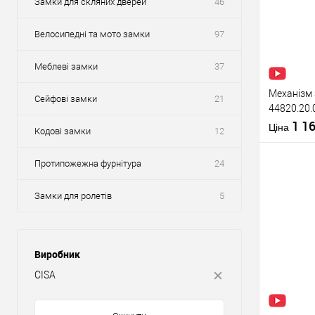
Замки для скляних дверей
46
Велосипедні та мото замки
97
Меблеві замки
37
Механізм 
Сейфові замки
21
44820.20.
(BS20*85м
1 1
Ціна
Кодові замки
12
нержавію
Протипожежна фурнітура
24
Замки для ролетів
5
Купити
Виробник
У о
CISA
Виробник
Тип товару