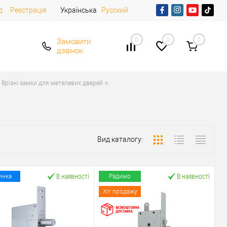
д
Реєстрація
Українська
Русский
0
0
0
Замовити
дзвінок
Врізні замки для металевих дверей ⭐
Вид каталогу:
В наявності
В наявності
инка
Радимо
Хіт продажу