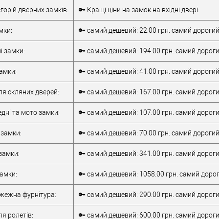
Врізний замок
Тип товару
Врізний замок
егорій дверних замків:
🔑 Кращі ціни на замок на вхідні двері:
для металевих
для металевих
дверей
/
для
Матеріал дверей
дверей
мки:
🔑 самий дешевий: 22.00 грн. самий дорогий
дерев'яних дверей
Країна виробник
Італія
/
для алюмінієвих
Статус (гурт)
1В наявності
і замки:
🔑 самий дешевий: 194.00 грн. самий дороги
верей
дверей
обник
Італія
амки:
🔑 самий дешевий: 41.00 грн. самий дорогий
т)
1В наявності
ля скляних дверей:
🔑 самий дешевий: 167.00 грн. самий дороги
дні та мото замки:
🔑 самий дешевий: 107.00 грн. самий дороги
 замки:
🔑 самий дешевий: 70.00 грн. самий дорогий:
замки:
🔑 самий дешевий: 341.00 грн. самий дороги
замки:
🔑 самий дешевий: 1058.00 грн. самий дорог
ежна фурнітура:
🔑 самий дешевий: 290.00 грн. самий дороги
я ролетів:
🔑 самий дешевий: 600.00 грн. самий дорогий