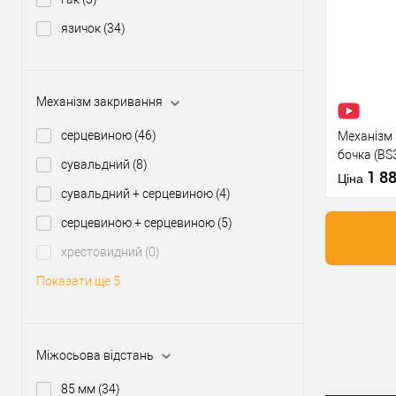
Купити
язичок
(34)
У о
Механізм закривання
Виробник
Тип товару
серцевиною
(46)
Механізм 
бочка (BS
сувальдний
(8)
нержавію
1 8
Матеріал д
Ціна
сувальдний + серцевиною
(4)
Країна вир
Статус (гур
серцевиною + серцевиною
(5)
хрестовидний
(0)
Показати ще 5
Купити
У о
Міжосьова відстань
85 мм
(34)
Виробник