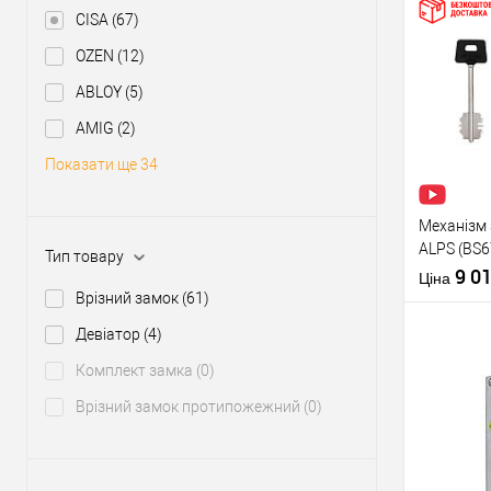
Міжосьова
CISA
(67)
відстань
OZEN
(12)
Купити
ABLOY
(5)
У о
AMIG
(2)
Показати ще 34
Виробник
Тип товару
Механізм 
ALPS (BS6
Тип товару
перекоду
9 0
Ціна
Врізний замок
(61)
Матеріал д
Девіатор
(4)
Країна вир
Статус (гур
Комплект замка
(0)
Врізний замок протипожежний
(0)
Купити
У о