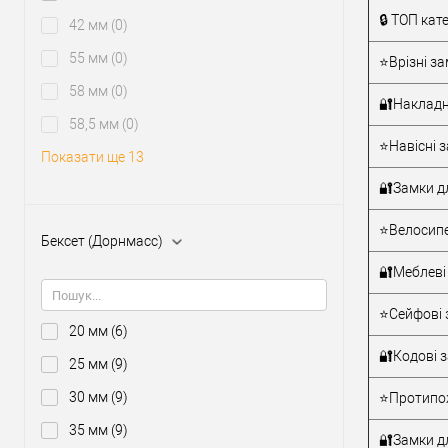
Тип товару
🔒 ТОП кат
42 мм
(0)
55 мм
(0)
⭐Врізні за
58 мм
(0)
🔐Накладн
Матеріал д
58,5 мм
(0)
Країна вир
⭐Навісні з
Показати ще 13
Статус (гур
🔐Замки д
⭐Велосипе
Бексет (Дорнмасс)
🔐Меблеві
⭐Сейфові 
20 мм
(6)
🔐Кодові 
25 мм
(9)
30 мм
(9)
⭐Протипож
35 мм
(9)
🔐Замки дл