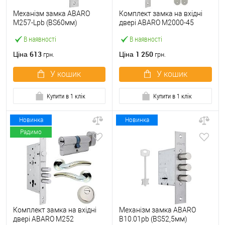
Механізм замка ABARO
Комплект замка на вхідні
M257-Lpb (BS60мм)
двері ABARO M2000-45
матовий нікель 5 ключів
(BS45*85мм) з циліндром
В наявності
В наявності
тех.пакування.без
B100 60T і ручками KEDR
зв.планки
хром
613
1 250
Ціна
Ціна
грн.
грн.
У кошик
У кошик
Купити в 1 клік
Купити в 1 клік
Новинка
Новинка
Радимо
Комплект замка на вхідні
Механізм замка ABARO
двері ABARO M252
B10.01pb (BS52,5мм)