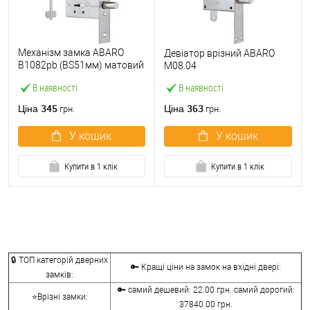
Механізм замка ABARO
Девіатор врізний ABARO
B1082pb (BS51мм) матовий
M08.04
нікель 5 ключів
В наявності
В наявності
тех.пакування.без
зв.планки
345
363
Ціна
Ціна
грн.
грн.
У кошик
У кошик
Купити в 1 клік
Купити в 1 клік
🔒 ТОП категорій дверних
🔑 Кращі ціни на замок на вхідні двері:
замків:
🔑 самий дешевий: 22.00 грн. самий дорогий:
⭐Врізні замки:
37840.00 грн.