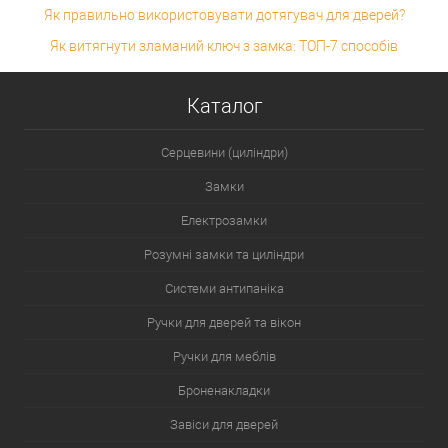
Як правильно використовувати дотягувач для дверей?
Як витягнути зламаний ключ з замка: ТОП-7 способів
Каталог
Серцевини (циліндри)
Замки
Електрозамки
Розумні замки та циліндри
Системи антипаніка
Ручки для дверей та вікон
Ручки для меблів
Броненакладки
Завіси для дверей