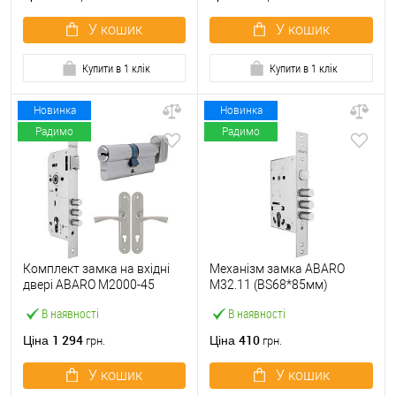
У кошик
У кошик
Купити в 1 клік
Купити в 1 клік
Новинка
Новинка
Радимо
Радимо
Комплект замка на вхідні
Механізм замка ABARO
двері ABARO M2000-45
M32.11 (BS68*85мм)
(BS45*85мм) з циліндром
матовий нікель
В наявності
В наявності
B100 70T і ручками KEDR
хром
1 294
410
Ціна
Ціна
грн.
грн.
У кошик
У кошик