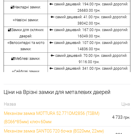
🔑 самий дешевий: 194.00 грн. самий дорогий:
🔐Накладні замки:
26683.00 грн.
🔑 самий дешевий: 41.00 грн. самий дорогий:
⭐Навісні замки:
38042.00 грн.
🔐Замки для скляних
🔑 самий дешевий: 167.00 грн. самий дорогий:
дверей:
16049.00 грн.
⭐Велосипедні та мото
🔑 самий дешевий: 107.00 грн. самий дорогий:
замки:
14836.00 грн.
🔑 самий дешевий: 70.00 грн. самий дорогий:
🔐Меблеві замки:
9116.00 грн.
🔑 самий дешевий: 341.00 грн. самий дорогий:
⭐Сейфові замки:
3848.00 грн.
🔑 самий дешевий: 1058.00 грн. самий дорогий:
🔐Кодові замки:
5113.00 грн.
Ціни на Врізні замки для металевих дверей
⭐Протипожежна
🔑 самий дешевий: 290.00 грн. самий дорогий:
фурнітура:
4045.00 грн.
Назва
Ціна
🔑 самий дешевий: 600.00 грн. самий дорогий:
🔐Замки для ролетів:
Механізм замка MOTTURA 52.771DM2856 (TSBM)
660.00 грн.
4 733
грн.
(BS66*85мм) ключ 60мм
Механізм замка SANTOS 720 бочка (BS20мм, 22мм)