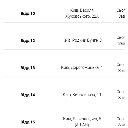
Київ, Василя
Сьогод
Відд 10
Жуковського, 22А
Завтр
Сьогод
Відд 12
Київ, Родини Бунге, 8
Завтр
Сьогод
Відд 13
Київ, Дорогожицька, 4
Завтр
Сьогод
Відд 14
Київ, Кибальчича, 11
Завтр
Київ, Берковецька, 6
Сьогод
Відд 15
(АШАН)
Завтр