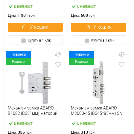
(BS60*85мм) з циліндром
матовий нікель 5 ключів
В наявності
В наявності
B100, протектором і
тех.пакування.без
ручками нікель
зв.планки
1 981
508
Ціна
Ціна
грн.
грн.
У кошик
У кошик
Купити в 1 клік
Купити в 1 клік
Новинка
Новинка
Радимо
Радимо
Механізм замка ABARO
Механізм замка ABARO
B1082 (BS51мм) матовий
M2000-45 (BS45*85мм) SN
нікель 5 ключів
матовий нікель
В наявності
В наявності
356
313
Ціна
Ціна
грн.
грн.