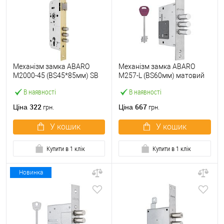
Механізм замка ABARO
Механізм замка ABARO
M2000-45 (BS45*85мм) SB
M257-L (BS60мм) матовий
латунь матова
нікель 5 ключів
В наявності
В наявності
322
667
Ціна
Ціна
грн.
грн.
У кошик
У кошик
Купити в 1 клік
Купити в 1 клік
Новинка