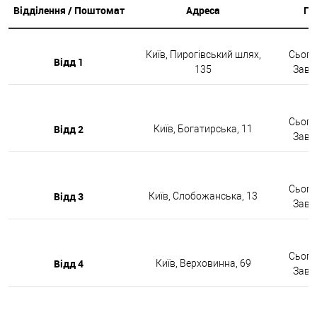
Відділення / Поштомат
Адреса
Гр
Київ, Пирогівський шлях,
Сьогод
Відд 1
135
Завтр
Сьогод
Відд 2
Київ, Богатирська, 11
Завтр
Сьогод
Відд 3
Київ, Слобожанська, 13
Завтр
Сьогод
Відд 4
Київ, Верховинна, 69
Завтр