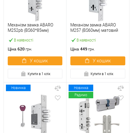
Механізм замка ABARO
Механізм замка ABARO
M252pb (BS60*85мм)
M257 (BS60мм) матовий
матовий нікель тех
нікель
В наявності
В наявності
пакування без зв.планки
620
449
Ціна
Ціна
грн.
грн.
У кошик
У кошик
Купити в 1 клік
Купити в 1 клік
Новинка
Новинка
Радимо