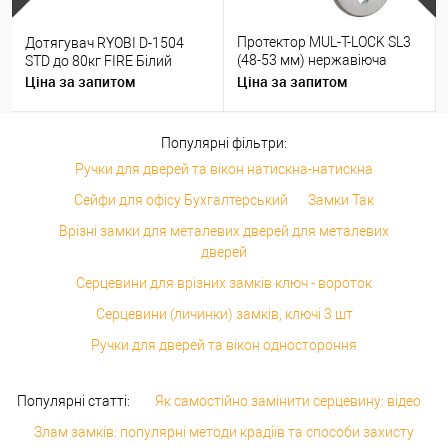
Протектор MUL-T-LOCK SL3
Дотягувач RYOBI D-1504
(48-53 мм) нержавіюча
STD до 80кг FIRE Білий
сталь
Ціна за запитом
Ціна за запитом
Популярні фільтри:
Ручки для дверей та вікон натискна-натискна
Сейфи для офісу Бухгалтерський
Замки Так
Врізні замки для металевих дверей для металевих
дверей
Серцевини для врізних замків ключ - вороток
Серцевини (личинки) замків, ключі 3 шт
Ручки для дверей та вікон одностороння
Популярні статті:
Як самостійно замінити серцевину: відео
Злам замків: популярні методи крадіїв та способи захисту