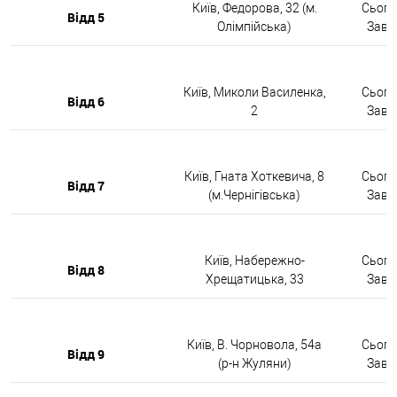
Київ, Федорова, 32 (м.
Сьогод
Відд 5
Олімпійська)
Завтр
Київ, Миколи Василенка,
Сьогод
Відд 6
2
Завтр
Київ, Гната Хоткевича, 8
Сьогод
Відд 7
(м.Чернігівська)
Завтр
Київ, Набережно-
Сьогод
Відд 8
Хрещатицька, 33
Завтр
Київ, В. Чорновола, 54а
Сьогод
Відд 9
(р-н Жуляни)
Завтр