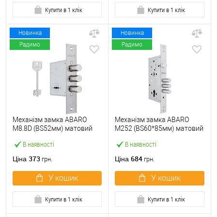
Купити в 1 клік
Купити в 1 клік
Новинка
Новинка
Радимо
Радимо
Механізм замка ABARO
Механізм замка ABARO
M8.8D (BS52мм) матовий
M252 (BS60*85мм) матовий
нікель 5 ключів
нікель
В наявності
В наявності
373
684
Ціна
Ціна
грн.
грн.
У кошик
У кошик
Купити в 1 клік
Купити в 1 клік