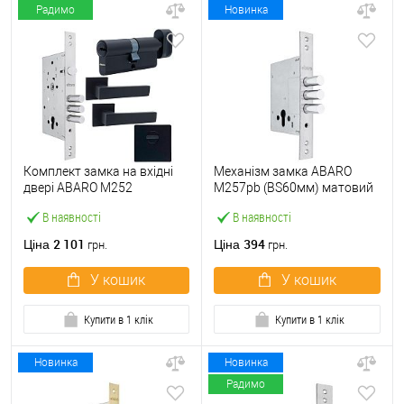
Радимо
Новинка
Комплект замка на вхідні
Механізм замка ABARO
двері ABARO M252
M257pb (BS60мм) матовий
(BS60*85мм) з циліндром,
нікель тех.пакування без зв.
В наявності
В наявності
ручками, протектором
планки
чорний
2 101
394
Ціна
Ціна
грн.
грн.
У кошик
У кошик
Купити в 1 клік
Купити в 1 клік
Новинка
Новинка
Радимо