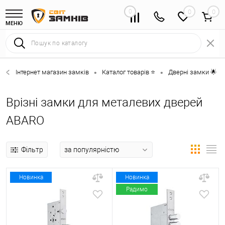
0
0
МЕНЮ
Інтернет магазин замків
Каталог товарів ⭐
Дверні замки 🌟
•
•
•
Врізні замки для металевих дверей
ABARO
Фільтр
Новинка
Новинка
Радимо