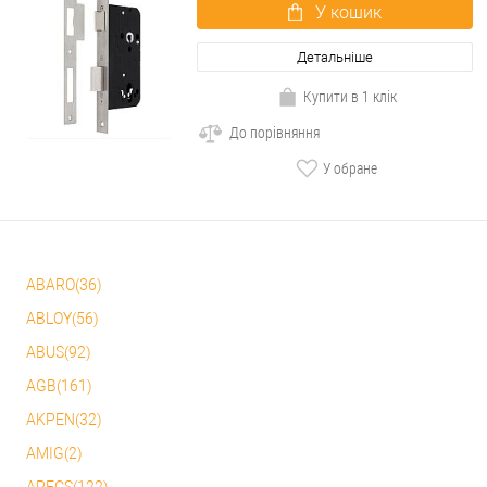
У кошик
Детальніше
Купити в 1 клік
До порівняння
У обране
ABARO(36)
ABLOY(56)
ABUS(92)
AGB(161)
AKPEN(32)
AMIG(2)