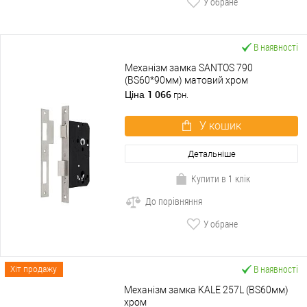
У обране
В наявності
Механізм замка SANTOS 790
(BS60*90мм) матовий хром
1 066
Ціна
грн.
У кошик
Детальніше
Купити в 1 клік
До порівняння
У обране
В наявності
Хіт продажу
Механізм замка KALE 257L (BS60мм)
хром