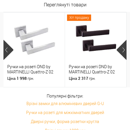
Переглянуті товари
Хіт продажу
Ручки на розеті DND by
Ручки на розеті DND by
MARTINELLI Quattro-Z 02
MARTINELLI Quattro-Z 02
ZCS матовий хром
ZNE чорний
1 998
2 317
Ціна
Ціна
грн.
грн.
Популярні фільтри:
Врізні замки для алюмінієвих дверей G-U
Ручки на розеті для міжкімнатних дверей
Дверні ручки, форма розетки кругла