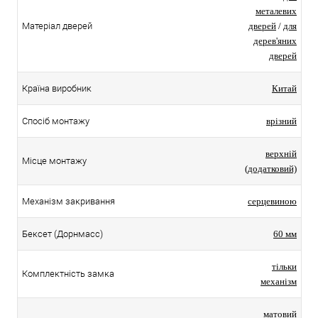
металевих
Матеріал дверей
дверей
/
для
дерев'яних
дверей
Країна виробник
Китай
Спосіб монтажу
врізний
верхній
Місце монтажу
(додатковий)
Механізм закривання
серцевиною
Бексет (Дорнмасс)
60 мм
тільки
Комплектність замка
механізм
матовий