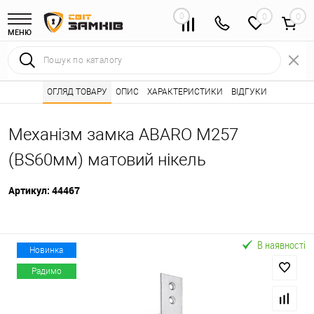
0
0
МЕНЮ
Інтернет магазин замків
ОГЛЯД ТОВАРУ
ОПИС
Каталог товарів ⭐
ХАРАКТЕРИСТИКИ
ВІДГУКИ
Дверні замки 🌟
•
•
•
Механізм замка ABARO M257
(BS60мм) матовий нікель
Артикул:
44467
В наявності
Новинка
Радимо