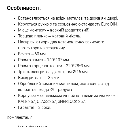
Особливості:
Встановлюється на вхідні металеві та дерев’яні двері.
Керується ручкою та серцевиною стандарту Euro DIN.
Місце монтажу – верхній (додатковий).
Торцева планка – матовий нікель.
Наскрізні отвори для встановлення захисного
протектора на серцевину.
Бексет – 60 мм.
Розмір замка – 140*107 мм.
Розмір торцевої планки – 220*28*3 мм.
Три сталеві ригелі діаметром Ø 16 мм.
Вихід ригелів — 35 мм.
Оброблений зимовим мастилом, яке захищає від
корозії та іржі до -20 градусів.
Корпус замка взаємозамінний із іншими замками серії:
KALE 257, CLASS 257, SHERLOCK 257.
Гарантія – 3 роки.
Комплектація: