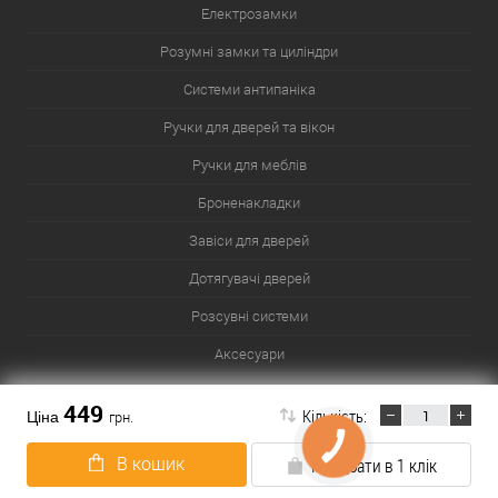
Електрозамки
Розумні замки та циліндри
Системи антипаніка
Ручки для дверей та вікон
Ручки для меблів
Броненакладки
Завіси для дверей
Дотягувачі дверей
Розсувні системи
Аксесуари
Сейфи
449
Кількість:
Ціна
грн.
В кошик
Придбати в 1 клік
Карта сайту
Популярні товари
Популярні розділи
Список міст