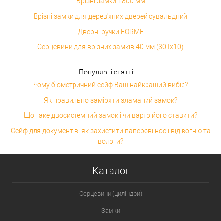
Врізні замки 1800 мм
Врізні замки для дерев'яних дверей сувальдний
Дверні ручки FORME
Серцевини для врізних замків 40 мм (30Tx10)
Популярні статті:
Чому біометричний сейф Ваш найкращий вибір?
Як правильно заміряти зламаний замок?
Що таке двосистемний замок і чи варто його ставити?
Сейф для документів: як захистити паперові носії від вогню та
вологи?
Каталог
Серцевини (циліндри)
Замки