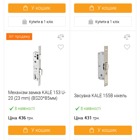
У кошик
У кошик
Купити в 1 клік
Купити в 1 клік
Хіт продажу
Механізм замка KALE 153 U-
Засувка KALE 155B нікель
20 (23 mm) (BS20*85мм)
хром
В наявності
В наявності
436
431
Ціна
Ціна
грн.
грн.
У кошик
У кошик