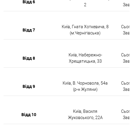
Відд 6
2
Завтр
Київ, Гната Хоткевича, 8
Сьогод
Відд 7
(м.Чернігівська)
Завтр
Київ, Набережно-
Сьогод
Відд 8
Хрещатицька, 33
Завтр
Київ, В. Чорновола, 54а
Сьогод
Відд 9
(р-н Жуляни)
Завтр
Київ, Василя
Сьогод
Відд 10
Жуковського, 22А
Завтр