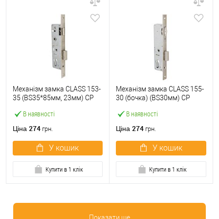
Механізм замка CLASS 153-
Механізм замка CLASS 155-
35 (BS35*85мм, 23мм) CP
30 (бочка) (BS30мм) CP
хром
хром
В наявності
В наявності
274
274
Ціна
Ціна
грн.
грн.
У кошик
У кошик
Купити в 1 клік
Купити в 1 клік
Показати ще