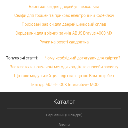
Барні завіси для дверей універсальна
Сейфи для грошей та прикрас електронний код+ключ
Приховані завіси для дверей цинковий сплав
Серцевини для врізних замків ABUS Bravus 4000 MX
Ручки на розеті квадратна
Популярні статті:
Чому необхідний дотягувач для хвіртки?
Злам замків: популярні методи крадіїв та способи захисту
Що таке модульний циліндр і навіщо він Вам потрібен
Циліндр MUL-T-LOCK Interactive+ MOD
Каталог
Серцевини (циліндри)
Замки