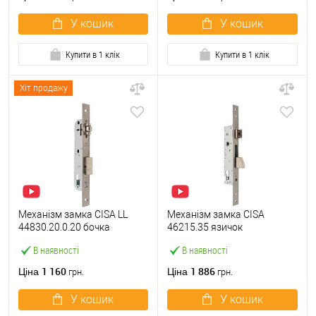
У кошик
У кошик
Купити в 1 клік
Купити в 1 клік
Хіт продажу
Механізм замка CISA LL
Механізм замка CISA
44830.20.0.20 бочка
46215.35 язичок
(BS20мм, 22 мм)
(BS35*85мм, 22 мм)
В наявності
В наявності
нержавіюча сталь
нержавіюча сталь
1 160
1 886
Ціна
Ціна
грн.
грн.
У кошик
У кошик