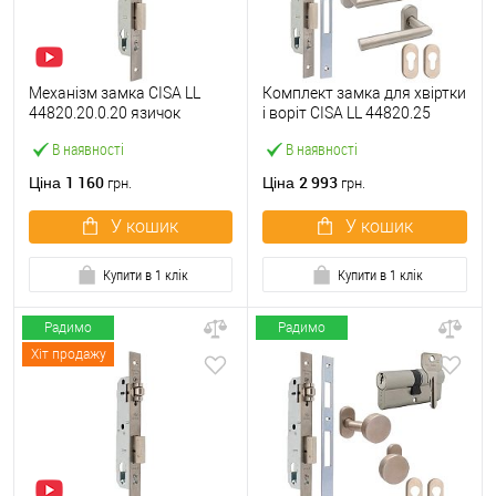
Механізм замка CISA LL
Комплект замка для хвіртки
44820.20.0.20 язичок
і воріт CISA LL 44820.25
(BS20*85мм, 22 мм)
(труба 40х40) з циліндром
В наявності
В наявності
нержавіюча сталь
C2000 60 мм та ручками
1 160
2 993
Ціна
Ціна
грн.
грн.
У кошик
У кошик
Купити в 1 клік
Купити в 1 клік
Радимо
Радимо
Хіт продажу