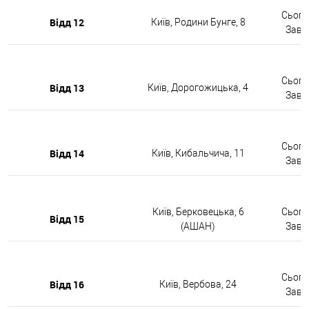
Сьогод
Відд 12
Київ, Родини Бунге, 8
Завтр
Сьогод
Відд 13
Київ, Дорогожицька, 4
Завтр
Сьогод
Відд 14
Київ, Кибальчича, 11
Завтр
Київ, Берковецька, 6
Сьогод
Відд 15
(АШАН)
Завтр
Сьогод
Відд 16
Київ, Вербова, 24
Завтр