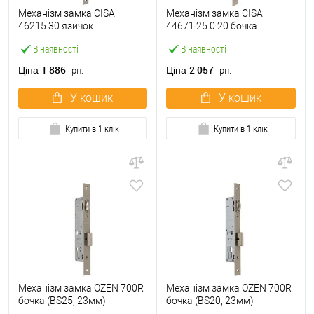
Механізм замка CISA
Механізм замка CISA
46215.30 язичок
44671.25.0.20 бочка
(BS30*85мм, 22 мм)
(BS25мм, 22 мм)
В наявності
В наявності
нержавіюча сталь
нержавіюча сталь
1 886
2 057
Ціна
Ціна
грн.
грн.
У кошик
У кошик
Купити в 1 клік
Купити в 1 клік
Механізм замка OZEN 700R
Механізм замка OZEN 700R
бочка (BS25, 23мм)
бочка (BS20, 23мм)