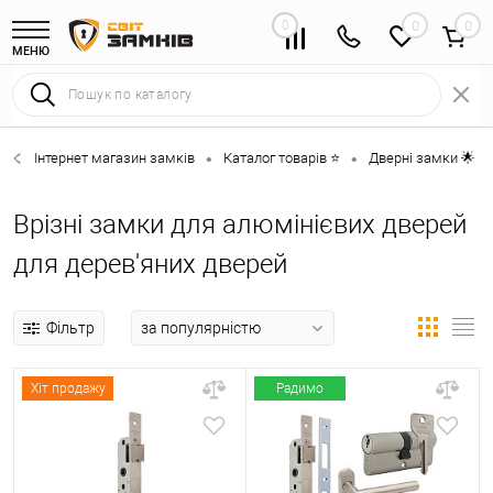
0
0
МЕНЮ
Інтернет магазин замків
Каталог товарів ⭐
Дверні замки 🌟
•
•
•
Врізні замки для алюмінієвих дверей
для дерев'яних дверей
Фільтр
Хіт продажу
Радимо