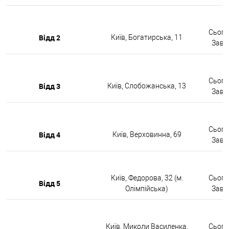
Сьогод
Відд 2
Київ, Богатирська, 11
Завтр
Сьогод
Відд 3
Київ, Слобожанська, 13
Завтр
Сьогод
Відд 4
Київ, Верховинна, 69
Завтр
Київ, Федорова, 32 (м.
Сьогод
Відд 5
Олімпійська)
Завтр
Київ, Миколи Василенка,
Сьогод