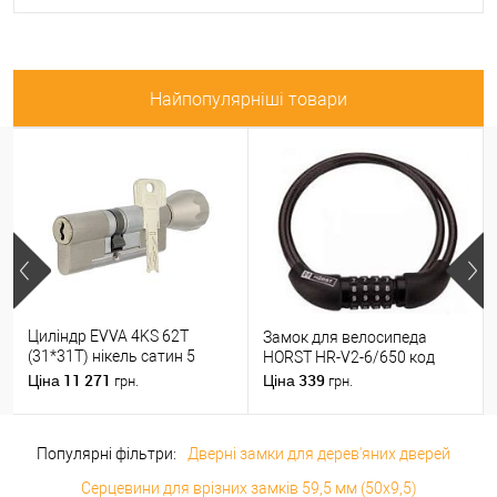
Найпопулярніші товари
Циліндр EVVA 4KS 62T
Замок для велосипеда
(31*31T) нікель сатин 5
HORST HR-V2-6/650 код
ключів
11 271
339
Ціна
Ціна
грн.
грн.
Популярні фільтри:
Дверні замки для дерев'яних дверей
Серцевини для врізних замків 59,5 мм (50x9,5)