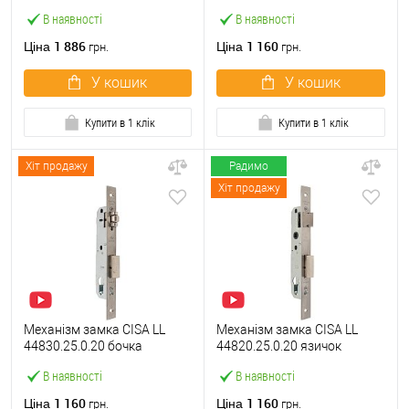
(BS25*85мм, 22 мм)
(BS35*85мм, 22 мм)
В наявності
В наявності
нержавіюча сталь
нержавіюча сталь
1 886
1 160
Ціна
Ціна
грн.
грн.
У кошик
У кошик
Купити в 1 клік
Купити в 1 клік
Хіт продажу
Радимо
Хіт продажу
Механізм замка CISA LL
Механізм замка CISA LL
44830.25.0.20 бочка
44820.25.0.20 язичок
(BS25мм, 22 мм)
(BS25*85мм, 22 мм)
В наявності
В наявності
нержавіюча сталь
нержавіюча сталь
1 160
1 160
Ціна
Ціна
грн.
грн.