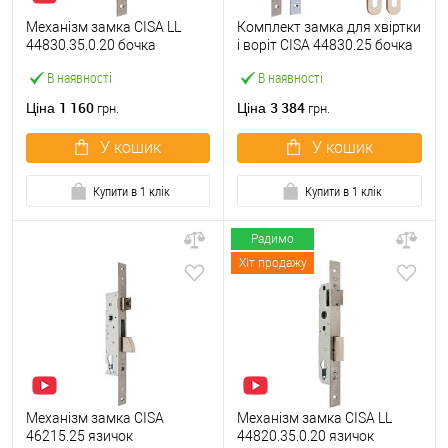
Механізм замка CISA LL
Комплект замка для хвіртки
44830.35.0.20 бочка
і воріт CISA 44830.25 бочка
(BS35мм, 22 мм)
(труба 40х40) з циліндром
В наявності
В наявності
нержавіюча сталь
60 мм та ручками
1 160
3 384
Ціна
Ціна
грн.
грн.
У кошик
У кошик
Купити в 1 клік
Купити в 1 клік
Радимо
Хіт продажу
Механізм замка CISA
Механізм замка CISA LL
46215.25 язичок
44820.35.0.20 язичок