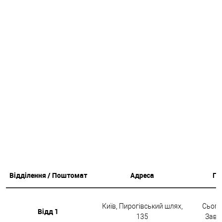
Відділення / Поштомат
Адреса
Гр
Київ, Пирогівський шлях,
Сьогод
Відд 1
135
Завтр