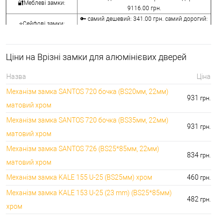
🔐Меблеві замки:
9116.00 грн.
🔑 самий дешевий: 341.00 грн. самий дорогий:
⭐Сейфові замки:
3848.00 грн.
🔑 самий дешевий: 1058.00 грн. самий дорогий:
🔐Кодові замки:
5113.00 грн.
Ціни на Врізні замки для алюмінієвих дверей
⭐Протипожежна
🔑 самий дешевий: 290.00 грн. самий дорогий:
фурнітура:
4045.00 грн.
Назва
Ціна
🔑 самий дешевий: 600.00 грн. самий дорогий:
🔐Замки для ролетів:
Механізм замка SANTOS 720 бочка (BS20мм, 22мм)
660.00 грн.
931
грн.
матовий хром
Механізм замка SANTOS 720 бочка (BS35мм, 22мм)
931
грн.
матовий хром
Механізм замка SANTOS 726 (BS25*85мм, 22мм)
834
грн.
матовий хром
Механізм замка KALE 155 U-25 (BS25мм) хром
460
грн.
Механізм замка KALE 153 U-25 (23 mm) (BS25*85мм)
482
грн.
хром