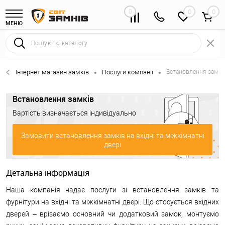
0
0
МЕНЮ
Інтернет магазин замків
Послуги компанії
Встановлення замкі
•
•
Встановлення замків
Вартість визначається індивідуально
Замовити встановлення замків на вхідні та міжкімнатні
двері
Детальна інформація
Наша компанія надає послуги зі встановлення замків та
фурнітури на вхідні та міжкімнатні двері. Що стосується вхідних
дверей – врізаємо основний чи додатковий замок, монтуємо