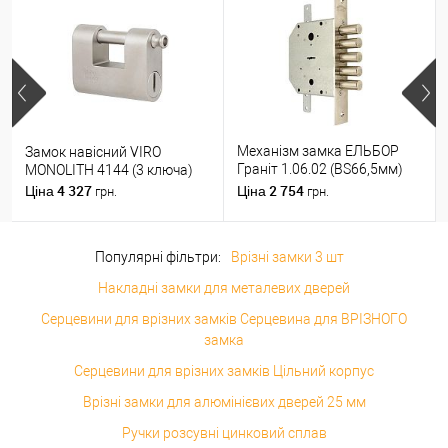
Механізм замка ЕЛЬБОР
Замок навісний VIRO
Граніт 1.06.02 (BS66,5мм)
MONOLITH 4144 (3 ключа)
(н)
4 327
2 754
Ціна
Ціна
грн.
грн.
Популярні фільтри:
Врізні замки 3 шт
Накладні замки для металевих дверей
Серцевини для врізних замків Серцевина для ВРІЗНОГО
замка
Серцевини для врізних замків Цільний корпус
Врізні замки для алюмінієвих дверей 25 мм
Ручки розсувні цинковий сплав