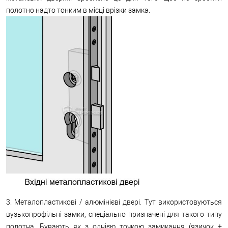
полотно надто тонким в місці врізки замка.
3. Металопластикові / алюмінієві двері. Тут використовуються
вузькопрофільні замки, спеціально призначені для такого типу
полотна. Бувають як з однією точкою замикання (язичок +