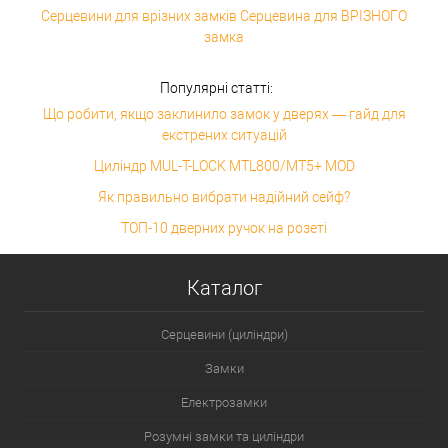
Серцевини для врізних замків Серцевина для ВРІЗНОГО
замка
Популярні статті:
Що робити, якщо заклинило замок у дверях — гайд для
екстрених ситуацій
Циліндр MUL-T-LOCK MTL800/MT5+ MOD
Як правильно вибрати надійний сейф?
ТОП-10 дверних ручок на розеті
Каталог
Серцевини (циліндри)
Замки
Електрозамки
Розумні замки та циліндри