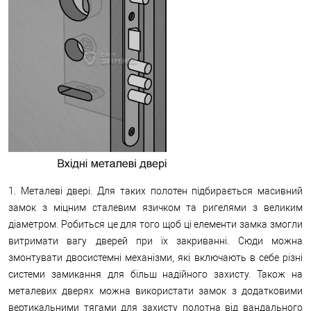
1. Металеві двері. Для таких полотен підбирається масивний
замок з міцним сталевим язичком та ригелями з великим
діаметром. Робиться це для того щоб ці елементи замка змогли
витримати вагу дверей при їх закриванні. Сюди можна
змонтувати двосистемні механізми, які включають в себе різні
системи замикання для більш надійного захисту. Також на
металевих дверях можна використати замок з додатковими
вертикальними тягами для захисту полотна від вандального