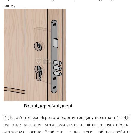
злому.
2. Дерев’яні двері. Через стандартну товщину полотна в 4 – 4,5
см, сюди монтуємо механізми дещо тонші по корпусу ніж на
металевих дверях. Зроблено це для того щоб не зробити