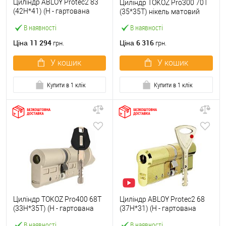
Циліндр ABLOY Protec2 83
Циліндр TOKOZ Pro300 70T
(42H*41) (H - гартована
(35*35T) нікель матовий
сторона) латунь
В наявності
В наявності
полірована
11 294
6 316
Ціна
Ціна
грн.
грн.
У кошик
У кошик
Купити в 1 клік
Купити в 1 клік
Циліндр TOKOZ Pro400 68T
Циліндр ABLOY Protec2 68
(33H*35T) (H - гартована
(37H*31) (H - гартована
сторона) нікель матовий
сторона) латунь
В наявності
В наявності