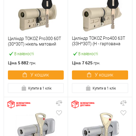
Циліндр TOKOZ Pro400 63T
Циліндр TOKOZ Pro300 60T
(33H*30T) (H - гартована
(30*30T) нікель матовий
сторона) нікель матовий
В наявності
В наявності
5 882
7 625
Ціна
Ціна
грн.
грн.
У кошик
У кошик
Купити в 1 клік
Купити в 1 клік