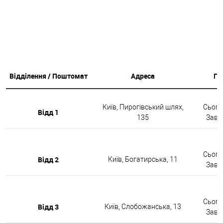
Відділення / Поштомат
Адреса
Гр
Київ, Пирогівський шлях,
Сьогод
Відд 1
135
Завтр
Сьогод
Відд 2
Київ, Богатирська, 11
Завтр
Сьогод
Відд 3
Київ, Слобожанська, 13
Завтр