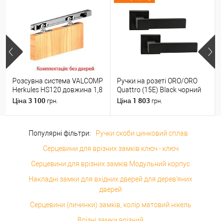
Розсувна система VALCOMP
Ручки на розеті ORO/ORO
Herkules HS120 довжина 1,8
Quattro (15E) Black чорний
м на 1 полотно вагою до
матовий
3 100
1 803
Ціна
Ціна
грн.
грн.
120 кг
Популярні фільтри:
Ручки скоби цинковий сплав
Серцевини для врізних замків ключ - ключ
Серцевини для врізних замків Модульний корпус
Накладні замки для вхідних дверей для дерев'яних
дверей
Серцевини (личинки) замків, колір матовий нікель
Врізні замки врізний