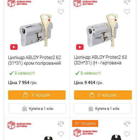
Циліндр ABLOY Protec2 63
Циліндр ABLOY Protec2 62
(32H*31) (H - гартована
(31*31) хром полірований
сторона) хром полірований
В наявності
В наявності
7 954
9 454
Ціна
Ціна
грн.
грн.
У кошик
У кошик
Купити в 1 клік
Купити в 1 клік
Хіт продажу