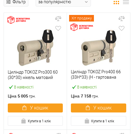
Фільтр
Хіт продажу
Циліндр TOKOZ Pro400 66
Циліндр TOKOZ Pro300 60
(33H*33) (H - гартована
(30*30) нікель матовий
сторона) нікель матовий
В наявності
В наявності
5 005
7 158
Ціна
Ціна
грн.
грн.
У кошик
У кошик
Купити в 1 клік
Купити в 1 клік