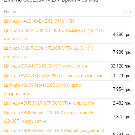
396000.00 грн.
🔑 самий дешевий: 1050.00 грн. самий дорогий:
🔐Домофони:
Назва
Ціна
11100.00 грн.
Циліндр KALE 164BNE 62 (31*31) SN
⭐Сигналізація AJAX:
🔑 самий дешевий: грн. самий дорогий: грн.
Циліндр MUL-T-LOCK MTL400/ClassicPRO 62 (31*31)
4 286
грн.
нікель сатин
Циліндр MUL-T-LOCK MTL800/MT5+ 62 (31*31)
7 986
грн.
нікель сатин
Циліндр EVVA MCS 62 (31*31) нікель сатин
32 128
грн.
Циліндр EVVA 4KS 62 (31*31) нікель сатин 5 ключів
11 271
грн.
Циліндр ABLOY Protec2 62 (31*31) хром
7 954
грн.
полірований
Циліндр ABUS X12R 60T (30*30T) нікель_сатин
2 482
грн.
Циліндр ABUS Bravus 4000 MX (модульний) 60T
7 375
грн.
(30*30T) нікель сатин
Циліндр ABUS Bravus 3500 MX Magnet (модульний)
8 791
грн.