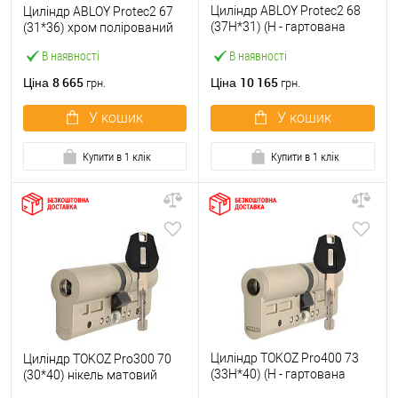
Циліндр ABLOY Protec2 68
Циліндр ABLOY Protec2 67
(37H*31) (H - гартована
(31*36) хром полірований
сторона) хром полірований
В наявності
В наявності
8 665
10 165
Ціна
Ціна
грн.
грн.
У кошик
У кошик
Купити в 1 клік
Купити в 1 клік
Циліндр TOKOZ Pro400 73
Циліндр TOKOZ Pro300 70
(33H*40) (H - гартована
(30*40) нікель матовий
сторона) нікель матовий