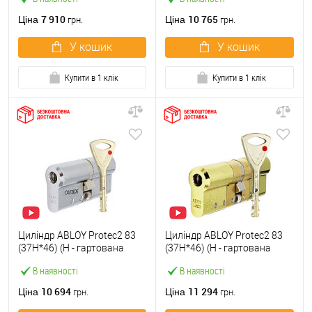
полірована
7 910
10 765
Ціна
Ціна
грн.
грн.
У кошик
У кошик
Купити в 1 клік
Купити в 1 клік
Циліндр ABLOY Protec2 83
Циліндр ABLOY Protec2 83
(37H*46) (H - гартована
(37H*46) (H - гартована
сторона) хром полірований
сторона) латунь
В наявності
В наявності
полірована
10 694
11 294
Ціна
Ціна
грн.
грн.