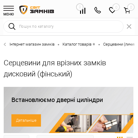
0
0
МЕНЮ
Інтернет магазин замків
Каталог товарів ⭐
Серцевини (личинк
•
•
Серцевини для врізних замків
дисковий (фінський)
Встановлюємо дверні циліндри
Детальніше