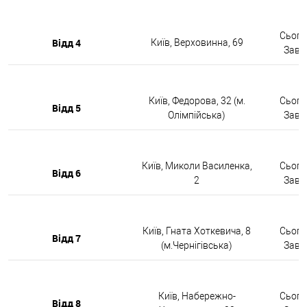
Сьогод
Відд 4
Київ, Верховинна, 69
Завтр
Київ, Федорова, 32 (м.
Сьогод
Відд 5
Олімпійська)
Завтр
Київ, Миколи Василенка,
Сьогод
Відд 6
2
Завтр
Київ, Гната Хоткевича, 8
Сьогод
Відд 7
(м.Чернігівська)
Завтр
Київ, Набережно-
Сьогод
Відд 8