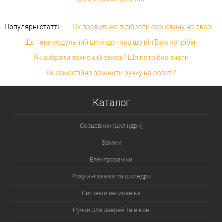
Популярні статті:
Як правильно підібрати серцевину на двері
Що таке модульний циліндр і навіщо він Вам потрібен
Як вибрати захисний замок? Що потрібно знати
Як самостійно замінити ручку на розеті?
Каталог
Серцевини (циліндри)
Замки
Електрозамки
Розумні замки та циліндри
Системи антипаніка
Ручки для дверей та вікон