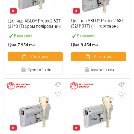
Циліндр ABLOY Protec2 63T
Циліндр ABLOY Protec2 62T
(32H*31T) (H - гартована
(31*31T) хром полірований
сторона) хром полірований
В наявності
В наявності
7 954
9 454
Ціна
Ціна
грн.
грн.
У кошик
У кошик
Купити в 1 клік
Купити в 1 клік