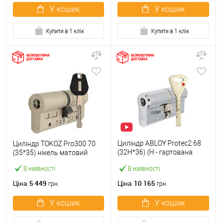
У кошик
У кошик
Купити в 1 клік
Купити в 1 клік
Циліндр ABLOY Protec2 68
Циліндр TOKOZ Pro300 70
(32H*36) (H - гартована
(35*35) нікель матовий
сторона) хром полірований
В наявності
В наявності
5 449
10 165
Ціна
Ціна
грн.
грн.
У кошик
У кошик