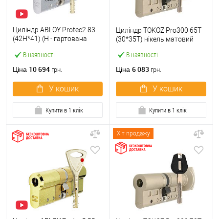
Циліндр ABLOY Protec2 83
Циліндр TOKOZ Pro300 65T
(42H*41) (H - гартована
(30*35T) нікель матовий
сторона) хром полірований
В наявності
В наявності
10 694
6 083
Ціна
Ціна
грн.
грн.
У кошик
У кошик
Купити в 1 клік
Купити в 1 клік
Хіт продажу