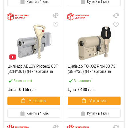
Купити в 1 клік
Купити в 1 клік
Циліндр ABLOY Protec2 68T
Циліндр TOKOZ Pro400 73
(32H*36T) (H - гартована
(38H*35) (H - гартована
сторона) хром полірований
сторона) нікель матовий
В наявності
В наявності
10 165
7 480
Ціна
Ціна
грн.
грн.
У кошик
У кошик
Купити в 1 клік
Купити в 1 клік