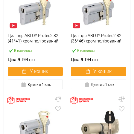
Циліндр ABLOY Protec2 82
Циліндр ABLOY Protec2 82
(41*41) хром полірований
(36*46) хром полірований
В наявності
В наявності
9 194
9 194
Ціна
Ціна
грн.
грн.
У кошик
У кошик
Купити в 1 клік
Купити в 1 клік