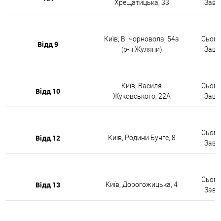
Хрещатицька, 33
Завтр
Київ, В. Чорновола, 54а
Сьогод
Відд 9
(р-н Жуляни)
Завтр
Київ, Василя
Сьогод
Відд 10
Жуковського, 22А
Завтр
Сьогод
Відд 12
Київ, Родини Бунге, 8
Завтр
Сьогод
Відд 13
Київ, Дорогожицька, 4
Завтр