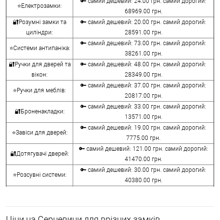
🔑 самий дешевий: 24.00 грн. самий дорогий:
⭐Електрозамки:
68969.00 грн.
🔐Розумні замки та
🔑 самий дешевий: 20.00 грн. самий дорогий:
циліндри:
28591.00 грн.
🔑 самий дешевий: 73.00 грн. самий дорогий:
⭐Системи антипаніка:
38261.00 грн.
🔐Ручки для дверей та
🔑 самий дешевий: 48.00 грн. самий дорогий:
вікон:
28349.00 грн.
🔑 самий дешевий: 37.00 грн. самий дорогий:
⭐Ручки для меблів:
20817.00 грн.
🔑 самий дешевий: 33.00 грн. самий дорогий:
🔐Броненакладки:
13571.00 грн.
🔑 самий дешевий: 19.00 грн. самий дорогий:
⭐Завіси для дверей:
7775.00 грн.
🔑 самий дешевий: 121.00 грн. самий дорогий:
🔐Дотягувачі дверей:
41470.00 грн.
🔑 самий дешевий: 30.00 грн. самий дорогий:
⭐Розсувні системи:
40380.00 грн.
🔑 самий дешевий: 15.00 грн. самий дорогий:
🔐Аксесуари:
8645.00 грн.
🔑 самий дешевий: 780.00 грн. самий дорогий:
⭐Сейфи:
Ціни на Серцевини для врізних замків