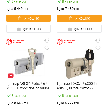
В наявності
В наявності
5 449
7 480
Ціна
Ціна
грн.
грн.
У кошик
У кошик
Купити в 1 клік
Купити в 1 клік
Циліндр ABLOY Protec2 67T
Циліндр TOKOZ Pro300 65
(31*36T) хром полірований
(30*35) нікель матовий
В наявності
В наявності
8 665
5 227
Ціна
Ціна
грн.
грн.