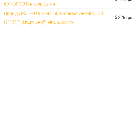
60T (30*30T) нікель сатин
Циліндр MUL-T-LOCK MTL600/Interactive+ MOD 62T
5 228
грн.
(31*31T) (модульний) нікель_сатин