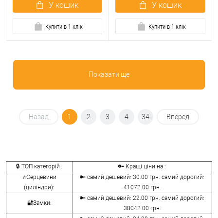
У кошик
У кошик
Купити в 1 клік
Купити в 1 клік
Показати ще
Назад
1
2
3
4
34
Вперед
🔒 ТОП категорій :
🔑 Кращі ціни на :
⭐Серцевини
🔑 самий дешевий: 30.00 грн. самий дорогий:
(циліндри):
41072.00 грн.
🔑 самий дешевий: 22.00 грн. самий дорогий:
🔐Замки:
38042.00 грн.