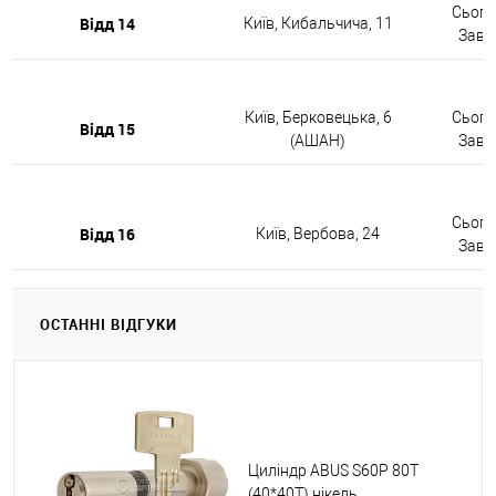
Сьогод
Відд 14
Київ, Кибальчича, 11
Завтр
Київ, Берковецька, 6
Сьогод
Відд 15
(АШАН)
Завтр
Сьогод
Відд 16
Київ, Вербова, 24
Завтр
ОСТАННІ ВІДГУКИ
Циліндр ABUS S60P 80T
(40*40T) нікель