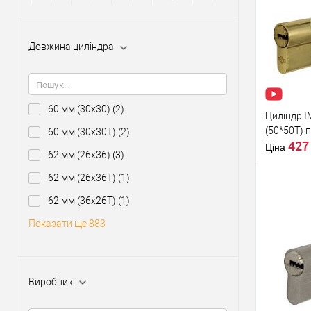
Купити
Довжина циліндра
У о
Виробник
60 мм (30x30)
(2)
Циліндр I
Рівень захи
(50*50T) 
60 мм (30x30T)
(2)
Модель
42
серцевини
Ціна
62 мм (26x36)
(3)
Тип товару
62 мм (26x36T)
(1)
62 мм (36x26T)
(1)
Тип ключа
Показати ще 883
Купити
У о
Виробник