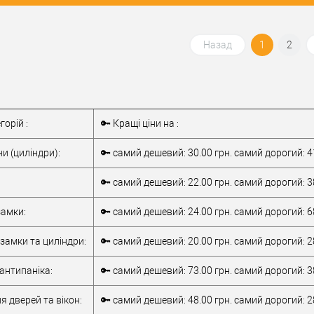
 в 1 клік
До
Купити в 1 клік
До
порівняння
порівняння
Назад
1
2
бране
У обране
IMPERIAL
Виробник
IMPERIAL
Мінімальний
Мінімальний
горій :
🔑 Кращі ціни на :
сту
★☆☆☆☆
Рівень захисту
★☆☆☆☆
Модель
и (циліндри):
🔑 самий дешевий: 30.00 грн. самий дорогий: 4
IMPERIAL
серцевини
IMPERIAL
Серцевина для
Серцевина для
🔑 самий дешевий: 22.00 грн. самий дорогий: 3
ВРІЗНОГО замка
Тип товару
ВРІЗНОГО замка
профільний
профільний
амки:
🔑 самий дешевий: 24.00 грн. самий дорогий: 6
(лазерний)
Тип ключа
(лазерний)
замки та циліндри:
🔑 самий дешевий: 20.00 грн. самий дорогий: 2
антипаніка:
🔑 самий дешевий: 73.00 грн. самий дорогий: 3
я дверей та вікон:
🔑 самий дешевий: 48.00 грн. самий дорогий: 2