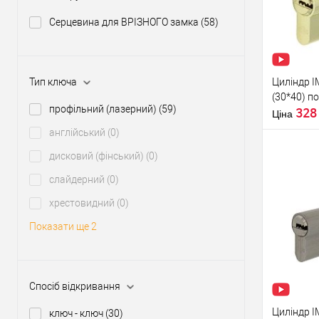
У о
Серцевина для ВРІЗНОГО замка
(58)
Виробник
Циліндр I
Тип ключа
Рівень захи
(30*40) п
Модель
профільний (лазерний)
(59)
32
серцевини
Ціна
англійський
(0)
Тип товару
дисковий (фінський)
(0)
Тип ключа
слайдерний
(0)
хрестовидний
(0)
Купити
Показати ще 2
У о
Виробник
Спосіб відкривання
Циліндр I
ключ - ключ
(30)
Рівень захи