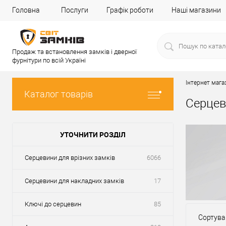
Головна
Послуги
Графік роботи
Наші магазини
Продаж та встановлення замків і дверної
фурнітури по всій Україні
Інтернет мага
Каталог товарів
Серцев
УТОЧНИТИ РОЗДІЛ
Серцевини для врізних замків
6066
Серцевини для накладних замків
17
Ключі до серцевин
85
Сортува