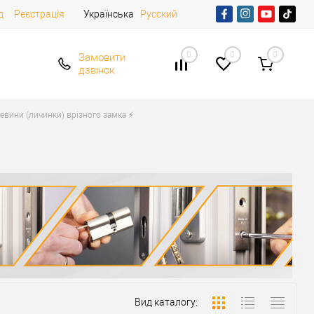
д
Реєстрація
Українська
Русский
0
0
0
Замовити
дзвінок
евини (личинки) врізного замка ⚡️
Вид каталогу: