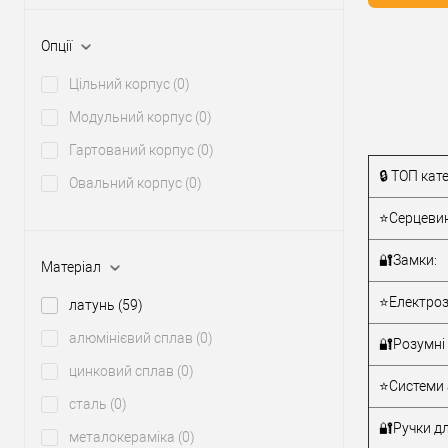
Купити
Опції
Цільний корпус
(0)
У о
Модульний корпус
(0)
Виробник
Гартований корпус
(0)
🔒 ТОП кате
Овальний корпус
(0)
Рівень захи
Модель
⭐Серцевин
серцевини
🔐Замки:
Матеріал
Тип товару
⭐Електроз
латунь
(59)
Тип ключа
алюмінієвий сплав
(0)
🔐Розумні 
цинковий сплав
(0)
⭐Системи 
сталь
(0)
🔐Ручки дл
металокераміка
(0)