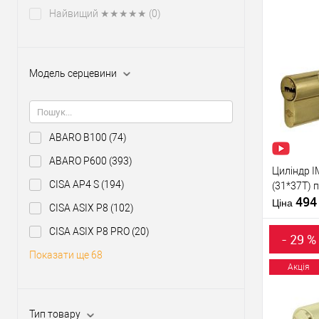
Тип товару
Найвищий ★★★★★
(0)
Тип ключа
Купити
Модель серцевини
У о
ABARO B100
(74)
Виробник
ABARO P600
(393)
Циліндр I
Рівень захи
CISA AP4 S
(194)
(31*37T) 
Модель
49
серцевини
Ціна
CISA ASIX P8
(102)
CISA ASIX P8 PRO
(20)
Тип товару
- 29 %
Показати ще 68
Тип ключа
Акція
Купити
Тип товару