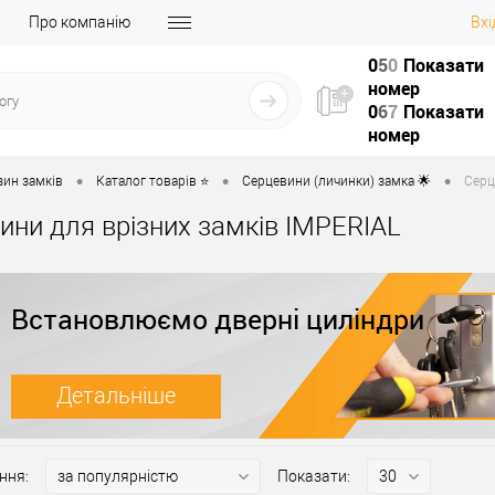
Про компанію
Вхі
0
5
0
Показати
номер
0
6
7
Показати
номер
•
•
•
зин замків
Каталог товарів ⭐
Серцевини (личинки) замка 🌟
Серц
ини для врізних замків IMPERIAL
Встановлюємо дверні циліндри
Детальніше
ння:
Показати: