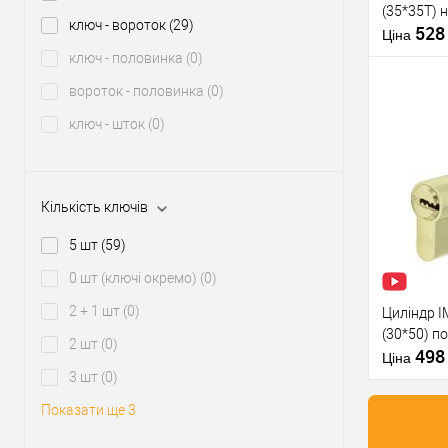
(35*35T) 
Модель
ключ - вороток
(29)
52
серцевини
Ціна
ключ - половинка
(0)
Тип товару
вороток - половинка
(0)
Тип ключа
ключ - шток
(0)
Купити
Кількість ключів
У о
5 шт
(59)
Виробник
0 шт (ключі окремо)
(0)
2 + 1 шт
(0)
Циліндр I
Рівень захи
(30*50) п
Модель
2 шт
(0)
49
серцевини
Ціна
3 шт
(0)
Тип товару
Показати ще 3
Тип ключа