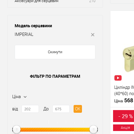
Аксесуари для серцевин
210
Модель серцевини
IMPERIAL
Скинути
ФІЛЬТР ПО ПАРАМЕТРАМ
Циліндр I
(40*60) п
Ціна
56
Ціна
від
До
OK
- 29 %
Акція