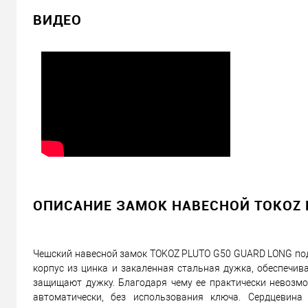
2 895
Цена
грн.
ВИДЕО
Кол-во:
В корзину
Можем установить этот т
Доставка
«Новой Почтой» по Украине
Самовывоз
ОПИСАНИЕ ЗАМОК НАВЕСНОЙ TOKOZ P
Минимальная сумма заказа 400 грн
Доставка наложенным платежом от 400 грн
Чешский навесной замок TOKOZ PLUTO G50 GUARD LONG подо
корпус из цинка и закаленная стальная дужка, обеспечив
защищают дужку. Благодаря чему ее практически невозмо
Отправить ссылку другу
автоматически, без использования ключа. Сердцевина