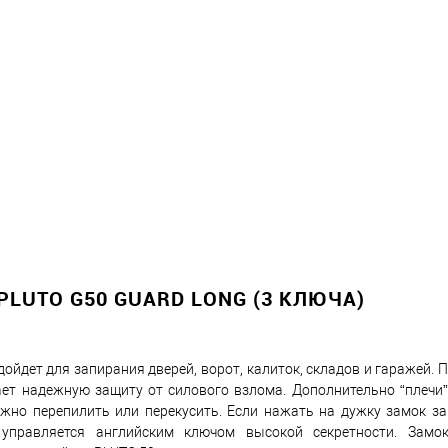
Снизим ц
Купить в 1 клик
овар. Подробности спрашивайте у менеджера.
Оплата
LUTO G50 GUARD LONG (3 КЛЮЧА)
йдет для запирания дверей, ворот, калиток, складов и гаражей. 
ает надежную защиту от силового взлома. Дополнительно “плечи”
жно перепилить или перекусить. Если нажать на дужку замок за
 управляется английским ключом высокой секретности. Замо