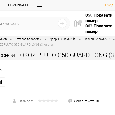
О компании
Вход
0
5
0
Показати
номер
0
6
7
Показати
номер
•
•
•
•
амков
Каталог товаров ⭐
Дверные замки 🌟
Навесные замки ⚡️
OZ PLUTO G50 GUARD LONG (3 ключа)
есной TOKOZ PLUTO G50 GUARD LONG (3
Отзывов: 0
Добавить отзыв