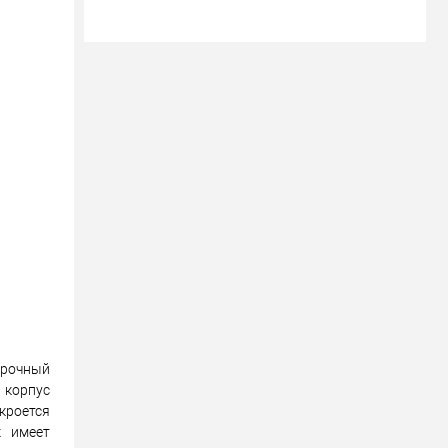
ену!
Прочный
 корпус
кроется
к имеет