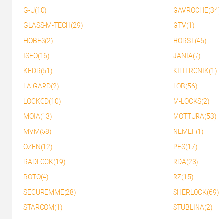
G-U(10)
GAVROCHE(34
GLASS-M-TECH(29)
GTV(1)
HOBES(2)
HORST(45)
ISEO(16)
JANIA(7)
KEDR(51)
KILITRONIK(1)
LA GARD(2)
LOB(56)
LOCKOD(10)
M-LOCKS(2)
MOIA(13)
MOTTURA(53)
MVM(58)
NEMEF(1)
OZEN(12)
PES(17)
RADLOCK(19)
RDA(23)
ROTO(4)
RZ(15)
SECUREMME(28)
SHERLOCK(69)
STARCOM(1)
STUBLINA(2)