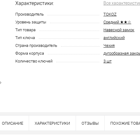
Характеристики:
Все характеристи
Производитель
TOKOZ
Уровень защиты
Средний ★★☆
Тип товара
Навесной замок
Тип ключа
английский
Страна производитель
Чехия
Форма корпуса
дугообразная закр
Количество ключей
3 шт
ОПИСАНИЕ
ХАРАКТЕРИСТИКИ
ОТЗЫВЫ
ПОХОЖИЕ ТОВ
Наличие в розничных магазинах уточн
Нашли деше