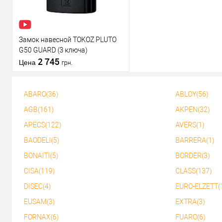
Замок навесной TOKOZ PLUTO
G50 GUARD (3 ключа)
2 745
Цена
грн.
ABARO(36)
ABLOY(56)
В корзину
AGB(161)
AKPEN(32)
APECS(122)
AVERS(1)
Купить в 1
К
клик
сравнению
BAODELI(5)
BARRERA(1)
В избранное
BONAITI(5)
BORDER(3)
CISA(119)
CLASS(137)
DISEC(4)
EURO-ELZETT(
EUSAM(3)
EXTRA(3)
FORNAX(6)
FUARO(6)