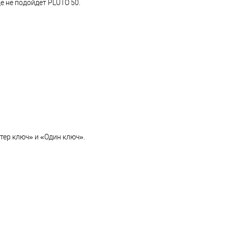
е не подойдет PLUTO 50.
ер ключ» и «Один ключ».