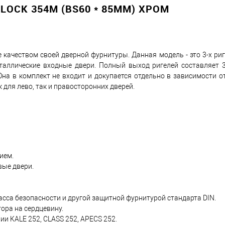
OCK 354M (BS60 * 85ММ) ХРОМ
овар. Подробности спрашивайте у менеджера.
 качеством своей дверной фурнитуры. Данная модель - это 3-х ри
таллические входные двери. Полный выход ригелей составляет 3
Оплата
Она в комплект не входит и докупается отдельно в зависимости о
 для лево, так и правосторонних дверей.
ием.
вые двери.
асса безопасности и другой защитной фурнитурой стандарта DIN.
ора на сердцевину.
и KALE 252, CLASS 252, APECS 252.