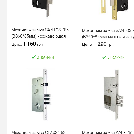
Механизм замка SANTOS 785
Механизм замка SANTOS 
(BS60*85мм) нержавеющая
(BS60*85мм) матовая лат
сталь
1 160
1 290
Цена
Цена
грн.
грн.
В наличии
В наличии
В корзину
В корзину
Купить в 1
К
Купить в 1
К
клик
сравнению
клик
срав
В избранное
В избранное
Механизм замка CLASS 252L
Механизм замка KALE 252