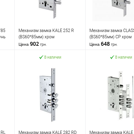
785
Механизм замка KALE 252 R
Механизм замка CLAS
унь
(BS60*85мм) хром
(BS60*85мм) CP хром
902
648
Цена
Цена
грн.
грн.
В наличии
В наличии
В корзину
В корзину
Купить в 1
К
Купить в 1
К
нению
клик
сравнению
клик
с
В избранное
В избранное
 RL
Механизм замка KALE 282 RD
Механизм замка KALE