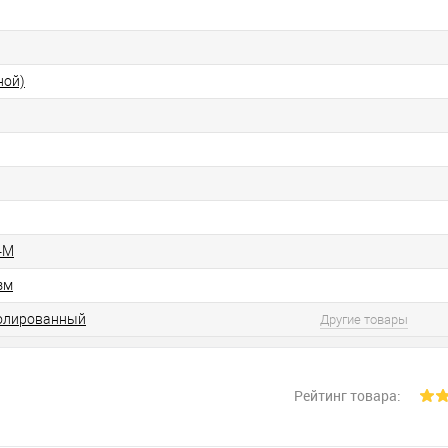
ной)
4M
зм
полированный
Другие товары
Рейтинг товара: