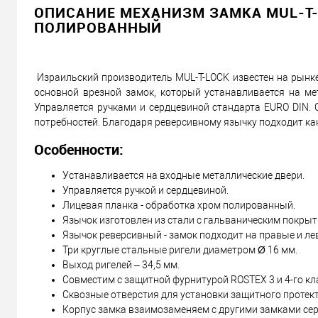
ОПИСАНИЕ МЕХАНИЗМ ЗАМКА MUL-T-L
Запросить цену
ПОЛИРОВАННЫЙ
Можем установить этот т
Израильский производитель MUL-T-LOCK известен на рынке
основной врезной замок, который устанавливается на ме
Доставка
Управляется ручками и сердцевиной стандарта EURO DIN. 
потребностей. Благодаря реверсивному язычку подходит как
«Новой Почтой» по Украине
Особенности:
Самовывоз
Устанавливается на входные металлические двери.
Минимальная сумма заказа 400 грн
Управляется ручкой и сердцевиной.
Доставка наложенным платежом от 400 грн
Лицевая планка - обработка хром полированный.
Язычок изготовлен из стали с гальваническим покрыт
Язычок реверсивный - замок подходит на правые и ле
Три круглые стальные ригели диаметром Ø 16 мм.
Отправить ссылку другу
Выход ригелей – 34,5 мм.
Совместим с защитной фурнитурой ROSTEX 3 и 4-го кл
Сквозные отверстия для установки защитного протект
Корпус замка взаимозаменяем с другими замками сери