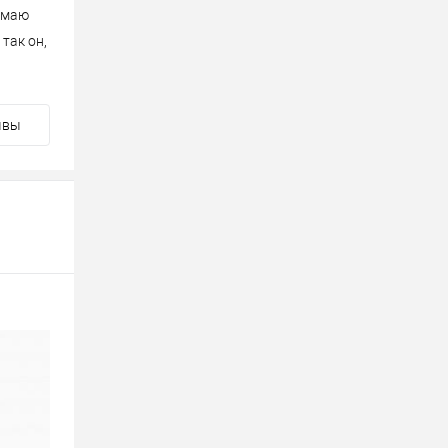
нимаю
 так он,
ывы