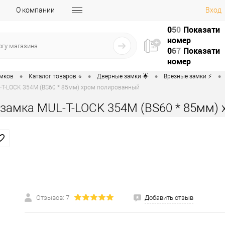
О компании
Вход
0
5
0
Показати
номер
0
6
7
Показати
номер
•
•
•
•
амков
Каталог товаров ⭐
Дверные замки 🌟
Врезные замки ⚡️
-T-LOCK 354M (BS60 * 85мм) хром полированный
замка MUL-T-LOCK 354M (BS60 * 85мм)
Отзывов: 7
Добавить отзыв