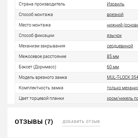
Страна производитель
Израиль
Способ монтажа
врезной
Место монтажа
нижний (основ
Способ фиксации
язычок
Механизм закрывания
сердцевиной
Межосевое расстояние
85 мм
Бэксет (Дорнмасс)
60 мм
Модель врезного замка
MUL-T-LOCK 35
Комплектность замка
только механи
Цвет торцевой планки
хром/никель 
ОТЗЫВЫ (7)
ДОБАВИТЬ ОТЗЫВ