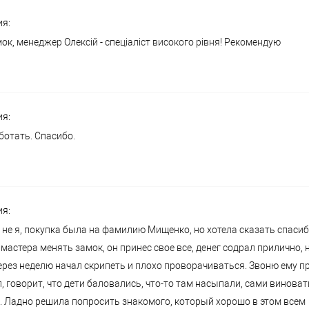
ия:
ок, менеджер Олексій - спеціаліст високого рівня! Рекомендую
ия:
ботать. Спасибо.
ия:
 не я, покупка была на фамилию Мищенко, но хотела сказать спаси
мастера менять замок, он принес свое все, денег содрал прилично, 
ерез неделю начал скрипеть и плохо проворачиваться. Звоню ему п
, говорит, что дети баловались, что-то там насыпали, сами виноват
. Ладно решила попросить знакомого, который хорошо в этом всем