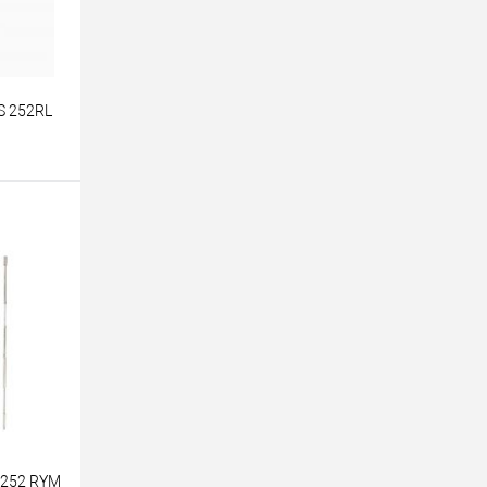
S 252RL
равнению
 252 RYM