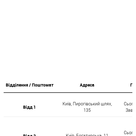
Відділення / Поштомат
Адреса
Гр
Київ, Пирогівський шлях,
Сьогод
Відд 1
135
Завтр
Сьогод
Відд 2
Київ, Богатирська, 11