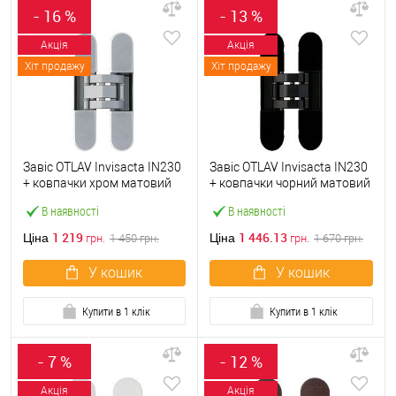
- 16 %
- 13 %
Акція
Акція
Хіт продажу
Хіт продажу
Завіс OTLAV Invisacta IN230
Завіс OTLAV Invisacta IN230
+ ковпачки хром матовий
+ ковпачки чорний матовий
В наявності
В наявності
1 219
1 446.13
Ціна
Ціна
грн.
1 450
грн.
грн.
1 670
грн.
У кошик
У кошик
Купити в 1 клік
Купити в 1 клік
- 7 %
- 12 %
Акція
Акція