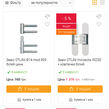
Фільтр
- 5 %
Акція
Хіт продажу
Завіс OTLAV Ф14 mod.495
Завіс OTLAV Invisacta IN230
білий цинк
+ ковпачки білий
В наявності
В наявності
160
1 376
Ціна
Ціна
грн.
грн.
1 450
грн.
У кошик
У кошик
Купити в 1 клік
Купити в 1 клік