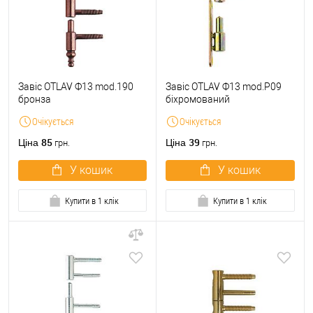
Завіс OTLAV Ф13 mod.190
Завіс OTLAV Ф13 mod.P09
бронза
біхромований
Очікується
Очікується
85
39
Ціна
Ціна
грн.
грн.
У кошик
У кошик
Купити в 1 клік
Купити в 1 клік