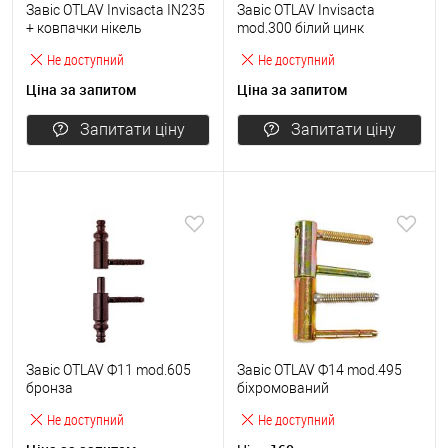
Завіс OTLAV Invisacta IN235
Завіс OTLAV Invisacta
+ ковпачки нікель
mod.300 білий цинк
Не доступний
Не доступний
Ціна за запитом
Ціна за запитом
Запитати ціну
Запитати ціну
Завіс OTLAV Ф11 mod.605
Завіс OTLAV Ф14 mod.495
бронза
біхромований
Не доступний
Не доступний