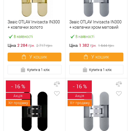
Завіс OTLAV Invisacta IN300
Завіс OTLAV Invisacta IN300
+ ковпачки золото
+ ковпачки хром матовий
В наявності
В наявності
2 284
1 382
Ціна
Ціна
грн.
2 717
грн.
грн.
1 644
грн.
У кошик
У кошик
Купити в 1 клік
Купити в 1 клік
- 16 %
- 16 %
Акція
Акція
Хіт продажу
Хіт продажу