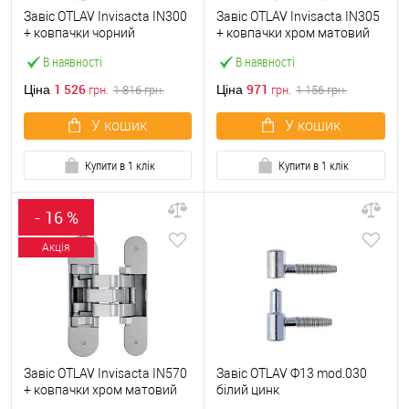
Завіс OTLAV Invisacta IN300
Завіс OTLAV Invisacta IN305
+ ковпачки чорний
+ ковпачки хром матовий
В наявності
В наявності
1 526
971
Ціна
Ціна
грн.
1 816
грн.
грн.
1 156
грн.
У кошик
У кошик
Купити в 1 клік
Купити в 1 клік
- 16 %
Акція
Завіс OTLAV Invisacta IN570
Завіс OTLAV Ф13 mod.030
+ ковпачки хром матовий
білий цинк