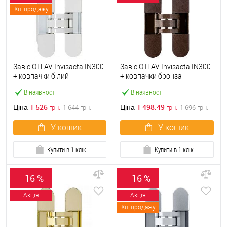
Хіт продажу
Завіс OTLAV Invisacta IN300
Завіс OTLAV Invisacta IN300
+ ковпачки білий
+ ковпачки бронза
В наявності
В наявності
1 526
1 498.49
Ціна
Ціна
грн.
1 644
грн.
грн.
1 696
грн.
У кошик
У кошик
Купити в 1 клік
Купити в 1 клік
- 16 %
- 16 %
Акція
Акція
Хіт продажу