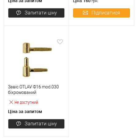
Ціна за запитом
160
Ціна
грн.
Запитати ціну
Підписатися
Завіс OTLAV Ф16 mod.030
біхромований
Не доступний
Ціна за запитом
Запитати ціну