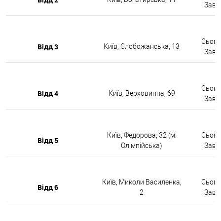
Завтр
Сьогод
Відд 3
Київ, Слобожанська, 13
Завтр
Сьогод
Відд 4
Київ, Верховинна, 69
Завтр
Київ, Федорова, 32 (м.
Сьогод
Відд 5
Олімпійська)
Завтр
Київ, Миколи Василенка,
Сьогод
Відд 6
2
Завтр