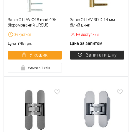
Завіс OTLAV Ф18 mod.495
Завіс OTLAV 3D D-14 мм
біхромований URSUS
білий цинк
Очікується
Не доступний
745
Ціна за запитом
Ціна
грн.
У кошик
Запитати ціну
Купити в 1 клік