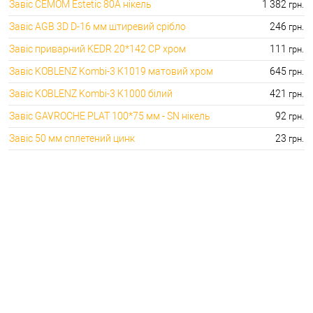
Завіс CEMOM Estetic 80A нікель
1 382
грн.
Завіс AGB 3D D-16 мм штиревий срібло
246
грн.
Завіс приварний KEDR 20*142 CP хром
111
грн.
Завіс KOBLENZ Kombi-3 K1019 матовий хром
645
грн.
Завіс KOBLENZ Kombi-3 K1000 білий
421
грн.
Завіс GAVROCHE PLAT 100*75 мм - SN нікель
92
грн.
Завіс 50 мм сплетений цинк
23
грн.