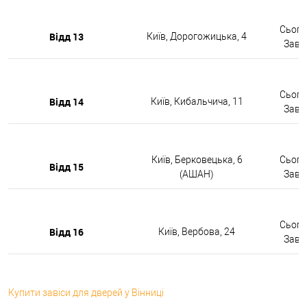
Сьогод
Відд 13
Київ, Дорогожицька, 4
Завтр
Сьогод
Відд 14
Київ, Кибальчича, 11
Завтр
Київ, Берковецька, 6
Сьогод
Відд 15
(АШАН)
Завтр
Сьогод
Відд 16
Київ, Вербова, 24
Завтр
Купити завіси для дверей у Вінниці