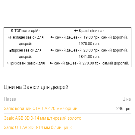
🔒 ТОП категорій :
🔑 Кращі ціни на :
⭐Накладні завіси для
🔑 самий дешевий: 19.00 грн. самий дорогий:
дверей:
1978.00 грн.
🔐Врізні завіси для
🔑 самий дешевий: 23.00 грн. самий дорогий:
дверей:
1841.00 грн.
⭐Приховані завіси для
🔑 самий дешевий: 270.00 грн. самий дорогий:
дверей:
5954.00 грн.
🔐Барні завіси для
🔑 самий дешевий: 726.00 грн. самий дорогий:
дверей:
7775.00 грн.
Ціни на Завіси для дверей
⭐Приварні завіси для
🔑 самий дешевий: 29.00 грн. самий дорогий:
дверей:
1758.00 грн.
Назва
Ціна
🔐Ковпачки на врізні
🔑 самий дешевий: 27.00 грн. самий дорогий:
Завіс кований СТРІЛА 420 мм чорний
246
грн.
завіси:
1796.00 грн.
Завіс AGB 3D D-14 мм штиревий золото
Завіс OTLAV 3D D-14 мм білий цинк