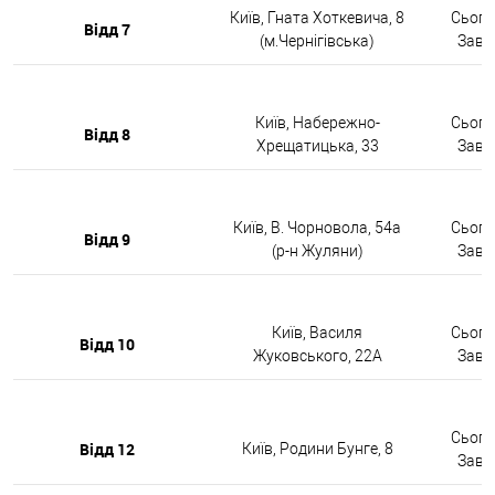
Київ, Гната Хоткевича, 8
Сьогод
Відд 7
(м.Чернігівська)
Завтр
Київ, Набережно-
Сьогод
Відд 8
Хрещатицька, 33
Завтр
Київ, В. Чорновола, 54а
Сьогод
Відд 9
(р-н Жуляни)
Завтр
Київ, Василя
Сьогод
Відд 10
Жуковського, 22А
Завтр
Сьогод
Відд 12
Київ, Родини Бунге, 8
Завтр