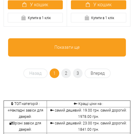
У кошик
У кошик
Купити в 1 клік
Купити в 1 клік
Показати ще
Назад
1
2
3
Вперед
🔒 ТОП категорій :
🔑 Кращі ціни на :
⭐Накладні завіси для
🔑 самий дешевий: 19.00 грн. самий дорогий:
дверей:
1978.00 грн.
🔐Врізні завіси для
🔑 самий дешевий: 23.00 грн. самий дорогий:
дверей:
1841.00 грн.