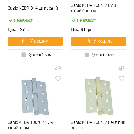
Завіс KEDR 100*62 L AB
Завіс KEDR D14 штиревий
лівий бронза
В наявності
В наявності
127
91
Ціна
Ціна
грн.
грн.
У кошик
У кошик
Купити в 1 клік
Купити в 1 клік
Завіс KEDR 100*62 L CR
Завіс KEDR 100*62 L G лівий
лівий хром
золото