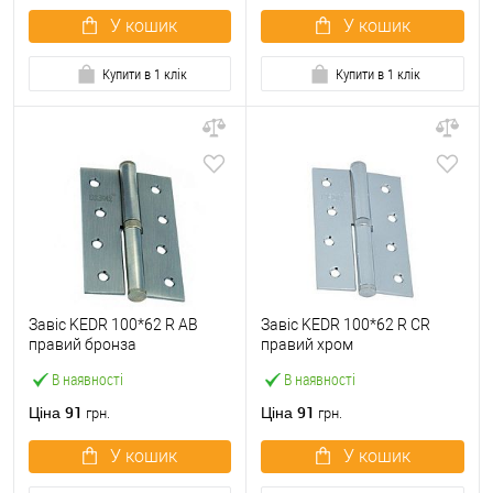
У кошик
У кошик
Купити в 1 клік
Купити в 1 клік
Завіс KEDR 100*62 R AB
Завіс KEDR 100*62 R CR
правий бронза
правий хром
В наявності
В наявності
91
91
Ціна
Ціна
грн.
грн.
У кошик
У кошик