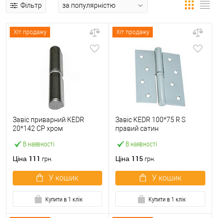
Фільтр
Хіт продажу
Хіт продажу
Завіс приварний KEDR
Завіс KEDR 100*75 R S
20*142 CP хром
правий сатин
В наявності
В наявності
111
115
Ціна
Ціна
грн.
грн.
У кошик
У кошик
Купити в 1 клік
Купити в 1 клік