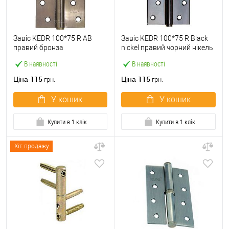
Завіс KEDR 100*75 R AB
Завіс KEDR 100*75 R Black
правий бронза
nickel правий чорний нікель
В наявності
В наявності
115
115
Ціна
Ціна
грн.
грн.
У кошик
У кошик
Купити в 1 клік
Купити в 1 клік
Хіт продажу