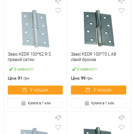
Завіс KEDR 100*62 R S
Завіс KEDR 100*70 L AB
правий сатин
лівий бронза
В наявності
В наявності
91
99
Ціна
Ціна
грн.
грн.
У кошик
У кошик
Купити в 1 клік
Купити в 1 клік