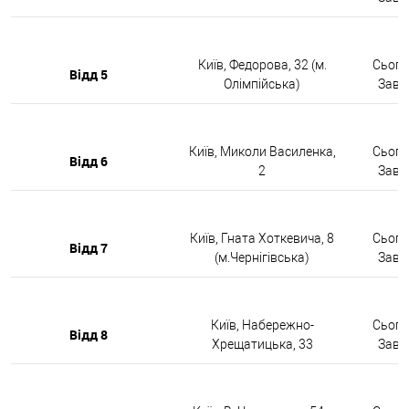
Київ, Федорова, 32 (м.
Сьогод
Відд 5
Олімпійська)
Завтр
Київ, Миколи Василенка,
Сьогод
Відд 6
2
Завтр
Київ, Гната Хоткевича, 8
Сьогод
Відд 7
(м.Чернігівська)
Завтр
Київ, Набережно-
Сьогод
Відд 8
Хрещатицька, 33
Завтр