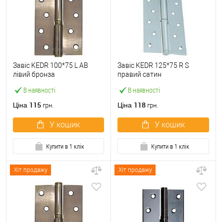
Завіс KEDR 100*75 L AB
Завіс KEDR 125*75 R S
лівий бронза
правий сатин
В наявності
В наявності
115
118
Ціна
Ціна
грн.
грн.
У кошик
У кошик
Купити в 1 клік
Купити в 1 клік
Хіт продажу
Хіт продажу