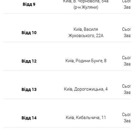
Київ, В. Чорновола, 54а
Сьогод
Відд 9
(р-н Жуляни)
Завтр
Київ, Василя
Сьогод
Відд 10
Жуковського, 22А
Завтр
Сьогод
Відд 12
Київ, Родини Бунге, 8
Завтр
Сьогод
Відд 13
Київ, Дорогожицька, 4
Завтр
Сьогод
Відд 14
Київ, Кибальчича, 11
Завтр