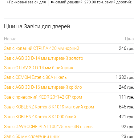
⭐Приховані завіси для
🔑 самий дешевий: 270.00 грн. самий дорогий:
дверей:
5954.00 грн.
🔐Барні завіси для
🔑 самий дешевий: 726.00 грн. самий дорогий:
дверей:
7775.00 грн.
Ціни на Завіси для дверей
⭐Приварні завіси для
🔑 самий дешевий: 29.00 грн. самий дорогий:
дверей:
1758.00 грн.
Назва
Ціна
🔐Ковпачки на врізні
🔑 самий дешевий: 27.00 грн. самий дорогий:
Завіс кований СТРІЛА 420 мм чорний
246
грн.
завіси:
1796.00 грн.
Завіс AGB 3D D-14 мм штиревий золото
Завіс OTLAV 3D D-14 мм білий цинк
Завіс CEMOM Estetic 80A нікель
1 382
грн.
Завіс AGB 3D D-16 мм штиревий срібло
246
грн.
Завіс приварний KEDR 20*142 CP хром
111
грн.
Завіс KOBLENZ Kombi-3 K1019 матовий хром
645
грн.
Завіс KOBLENZ Kombi-3 K1000 білий
421
грн.
Завіс GAVROCHE PLAT 100*75 мм - SN нікель
92
грн.
Завіс 50 мм сплетений цинк
23
грн.