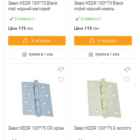
Завіс KEDR 100*75 Black
Завіс KEDR 100*75 Black
mat чорний матовий
nickel чорний нікель
В наявності
В наявності
115
115
Ціна
Ціна
грн.
грн.
У кошик
У кошик
Купити в 1 клік
Купити в 1 клік
Завіс KEDR 100*75 CR хром
Завіс KEDR 100*75 G золото