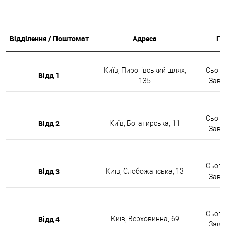
Відділення / Поштомат
Адреса
Гр
Київ, Пирогівський шлях,
Сьогод
Відд 1
135
Завтр
Сьогод
Відд 2
Київ, Богатирська, 11
Завтр
Сьогод
Відд 3
Київ, Слобожанська, 13
Завтр
Сьогод
Відд 4
Київ, Верховинна, 69
Завтр