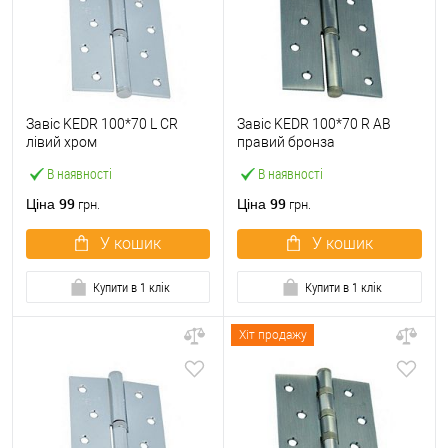
Завіс KEDR 100*70 L CR
Завіс KEDR 100*70 R AB
лівий хром
правий бронза
В наявності
В наявності
99
99
Ціна
Ціна
грн.
грн.
У кошик
У кошик
Купити в 1 клік
Купити в 1 клік
Хіт продажу