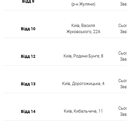
Відд 9
(р-н Жуляни)
Завтр
Київ, Василя
Сьогод
Відд 10
Жуковського, 22А
Завтр
Сьогод
Відд 12
Київ, Родини Бунге, 8
Завтр
Сьогод
Відд 13
Київ, Дорогожицька, 4
Завтр
Сьогод
Відд 14
Київ, Кибальчича, 11
Завтр