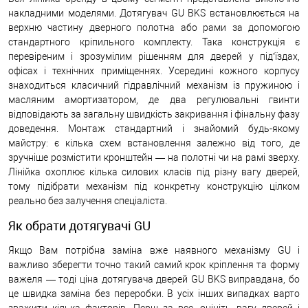
накладними моделями. Дотягувач GU BKS встановлюється на
верхню частину дверного полотна або рами за допомогою
стандартного кріпильного комплекту. Така конструкція є
перевіреним і зрозумілим рішенням для дверей у підʼїздах,
офісах і технічних приміщеннях. Усередині кожного корпусу
знаходиться класичний гідравлічний механізм із пружиною і
масляним амортизатором, де два регулювальні гвинти
відповідають за загальну швидкість закривання і фінальну фазу
доведення. Монтаж стандартний і знайомий будь-якому
майстру: є кілька схем встановлення залежно від того, де
зручніше розмістити кронштейн — на полотні чи на рамі зверху.
Лінійка охоплює кілька силових класів під різну вагу дверей,
тому підібрати механізм під конкретну конструкцію цілком
реально без залучення спеціаліста.
Як обрати дотягувачі GU
Якщо Вам потрібна заміна вже наявного механізму GU і
важливо зберегти точно такий самий крок кріплення та форму
важеля — тоді ціна дотягувача дверей GU BKS виправдана, бо
це швидка заміна без переробки. В усіх інших випадках варто
зважити кілька факторів. Перш за все, оцініть вагу дверей і