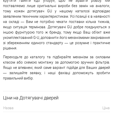
крутити гвинти «до упору», щоб не зірвати різьбу. Ми
поставляємо лише оригінальні вироби без замін на аналоги,
тому кожен дотягувач GU у нашому каталозі відповідає
заявленим технічним характеристикам. Усі позиції є в наявності
на складі — Вам не потрібно чекати поставки кілька тижнів,
якщо ситуація термінова. Дотягувачі GU добре поєднуються з
іншою фурнітурою того ж бренду, тому якщо Ваш об'єкт вже
укомплектований G-U, доповнити його механізмами закривання
зі збереженням єдиного стандарту — це розумне і практичне
рішення.
Переходьте до каталогу та підбирайте механізм за силовим
класом або схемою монтажу за допомогою зручних фільтрів.
Якщо не впевнені, який саме варіант підійде для Ваших дверей
— залишайте заявку, і наші фахівці допоможуть зробити
правильний вибір.
Ціни на Дотягувачі дверей
Назва
Ціна