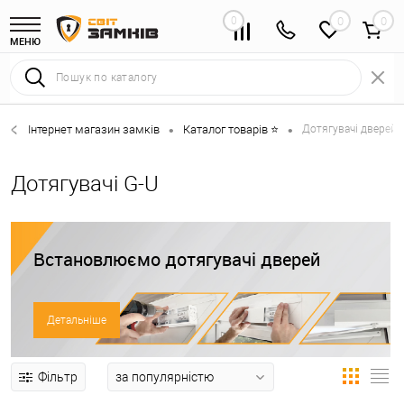
0
0
МЕНЮ
Інтернет магазин замків
Каталог товарів ⭐
Дотягувачі дверей 
•
•
Дотягувачі G-U
Встановлюємо дотягувачі дверей
Детальніше
Фільтр