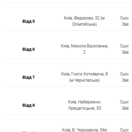
Київ, Федорова, 32 (м.
Сьогод
Відд 5
Олімпійська)
Завтр
Київ, Миколи Василенка,
Сьогод
Відд 6
2
Завтр
Київ, Гната Хоткевича, 8
Сьогод
Відд 7
(м.Чернігівська)
Завтр
Київ, Набережно-
Сьогод
Відд 8
Хрещатицька, 33
Завтр
Київ, В. Чорновола, 54а
Сьогод