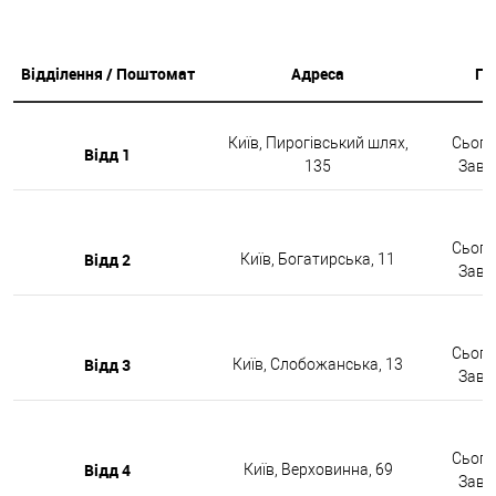
Відділення / Поштомат
Адреса
Гр
Київ, Пирогівський шлях,
Сьогод
Відд 1
135
Завтр
Сьогод
Відд 2
Київ, Богатирська, 11
Завтр
Сьогод
Відд 3
Київ, Слобожанська, 13
Завтр
Сьогод
Відд 4
Київ, Верховинна, 69
Завтр