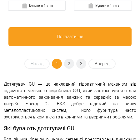
Купити в 1 клік
Купити в 1 клік
Показати ще
Назад
1
2
3
Вперед
Дотягувач GU — це накладний гідравлічний механізм від
відомого німецького виробника G-U, який застосовується для
автоматичного закривання важких та середніх за масою
дверей. Бренд GU BKS добре відомий на ринку
металопластикових систем, і його фурнітура часто
зустрічається в комплекті з віконними та дверними профілями.
Які бувають дотягувачі GU
Вся лінійка бренду в цьому сегменті представлена виключно