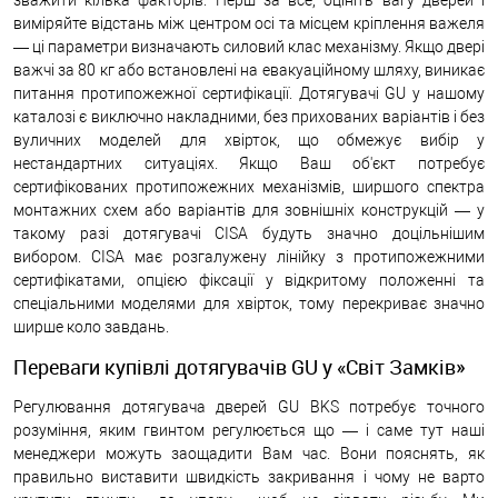
виміряйте відстань між центром осі та місцем кріплення важеля
— ці параметри визначають силовий клас механізму. Якщо двері
важчі за 80 кг або встановлені на евакуаційному шляху, виникає
питання протипожежної сертифікації. Дотягувачі GU у нашому
каталозі є виключно накладними, без прихованих варіантів і без
вуличних моделей для хвірток, що обмежує вибір у
нестандартних ситуаціях. Якщо Ваш об'єкт потребує
сертифікованих протипожежних механізмів, ширшого спектра
монтажних схем або варіантів для зовнішніх конструкцій — у
такому разі дотягувачі CISA будуть значно доцільнішим
вибором. CISA має розгалужену лінійку з протипожежними
сертифікатами, опцією фіксації у відкритому положенні та
спеціальними моделями для хвірток, тому перекриває значно
ширше коло завдань.
Переваги купівлі дотягувачів GU у «Світ Замків»
Регулювання дотягувача дверей GU BKS потребує точного
розуміння, яким гвинтом регулюється що — і саме тут наші
менеджери можуть заощадити Вам час. Вони пояснять, як
правильно виставити швидкість закривання і чому не варто