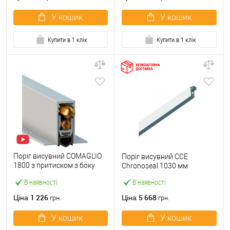
У кошик
У кошик
Купити в 1 клік
Купити в 1 клік
Поріг висувний COMAGLIO
Поріг висувний CCE
1800 з притиском з боку
Chronoseal 1030 мм
короба 73-63 см
В наявності
В наявності
1 226
5 668
Ціна
Ціна
грн.
грн.
У кошик
У кошик