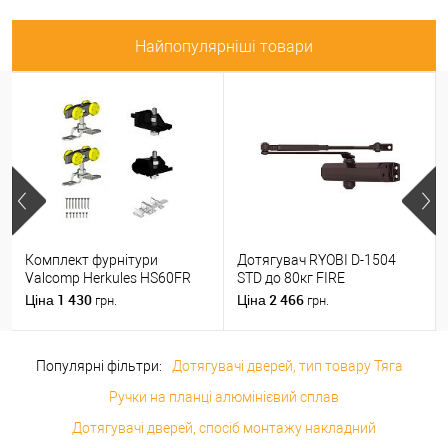
Найпопулярніші товари
Комплект фурнітури
Дотягувач RYOBI D-1504
Valcomp Herkules HS60FR
STD до 80кг FIRE
для 1 полотна з дерева до
Коричневий
1 430
2 466
Ціна
Ціна
грн.
грн.
60 кг без направляючої
Популярні фільтри:
Дотягувачі дверей, тип товару Тяга
Ручки на планці алюмінієвий сплав
Дотягувачі дверей, спосіб монтажу накладний