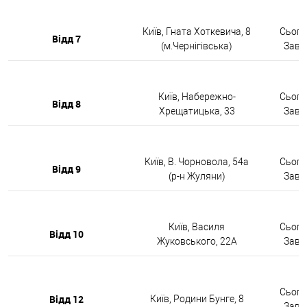
Київ, Гната Хоткевича, 8
Сьогод
Відд 7
(м.Чернігівська)
Завтр
Київ, Набережно-
Сьогод
Відд 8
Хрещатицька, 33
Завтр
Київ, В. Чорновола, 54а
Сьогод
Відд 9
(р-н Жуляни)
Завтр
Київ, Василя
Сьогод
Відд 10
Жуковського, 22А
Завтр
Сьогод
Відд 12
Київ, Родини Бунге, 8
Завтр