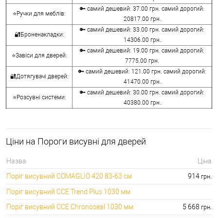
🔑 самий дешевий: 37.00 грн. самий дорогий:
⭐Ручки для меблів:
20817.00 грн.
🔑 самий дешевий: 33.00 грн. самий дорогий:
🔐Броненакладки:
14306.00 грн.
🔑 самий дешевий: 19.00 грн. самий дорогий:
⭐Завіси для дверей:
7775.00 грн.
🔑 самий дешевий: 121.00 грн. самий дорогий:
🔐Дотягувачі дверей:
41470.00 грн.
🔑 самий дешевий: 30.00 грн. самий дорогий:
⭐Розсувні системи:
40380.00 грн.
🔑 самий дешевий: 15.00 грн. самий дорогий:
🔐Аксесуари:
8645.00 грн.
🔑 самий дешевий: 780.00 грн. самий дорогий:
⭐Сейфи:
Ціни на Пороги висувні для дверей
396000.00 грн.
🔑 самий дешевий: 1050.00 грн. самий дорогий:
🔐Домофони:
Назва
Ціна
11100.00 грн.
Поріг висувний COMAGLIO 420 83-63 см
914
грн.
⭐Сигналізація AJAX:
🔑 самий дешевий: грн. самий дорогий: грн.
Поріг висувний CCE Trend Plus 1030 мм
Поріг висувний CCE Chronoseal 1030 мм
5 668
грн.