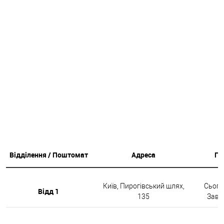
Відділення / Поштомат
Адреса
Гр
Київ, Пирогівський шлях,
Сьогод
Відд 1
135
Завтр