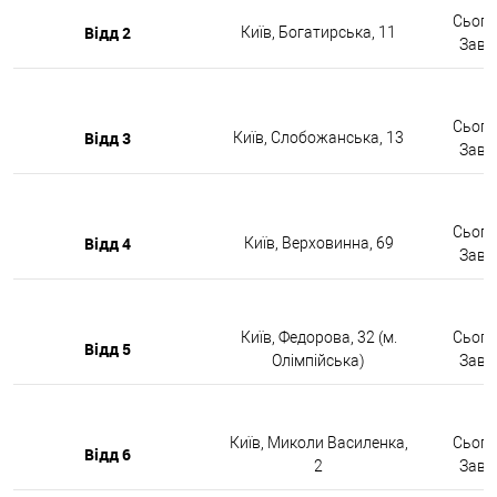
Сьогод
Відд 2
Київ, Богатирська, 11
Завтр
Сьогод
Відд 3
Київ, Слобожанська, 13
Завтр
Сьогод
Відд 4
Київ, Верховинна, 69
Завтр
Київ, Федорова, 32 (м.
Сьогод
Відд 5
Олімпійська)
Завтр
Київ, Миколи Василенка,
Сьогод
Відд 6
2
Завтр