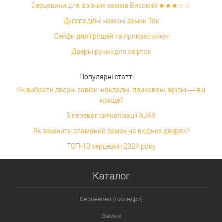
Серцевини для врізних замків Високий ★★★☆☆
Дугоподібні навісні замки Так
Сейфи для грошей та прикрас ключ
Дверні ручки для хвірток
Популярні статті:
Як вибрати дверні завіси: накладні, приховані, врізні — які
краще?
5 переваг сигналізації AJAX
Як замінити зламаний замок на вхідних дверях?
ТОП-10 серцевин 2024 року
Каталог
Серцевини (циліндри)
Замки