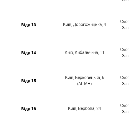
Сьогод
Відд 13
Київ, Дорогожицька, 4
Завтр
Сьогод
Відд 14
Київ, Кибальчича, 11
Завтр
Київ, Берковецька, 6
Сьогод
Відд 15
(АШАН)
Завтр
Сьогод
Відд 16
Київ, Вербова, 24
Завтр