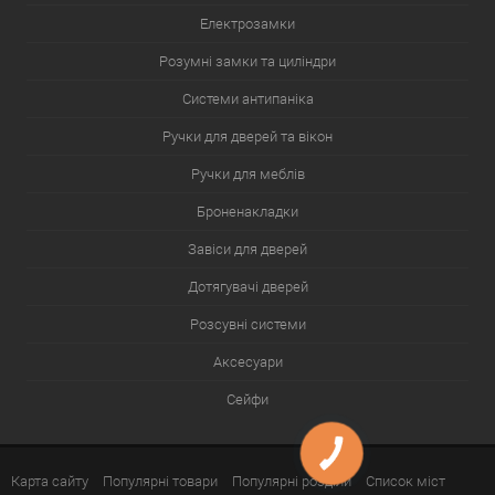
Електрозамки
Розумні замки та циліндри
Системи антипаніка
Ручки для дверей та вікон
Ручки для меблів
Броненакладки
Завіси для дверей
Дотягувачі дверей
Розсувні системи
Аксесуари
Сейфи
Карта сайту
Популярні товари
Популярні розділи
Список міст